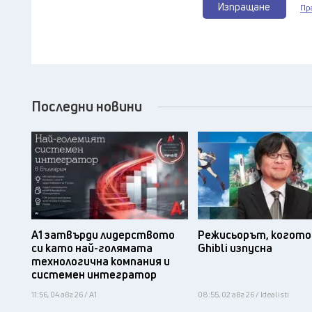
Изпращане
Пр
Последни новини
А1 затвърди лидерството
Режисьорът, когото 
си като най-голямата
Ghibli изпусна
технологична компания и
системен интегратор
11:56, 04 авг 26 / А1
08:55, 02 авг 26 / Idealisti