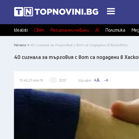
Idealisti
Свят
Регионални новини
А1
Политика
Мед
Начало >
40 сигнала за търговия с вот са подадени в Хасковско
40 сигнала за търговия с вот са подадени в Хаско
+A
-A
15:45, 27 окт 19
3257
Шрифт: