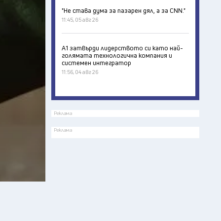
"Не става дума за пазарен дял, а за CNN."
11:45, 05 авг 26
А1 затвърди лидерството си като най-
голямата технологична компания и
системен интегратор
11:56, 04 авг 26
Реклама
Реклама