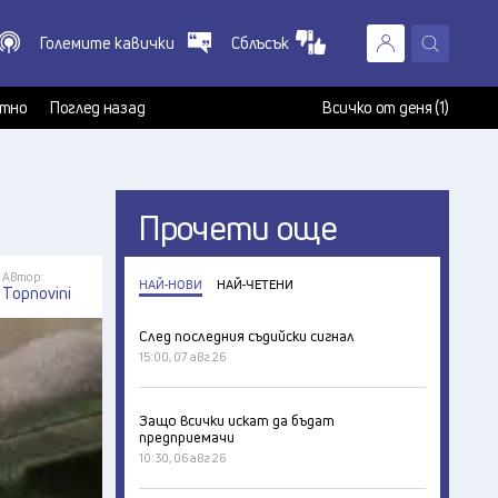
Големите кавички
Сблъсък
X
т
тно
Поглед назад
Всичко от деня (1)
Прочети още
Автор:
НАЙ-НОВИ
НАЙ-ЧЕТЕНИ
Topnovini
След последния съдийски сигнал
15:00, 07 авг 26
Защо всички искат да бъдат
предприемачи
10:30, 06 авг 26