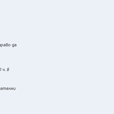
право да
 ч. в
рателни