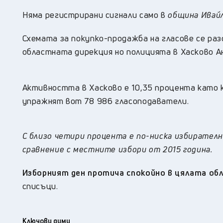
Няма регистрирани сигнали само в
община Ивай
Схемата за покупко-продажба на гласове се раз
областната дирекция но полицията в Хасково А
Активността в Хасково е 10,35 процента като 
упражнят вот 78 986 гласоподаватели.
С близо четири процента е по-ниска избирателна
сравнение с местните избори от 2015 година.
Изборният ден протича спокойно в цялата об
списъци.
Ключови думи