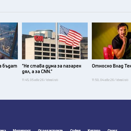
а бъдат
"Не става дума за пазарен
Относно Влад Те
дял, а за CNN."
11:45, 05 авг 26 / Idealisti
11:50, 04 авг 26 / Idealisti
ика
Медиякаст
От редакторите
София
Култура
Спорт