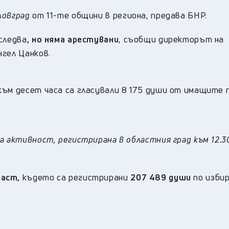
ловград
от 11-те общини в региона, предава БНР.
следва
, но няма арестувани
, съобщи директорът на
нгел Цанков.
към десет часа са гласували 8 175 души от имащите 
 активност, регистрирана в областния град към 12.30
ласт,
където са регистрирани
207 489 души
по изби