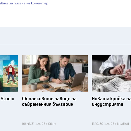
авила за писане на коментар
Studio
Финансовите навици на
Новата кройка н
съвременния българин
индустрията
08:41, 31 юли 26 / Свят
11:10, 30 юли 26 / Idealisti