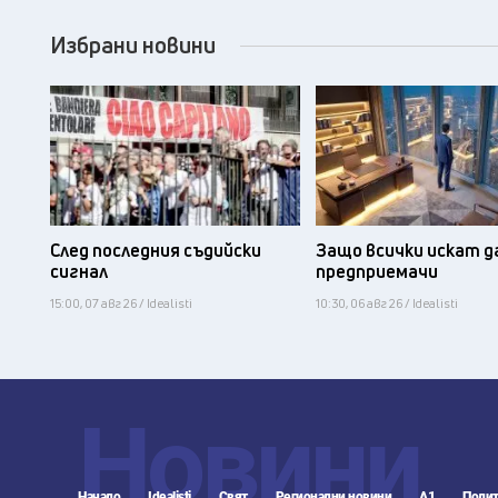
Избрани новини
След последния съдийски
Защо всички искат д
сигнал
предприемачи
15:00, 07 авг 26 / Idealisti
10:30, 06 авг 26 / Idealisti
Новини
Начало
Idealisti
Свят
Регионални новини
А1
Полит