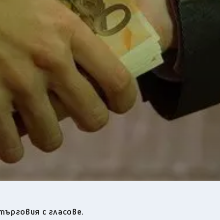
25
°C
Перник
,
26
°C
Плевен
,
26
°C
Пловдив
,
24
°C
Разград
,
26
°C
Русе
,
25
°C
Силистра
,
24
°C
Сливен
,
18
°C
Смолян
,
24
°C
София
,
25
°C
Стара Загора
,
24
°C
Търговище
,
25
°C
Хасково
,
24
°C
Шумен
,
24
°C
Ямбол
,
 търговия с гласове.