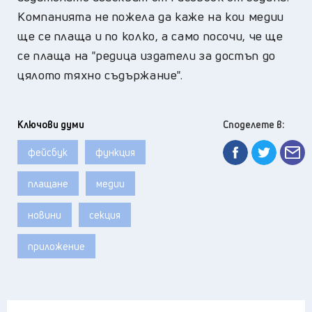
Компанията не пожела да каже на кои медии
ще се плаща и по колко, а само посочи, че ще
се плаща на "редица издатели за достъп до
цялото тяхно съдържание".
Ключови думи
Споделете в:
фейсбук
функция
плащане
медии
новини
секция
приложение