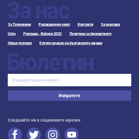
За нас
За Топновини
Редакционен екип
Контакти
За реклама
Urbo
Реклама - Избори 2022
Политика за бисквитките
Общи условия
Етичен кодекс на българските медии
Бюлетин
Изпратете
Следвайте ни в социалните мрежи