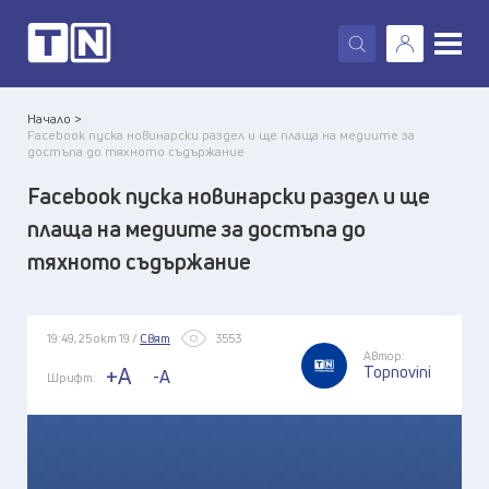
X
Начало >
Facebook пуска новинарски раздел и ще плаща на медиите за
достъпа до тяхното съдържание
Facebook пуска новинарски раздел и ще
плаща на медиите за достъпа до
тяхното съдържание
19:49, 25 окт 19 /
Свят
3553
Автор:
Topnovini
+A
-A
Шрифт: