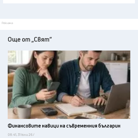
Реклама
Още от „Свят“
Финансовите навици на съвременния българин
08:41, 31 юли 26 /