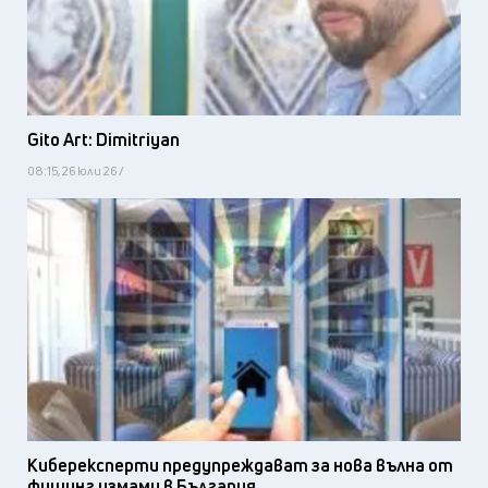
Gito Art: Dimitriyan
08:15, 26 юли 26 /
Киберексперти предупреждават за нова вълна от
фишинг измами в България