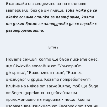
възползва от споделянето на техните
материали, без да им плаща.
Това може да се
окаже голяма стъпка за платформа, която
от дълго време се затруднява да се справи с
дезинформацията.
Error9
Новата секция, която ще бъде пусната днес,
ще включва заглавия от "Уолстрийт
джърнъл", "Вашингтон пост", "Бизнес
инсайдър" и други. Когато потребителят
кликне на някое от заглавията, той ще бъде
отведен директно на уебсайта или
приложението на медията - нещо, което
издателите изискват от Facebook от години.