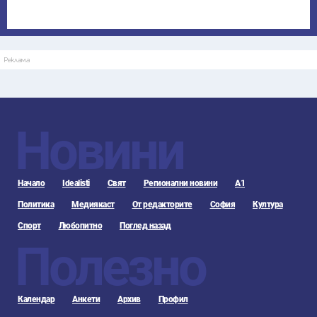
Реклама
Новини
Начало
Idealisti
Свят
Регионални новини
А1
Политика
Медиякаст
От редакторите
София
Култура
Спорт
Любопитно
Поглед назад
Полезно
Календар
Анкети
Архив
Профил