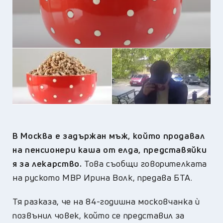
В Москва е задържан мъж, който продавал
на пенсионери каша от елда, представяйки
я за лекарство.
Това съобщи говорителката
на руското МВР Ирина Волк, предава БТА.
Тя разказа, че на 84-годишна московчанка ѝ
позвънил човек, който се представил за