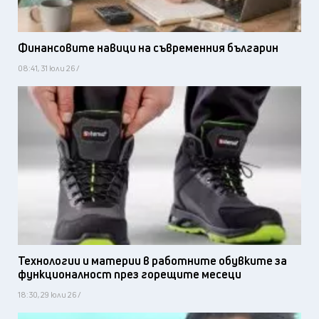
Финансовите навици на съвременния българин
08:41, 31 юли 26 /
Технологии и материи в работните обувките за
функционалност през горещите месеци
18:30, 29 юли 26 /