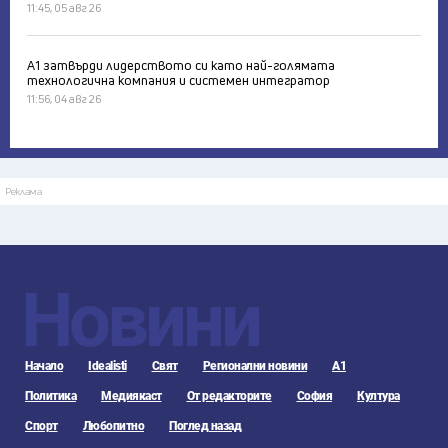
11:45, 05 авг 26
А1 затвърди лидерството си като най-голямата
технологична компания и системен интегратор
11:56, 04 авг 26
Реклама
Новини
Начало
Idealisti
Свят
Регионални новини
А1
Политика
Медиякаст
От редакторите
София
Култура
Спорт
Любопитно
Поглед назад