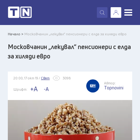
X
Начало >
Московчанин „лекувал“ пенсионери с елда за хиляди евро
Московчанин „лекувал“ пенсионери с елда
за хиляди евро
20:00, 17 окт 19 /
Свят
3098
Автор:
Topnovini
+A
-A
Шрифт: