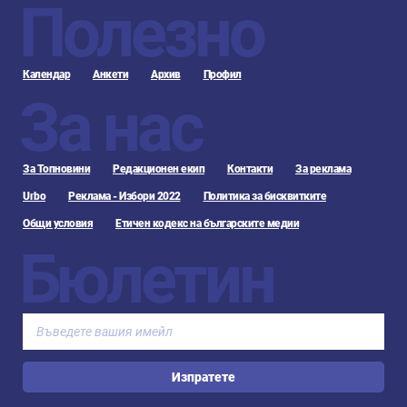
Полезно
Календар
Анкети
Архив
Профил
За нас
За Топновини
Редакционен екип
Контакти
За реклама
Urbo
Реклама - Избори 2022
Политика за бисквитките
Общи условия
Етичен кодекс на българските медии
Бюлетин
Изпратете