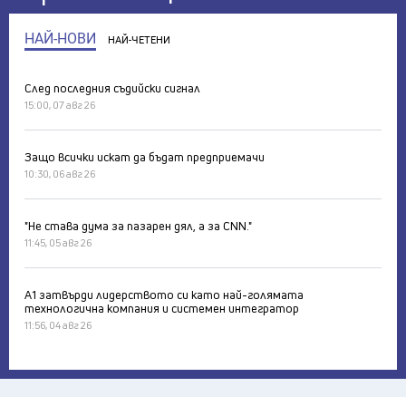
НАЙ-НОВИ
НАЙ-ЧЕТЕНИ
След последния съдийски сигнал
15:00, 07 авг 26
Защо всички искат да бъдат предприемачи
10:30, 06 авг 26
"Не става дума за пазарен дял, а за CNN."
11:45, 05 авг 26
А1 затвърди лидерството си като най-голямата
технологична компания и системен интегратор
11:56, 04 авг 26