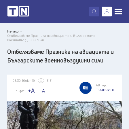
X
Начало >
Отбелязваме Празника на авиацията и Българските
военновъздушни сили
Отбелязваме Празника на авиацията и
Българските военновъздушни сили
06:30, 16 окт 19
3161
Автор:
Topnovini
+A
-A
Шрифт: