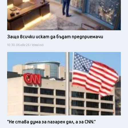
Защо всички искат да бъдат предприемачи
10:30, 06 авг 26 / Idealisti
"Не става дума за пазарен дял, а за CNN."