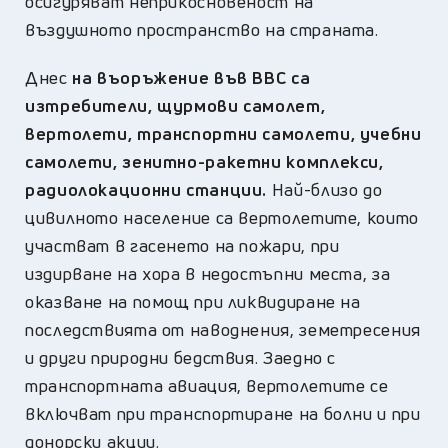
осигуряват неприкосновеност на
въздушното пространство на страната.
Днес
на въоръжение във ВВС са
изтребители, щурмови самолет,
вертолети, транспортни самолети, учебни
самолети, зенитно-ракетни комплекси,
радиолокационни станции.
Най-близо до
цивилното население са вертолетите, които
участват в гасенето на пожари, при
издирване на хора в недостъпни места, за
оказване на помощ при ликвидиране на
последствията от наводнения, земетресения
и други природни бедствия. Заедно с
транспортната авиация, вертолетите се
включват при транспортиране на болни и при
донорски акции.