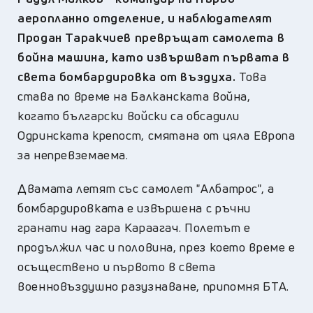
аеропланно отделение, и наблюдателят
Продан Таракчиев превръщат самолета в
бойна машина, като извършват първата в
света бомбардировка от въздуха.
Това
става по време на Балканската война,
когато български войски са обсадили
Одринската крепост, смятана от цяла Европа
за непревземаема.
Двамата летят със самолет "Албатрос", а
бомбардировката е извършена с ръчни
гранати над гара Караагач. Полетът е
продължил час и половина, през което време е
осъществено и първото в света
военновъздушно разузнаване, припомня БТА.