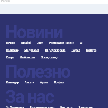
Реклама
Новини
Начало
Idealisti
Свят
Регионални новини
А1
Политика
Медиякаст
От редакторите
София
Култура
Спорт
Любопитно
Поглед назад
Полезно
Календар
Анкети
Архив
Профил
За нас
За Топновини
Редакционен екип
Контакти
За реклама