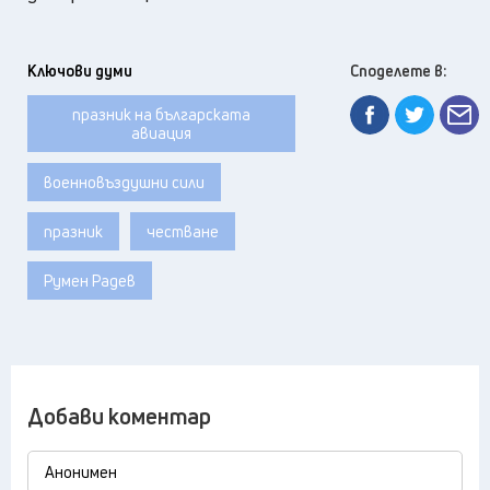
Ключови думи
Споделете в:
празник на българската
авиация
военновъздушни сили
празник
честване
Румен Радев
Добави коментар