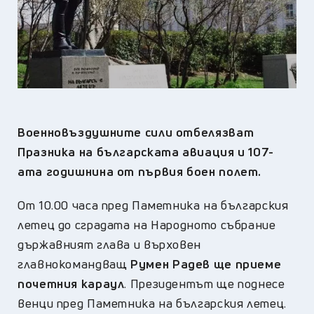
Военновъздушните сили отбелязват
Празника на българската авиация и 107-
ата годишнина от първия боен полет.
От 10.00 часа пред Паметника на българския
летец до сградата на Народното събрание
държавният глава и върховен
главнокомандващ
Румен Радев ще приеме
почетния караул
. Президентът ще поднесе
венци пред Паметника на българския летец.