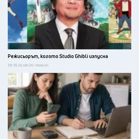
Режисьорът, когото Studio Ghibli изпусна
08:55, 02 авг 26 / Idealisti