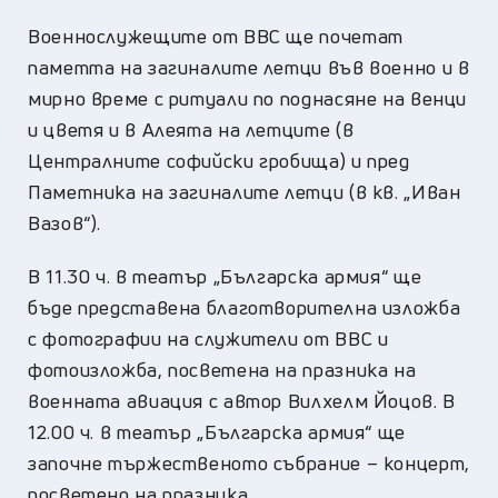
Военнослужещите от ВВС ще почетат
паметта на загиналите летци във военно и в
мирно време с ритуали по поднасяне на венци
и цветя и в Алеята на летците (в
Централните софийски гробища) и пред
Паметника на загиналите летци (в кв. „Иван
Вазов“).
В 11.30 ч. в театър „Българска армия“ ще
бъде представена благотворителна изложба
с фотографии на служители от ВВС и
фотоизложба, посветена на празника на
военната авиация с автор Вилхелм Йоцов. В
12.00 ч. в театър „Българска армия“ ще
започне тържественото събрание – концерт,
посветено на празника.