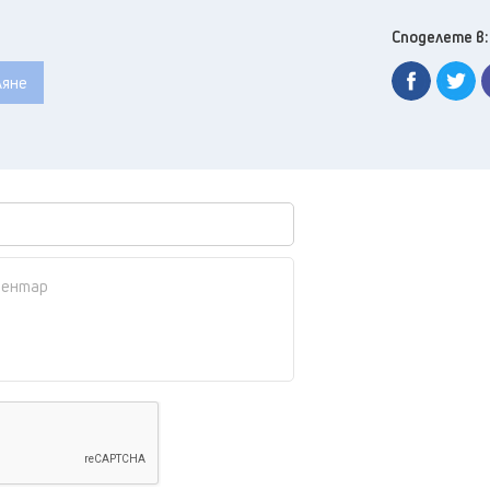
Споделете в:
ляне