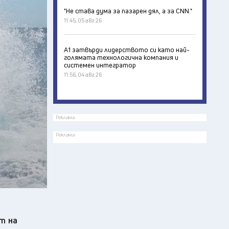
"Не става дума за пазарен дял, а за CNN."
11:45, 05 авг 26
А1 затвърди лидерството си като най-
голямата технологична компания и
системен интегратор
11:56, 04 авг 26
Реклама
Реклама
т на