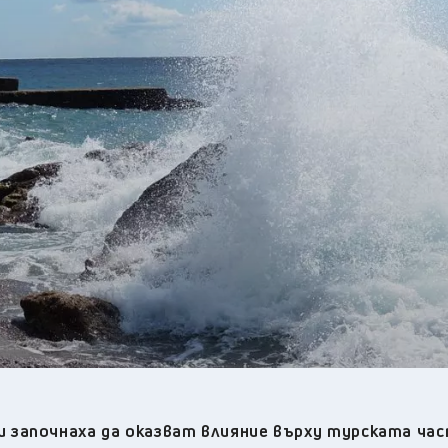
31
°C
Перник
,
35
°C
Плевен
,
33
°C
Пловдив
,
31
°C
Разград
,
34
°C
Русе
,
32
°C
Силистра
,
29
°C
Сливен
,
25
°C
Смолян
,
33
°C
София
,
32
°C
Стара Загора
,
31
°C
Търговище
,
32
°C
Хасково
,
30
°C
Шумен
,
30
°C
Ямбол
,
започнаха да оказват влияние върху турската час