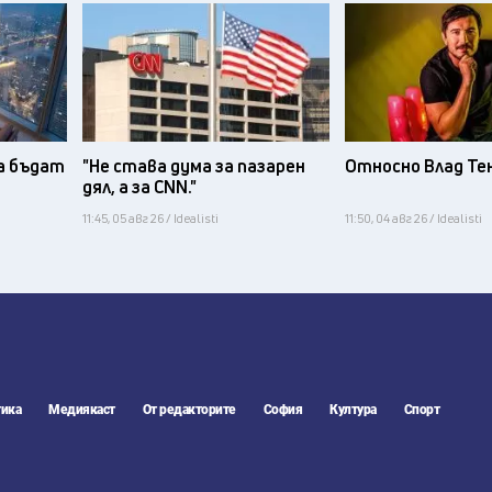
а бъдат
"Не става дума за пазарен
Относно Влад Те
дял, а за CNN."
11:45, 05 авг 26 / Idealisti
11:50, 04 авг 26 / Idealisti
ика
Медиякаст
От редакторите
София
Култура
Спорт