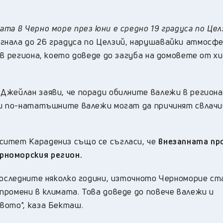
та в Черно море през юни е средно 19 градуса по Цел
нала до 26 градуса по Целзий, нарушавайки атмосф
 в региона, което доведе до загуба на домовете от х
Джейлан заяви, че поради обилните валежи в региона
 и по-нататъшните валежи могат да причинят свлачи
ситет Карадениз също се съгласи, че
внезапната пр
рноморския регион.
последните няколко години, източното Черноморие ст
ромени в климата. Това доведе до повече валежи и
вото", каза Бекташ.