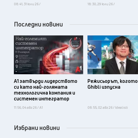
08:41, 31 юли 26 /
18:30, 29 юли 26 /
Последни новини
А1 затвърди лидерството
Режисьорът, когото 
си като най-голямата
Ghibli изпусна
технологична компания и
системен интегратор
11:56, 04 авг 26 / А1
08:55, 02 авг 26 / Idealisti
Избрани новини