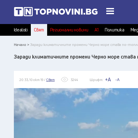
Idealisti
Свят
Регионални новини
А1
Политика
Мед
Начало >
Заради климатичните промени Черно море става по-топл
Заради климатичните промени Черно море става
+A
-A
20:33, 10 окт 19 /
Свят
3244
Шрифт: