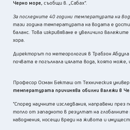
Черно море,
съобщи в. „Сабах“.
За последните 40 години температурата на вода
тази година температурата на водата е достиг
баланс. Това изкривяване е увеличило валежите
хора.
Директорът по метеорология в Трабзон Абдула 
почвата е погълнала цялата вода, която може,
Професор Осман Бекташ от Техническия универ
температурата причинява обилни валежи в Че
"Според научните изследвания, направени през 
топло от западното в резултат на глобалните п
наводнения, носещи вреди на живота и имущест