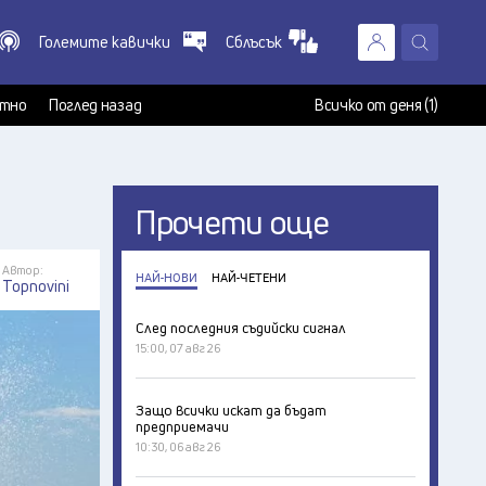
Големите кавички
Сблъсък
X
т
тно
Поглед назад
Всичко от деня (1)
Прочети още
Автор:
НАЙ-НОВИ
НАЙ-ЧЕТЕНИ
Topnovini
След последния съдийски сигнал
15:00, 07 авг 26
Защо всички искат да бъдат
предприемачи
10:30, 06 авг 26