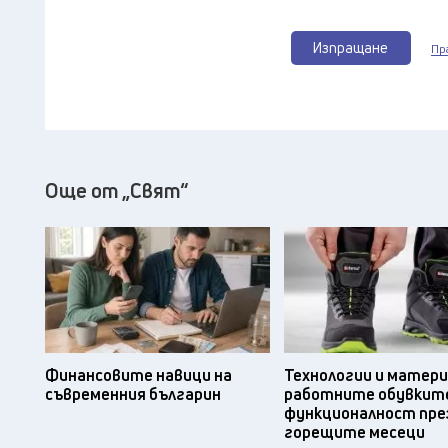
Изпращане
Пр
Още от „Свят“
Финансовите навици на
Технологии и матери
съвременния българин
работните обувките
функционалност пре
горещите месеци