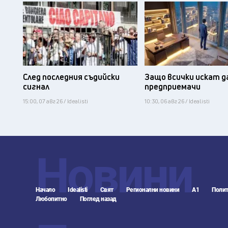
След последния съдийски
Защо всички искат д
сигнал
предприемачи
15:00, 07 авг 26 / Idealisti
10:30, 06 авг 26 / Idealisti
Новини
Начало
Idealisti
Свят
Регионални новини
А1
Полит
Любопитно
Поглед назад