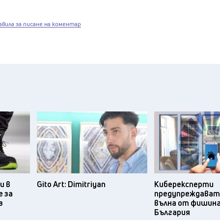
авила за писане на коментар
и в
Gito Art: Dimitriyan
Киберексперти
 за
предупреждават 
з
вълна от фишинг
България