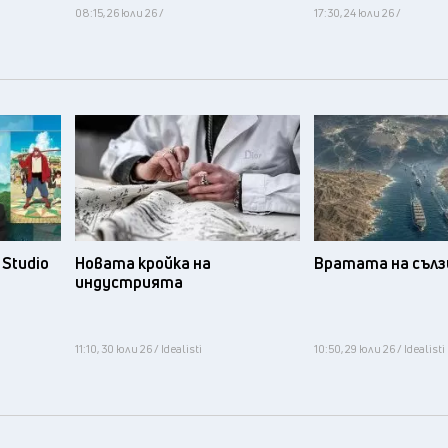
08:15, 26 юли 26 /
17:30, 24 юли 26 /
Studio
Новата кройка на
Вратата на съл
индустрията
11:10, 30 юли 26 / Idealisti
10:50, 29 юли 26 / Idealisti