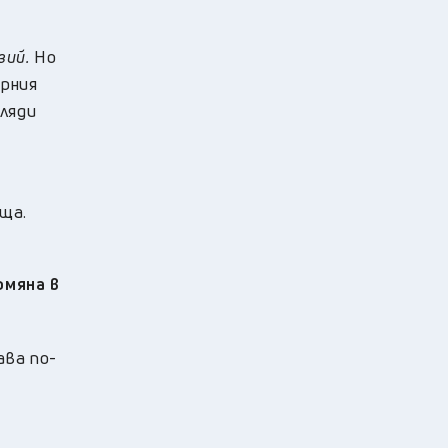
зий.
Но
ерния
иляди
ща.
омяна в
ава по-