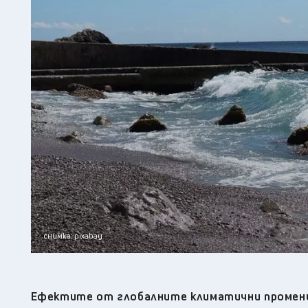
снимка: pixabay
Ефектите от глобалните климатични промени 