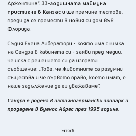
Аржентина“.
33-годишната маймуна
пристигна в Канзас
и ще премине тестове,
преди да се премести в новия си дом във
Флорида.
Съдия Елена Либератори - която има снимка
на Сандра в кабинета си - заяви пред медии,
че иска с решението си да изпрати
съобщение: „Това, че животните са разумни
същества и че първото право, което имат, е
наше задължение да ги уважаваме“.
Сандра е родена в източногермански зоопарк и
продадена в Буенос Айрес през 1995 година.
Error9