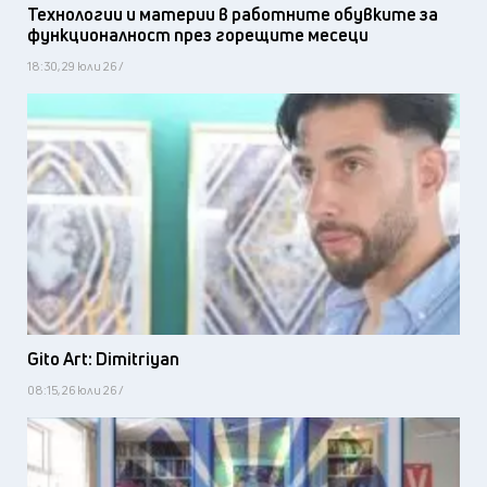
Технологии и материи в работните обувките за
функционалност през горещите месеци
18:30, 29 юли 26 /
Gito Art: Dimitriyan
08:15, 26 юли 26 /