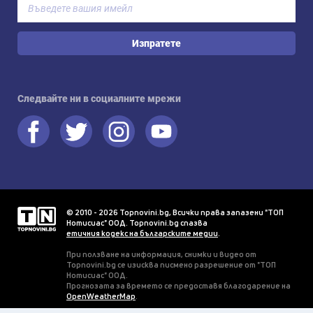
Изпратете
Следвайте ни в социалните мрежи
© 2010 - 2026 Topnovini.bg, Всички права запазени "ТОП
Нотисиас" ООД. Topnovini.bg спазва
етичния кодекс на българските медии
.
При ползване на информация, снимки и видео от
Topnovini.bg се изисква писмено разрешение от "ТОП
Нотисиас" ООД.
Прогнозата за времето се предоставя благодарение на
OpenWeatherMap
.