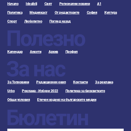
Начало
Idealisti
Свят
Регионални новини
А1
Политика
Медиякаст
От редакторите
София
Култура
Спорт
Любопитно
Поглед назад
Полезно
Календар
Анкети
Архив
Профил
За нас
За Топновини
Редакционен екип
Контакти
За реклама
Urbo
Реклама - Избори 2022
Политика за бисквитките
Общи условия
Етичен кодекс на българските медии
Бюлетин