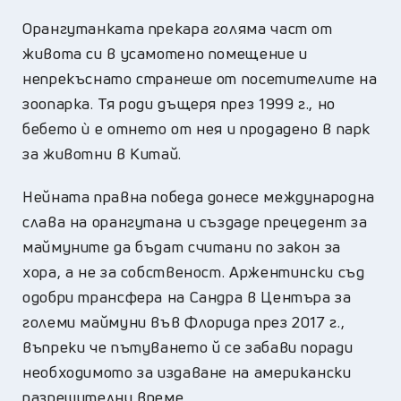
Орангутанката прекара голяма част от
живота си в усамотено помещение и
непрекъснато странеше от посетителите на
зоопарка. Тя роди дъщеря през 1999 г., но
бебето ѝ е отнето от нея и продадено в парк
за животни в Китай.
Нейната правна победа донесе международна
слава на орангутана и създаде прецедент за
маймуните да бъдат считани по закон за
хора, а не за собственост. Аржентински съд
одобри трансфера на Сандра в Центъра за
големи маймуни във Флорида през 2017 г.,
въпреки че пътуването й се забави поради
необходимото за издаване на американски
разрешителни време.