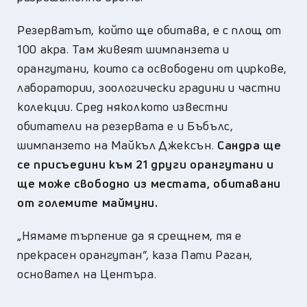
Резерватът, който ще обитава, е с площ от
100 акра. Там живеят шимпанзета и
орангутани, които са освободени от циркове,
лаборатории, зоологически градини и частни
колекции. Сред няколкото известни
обитатели на резервата е и Бъбълс,
шимпанзето на Майкъл Джексън.
Сандра ще
се присъедини към 21 други орангутани и
ще може свободно из местата, обитавани
от големите маймуни.
„Нямаме търпение да я срещнем, тя е
прекрасен орангутан“, каза Пати Раган,
основател на Центъра.