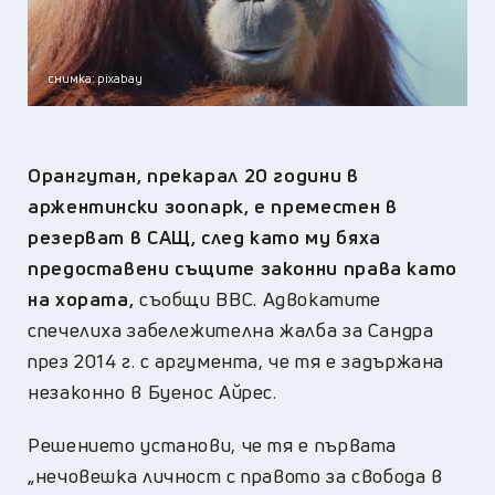
снимка: pixabay
Орангутан, прекарал 20 години в
аржентински зоопарк, е преместен в
резерват в САЩ, след като му бяха
предоставени същите законни права като
на хората,
съобщи ВВС. Адвокатите
спечелиха забележителна жалба за Сандра
през 2014 г. с аргумента, че тя е задържана
незаконно в Буенос Айрес.
Решението установи, че тя е първата
„нечовешка личност с правото за свобода в