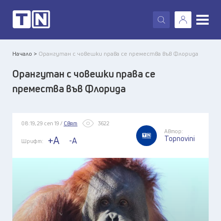
X
Начало >
Орангутан с човешки права се премества във Флорида
Орангутан с човешки права се
премества във Флорида
08:19, 29 сеп 19 /
Свят
3622
Автор:
Topnovini
+A
-A
Шрифт: