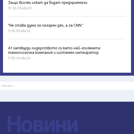
Защо всички искат да бъдат предприемачи
10:30, 06 авг 26
"Не става дума за пазарен дял, а за CNN."
11:45, 05 авг 26
А1 затвърди лидерството си като най-голямата
технологична компания и системен интегратор
11:56, 04 авг 26
Реклама
Новини