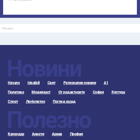
Реклама
Новини
Начало
Idealisti
Свят
Регионални новини
А1
Политика
Медиякаст
От редакторите
София
Култура
Спорт
Любопитно
Поглед назад
Полезно
Календар
Анкети
Архив
Профил