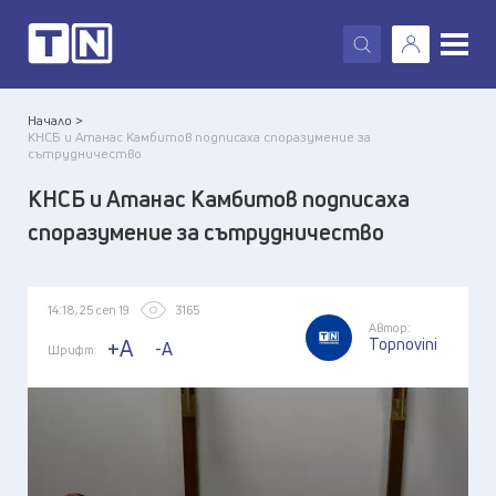
X
Начало >
КНСБ и Атанас Камбитов подписаха споразумение за
сътрудничество
КНСБ и Атанас Камбитов подписаха
споразумение за сътрудничество
14:18, 25 сеп 19
3165
Автор:
Topnovini
+A
-A
Шрифт: