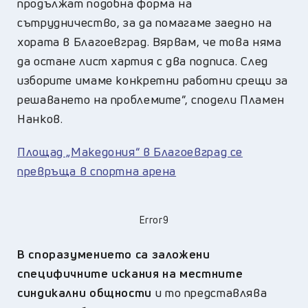
продължат подобна форма на
сътрудничество, за да помагаме заедно на
хората в Благоевград. Вярвам, че това няма
да остане лист хартия с два подписа. След
изборите имаме конкретни работни срещи за
решаването на проблемите”, сподели Пламен
Нанков.
Площад „Македония“ в Благоевград се
превръща в спортна арена
Error9
В споразумението са заложени
специфичните искания на местните
синдикални общности
и то представлява