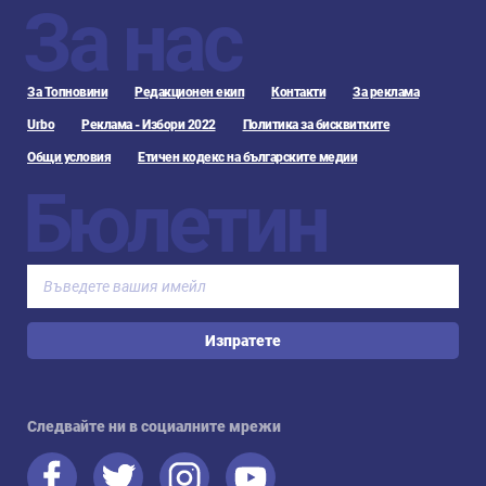
За нас
За Топновини
Редакционен екип
Контакти
За реклама
Urbo
Реклама - Избори 2022
Политика за бисквитките
Общи условия
Етичен кодекс на българските медии
Бюлетин
Изпратете
Следвайте ни в социалните мрежи