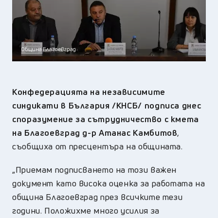
Община Благоевград
Конфедерацията на независимите
синдикати в България /КНСБ/ подписа днес
споразумение за сътрудничество с кмета
на Благоевград д-р Атанас Камбитов
,
съобщиха от пресцентъра на общината.
„Приемам подписването на този важен
документ като висока оценка за работата на
община Благоевград през всичките тези
години. Положихме много усилия за