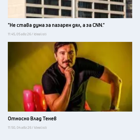
"Не става дума за пазарен дял, а за CNN."
11:45, 05 авг 26 / Idealisti
Относно Влад Тенев
11:50, 04 авг 26 / Idealisti