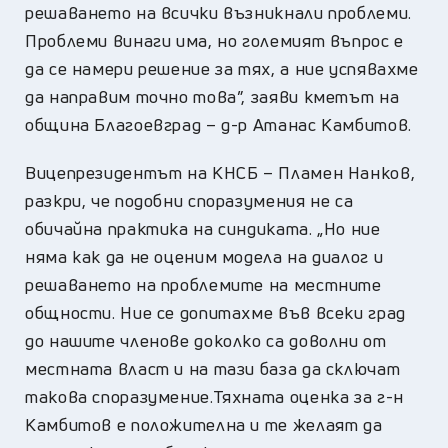
решаването на всички възникнали проблеми.
Проблеми винаги има, но големият въпрос е
да се намери решение за тях, а ние успявахме
да направим точно това”, заяви кметът на
община Благоевград – д-р Атанас Камбитов.
Вицепрезидентът на КНСБ – Пламен Нанков,
разкри, че подобни споразумения не са
обичайна практика на синдиката. „Но ние
няма как да не оценим модела на диалог и
решаването на проблемите на местните
общности. Ние се допитахме във всеки град
до нашите членове доколко са доволни от
местната власт и на тази база да сключат
такова споразумение.Тяхната оценка за г-н
Камбитов е положителна и те желаят да