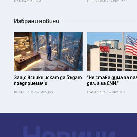
11:56, 04 авг 26 / А1
11:10, 30 юли 26 / Idealisti
Избрани новини
Защо всички искат да бъдат
"Не става дума за па
предприемачи
дял, а за CNN."
10:30, 06 авг 26 / Idealisti
11:45, 05 авг 26 / Idealisti
Новини