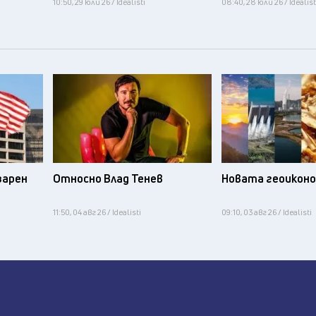
10:50, 29 юли 26 / Idealisti
08:40, 28 юли 26 / Idealist
зарен
Относно Влад Тенев
Новата геоикон
11:50, 04 авг 26 / Idealisti
09:10, 03 авг 26 / Idealisti