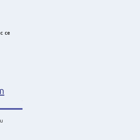
с се
т
 и