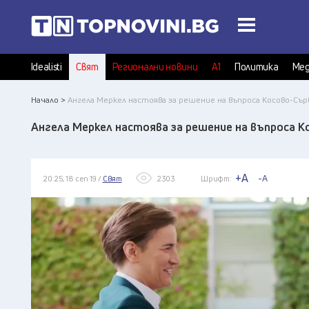
Idealisti
Свят
Регионални новини
А1
Политика
Мед
Начало >
Ангела Меркел настоява за решение на въпроса Косово-Сър
Ангела Меркел настоява за решение на въпроса К
+A
-A
20:25, 18 сеп 19 /
Свят
2303
Шрифт: