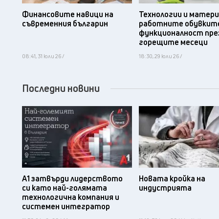
Финансовите навици на
Технологии и матери
съвременния българин
работните обувките
функционалност пре
горещите месеци
08:41, 31 юли 26 /
18:30, 29 юли 26 /
Последни новини
А1 затвърди лидерството
Новата кройка на
си като най-голямата
индустрията
технологична компания и
системен интегратор