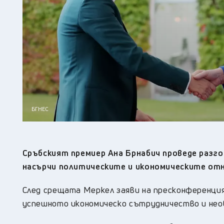
БГНЕС
Сръбският премиер Ана Брнабич проведе разгов
насърчи политическите и икономическите от
След срещата Меркел заяви на пресконференция,
успешното икономическо сътрудничество и не