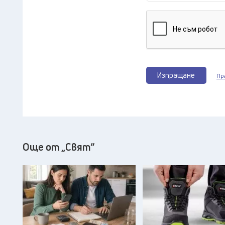
Изпращане
Пр
Още от „Свят“