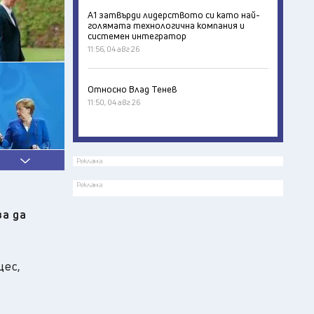
А1 затвърди лидерството си като най-
голямата технологична компания и
системен интегратор
11:56, 04 авг 26
Относно Влад Тенев
11:50, 04 авг 26
Реклама
Реклама
за да
цес,