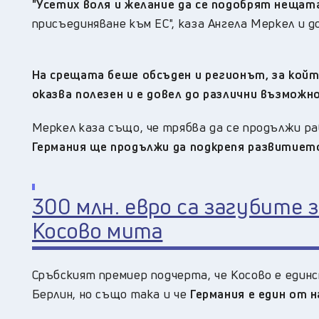
"Усетих воля и желание да се подобрят нещат
присъединяване към ЕС", каза Ангела Меркел и до
На срещата беше обсъден и регионът, за койт
оказва полезен и е довел до различни възмож
Меркел каза също, че трябва да се продължи р
Германия ще продължи да подкрепя развитието
300 млн. евро са загубите 
Косово мита
Сръбският премиер подчерта, че Косово е един
Берлин, но също така и че
Германия е един от 