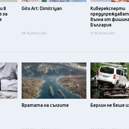
и в
Gito Art: Dimitriyan
Киберексперти
 за
предупреждават 
з
вълна от фишинг
България
08:15, 26 юли 26 /
17:30, 24 юли 26 /
Вратата на сълзите
Берлин не беше 