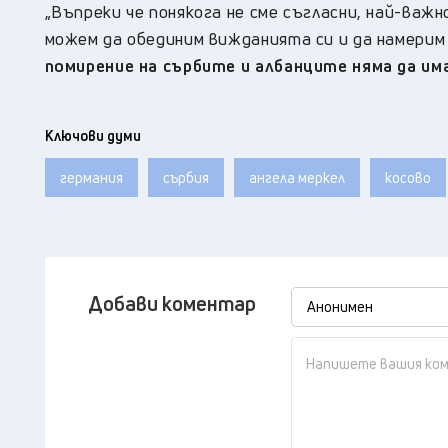
„Въпреки че понякога не сме съгласни, най-важн
можем да обединим вижданията си и да намерим
помирение на сърбите и албанците няма да им
Ключови думи
германия
сърбия
ангела меркел
косово
Добави коментар