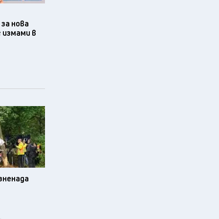
за нова
 измами в
изненада