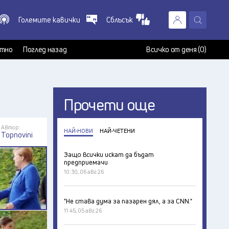
Големите кавички
Сблъсък
X
т
тно
Поглед назад
Всичко от деня (0)
Прочети още
Автор:
НАЙ-НОВИ
НАЙ-ЧЕТЕНИ
Topnovini
Защо всички искат да бъдат
предприемачи
10:30, 06 авг 26
"Не става дума за пазарен дял, а за CNN."
11:45, 05 авг 26