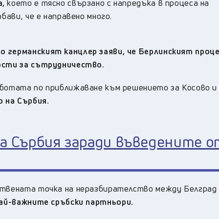
а,
което е тясно свързано с напредъка в процеса на
бави, че е направено много.
о германският канцлер заяви, че Берлинският проце
ности за сътрудничество.
аботата по приближаване към решението за Косово и
 на Сърбия.
за Сърбия заради въведените о
ствената точка на неразбирателство между Белград
най-важните сръбски партньори.