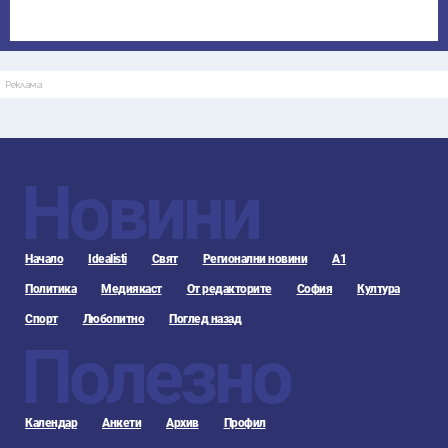
Реклама
Новини
Начало
Idealisti
Свят
Регионални новини
А1
Политика
Медиякаст
От редакторите
София
Култура
Спорт
Любопитно
Поглед назад
Полезно
Календар
Анкети
Архив
Профил