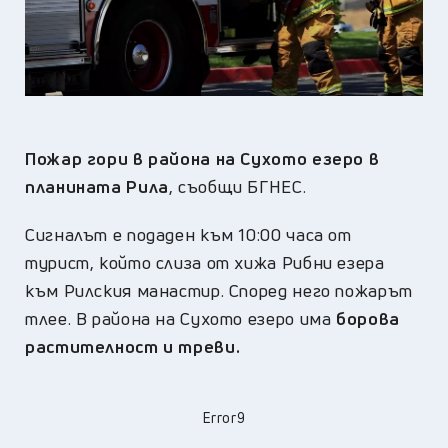
Пожар гори в района на Сухото езеро в
планината Рила
, съобщи БГНЕС.
Сигналът е подаден към 10:00 часа от
турист, който слиза от хижа Рибни езера
към Рилския манастир. Според него пожарът
тлее. В района на Сухото езеро има
борова
растителност и треви.
Error9