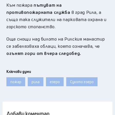
Към пожара
пътуват на
противопожарната служба
в град Рила, а
също така служители на парковата охрана и
горското стопанство.
Още снощи над билото на Рилския манастир
се забелязваха облаци, което означава, че
огънят гори от вчера следобед.
Ключови думи
пожар
рила
езеро
Сухото езеро
Добави коментар