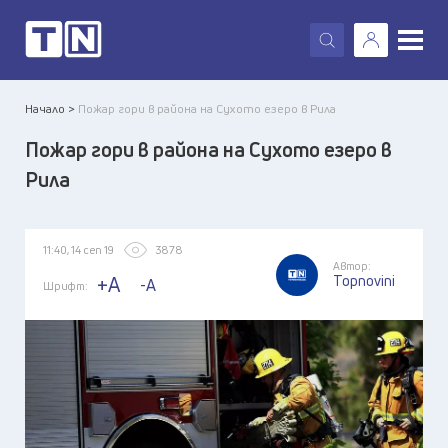
X
Начало >
Пожар гори в района на Сухото езеро в Рила
Пожар гори в района на Сухото езеро в
Рила
11:40, 14 сеп 19
3878
Автор:
Topnovini
+A
-A
Шрифт: