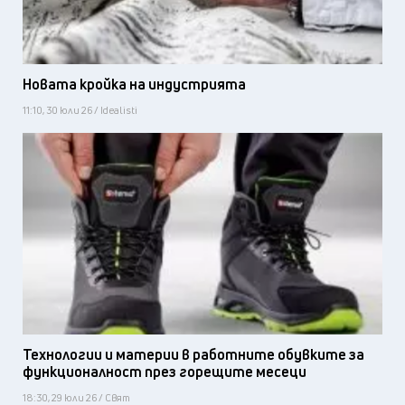
Новата кройка на индустрията
11:10, 30 юли 26 / Idealisti
Технологии и материи в работните обувките за
функционалност през горещите месеци
18:30, 29 юли 26 / Свят