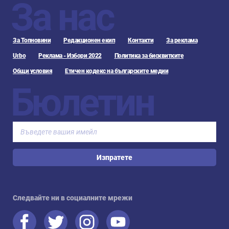
За нас
За Топновини
Редакционен екип
Контакти
За реклама
Urbo
Реклама - Избори 2022
Политика за бисквитките
Общи условия
Етичен кодекс на българските медии
Бюлетин
Изпратете
Следвайте ни в социалните мрежи