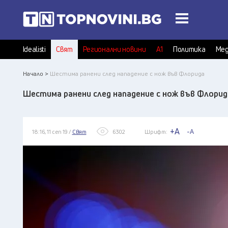
Idealisti
Свят
Регионални новини
А1
Политика
Мед
Начало >
Шестима ранени след нападение с нож във Флорида
Шестима ранени след нападение с нож във Флорид
+A
-A
18:16, 11 сеп 19 /
Свят
6302
Шрифт: