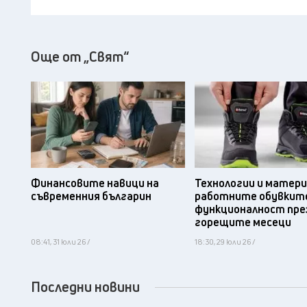
Още от „Свят“
Финансовите навици на
Технологии и матери
съвременния българин
работните обувките
функционалност пре
горещите месеци
08:41, 31 юли 26 /
18:30, 29 юли 26 /
Последни новини