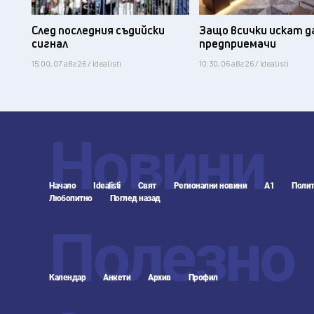
След последния съдийски
Защо всички искат д
сигнал
предприемачи
15:00, 07 авг 26 / Idealisti
10:30, 06 авг 26 / Idealisti
Новини
Начало
Idealisti
Свят
Регионални новини
А1
Полит
Любопитно
Поглед назад
Полезно
Календар
Анкети
Архив
Профил