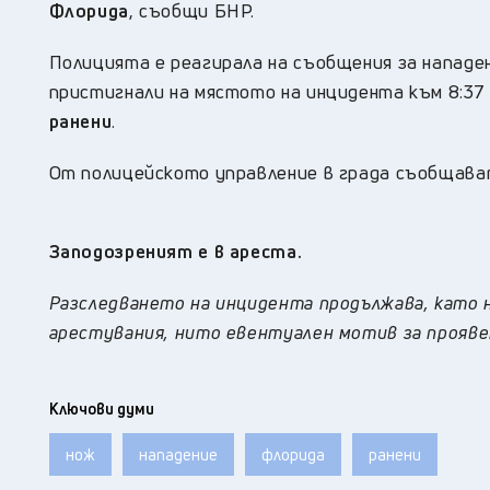
Флорида
, съобщи БНР.
Полицията е реагирала на съобщения за нападен
пристигнали на мястото на инцидента към 8:37
ранени
.
От полицейското управление в града съобщава
Заподозреният е в ареста.
Разследването на инцидента продължава, като 
арестувания, нито евентуален мотив за прояве
Ключови думи
нож
нападение
флорида
ранени