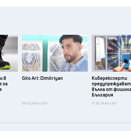
и в
Gito Art: Dimitriyan
Киберексперти
 за
предупреждават 
з
вълна от фишинг
България
08:15, 26 юли 26 /
17:30, 24 юли 26 /