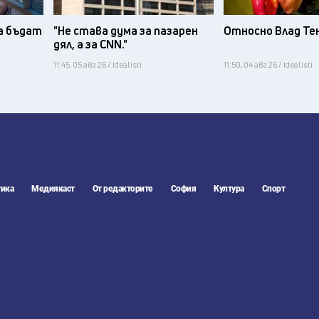
а бъдат
"Не става дума за пазарен
Относно Влад Те
дял, а за CNN."
11:45, 05 авг 26 / Idealisti
11:50, 04 авг 26 / Idealisti
ика
Медиякаст
От редакторите
София
Култура
Спорт