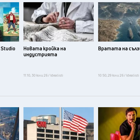
Studio
Новата кройка на
Вратата на съл
индустрията
11:10, 30 юли 26 / Idealisti
10:50, 29 юли 26 / Idealisti