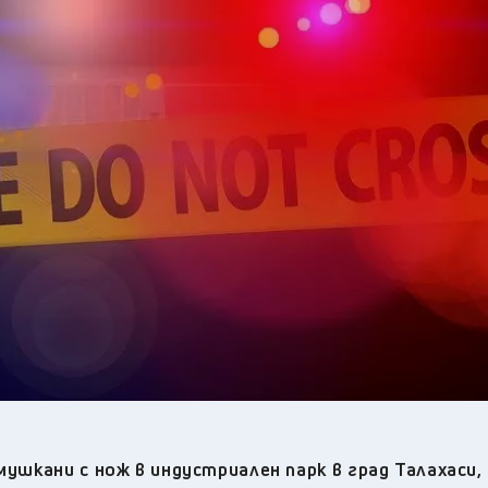
33
°C
Плевен
,
33
°C
Пловдив
,
31
°C
Разград
,
33
°C
Русе
,
32
°C
Силистра
,
31
°C
Сливен
,
26
°C
Смолян
,
31
°C
София
,
32
°C
Стара Загора
,
32
°C
Търговище
,
32
°C
Хасково
,
32
°C
Шумен
,
33
°C
Ямбол
,
мушкани с нож в индустриален парк в град Талахаси,