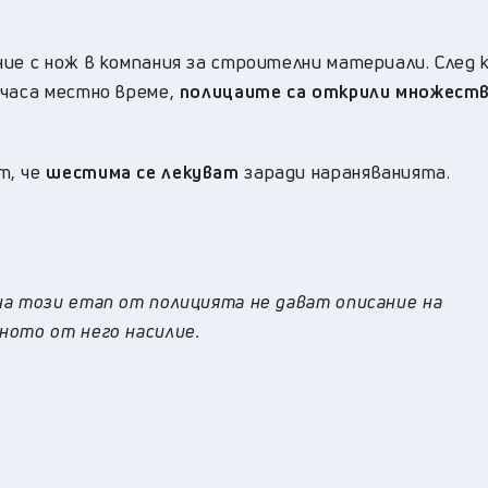
ие с нож в компания за строителни материали. След 
 часа местно време,
полицаите са открили множест
т, че
шестима се лекуват
заради нараняванията.
на този етап от полицията не дават описание на
ното от него насилие.