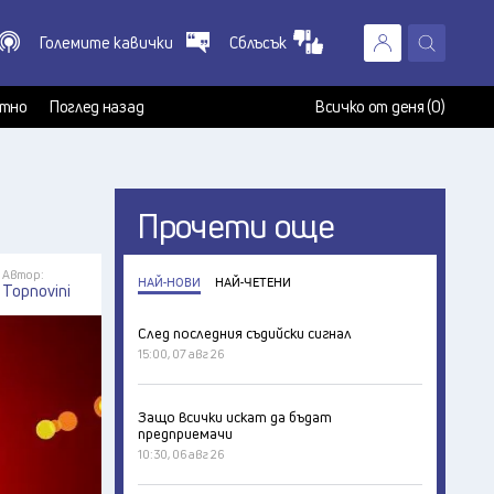
Големите кавички
Сблъсък
X
т
тно
Поглед назад
Всичко от деня (0)
Прочети още
Автор:
НАЙ-НОВИ
НАЙ-ЧЕТЕНИ
Topnovini
След последния съдийски сигнал
15:00, 07 авг 26
Защо всички искат да бъдат
предприемачи
10:30, 06 авг 26