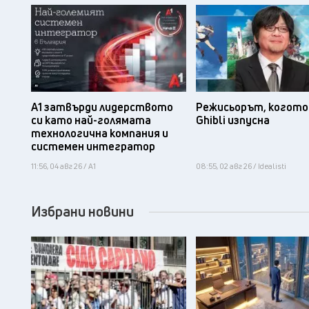
А1 затвърди лидерството
Режисьорът, когото 
си като най-голямата
Ghibli изпусна
технологична компания и
системен интегратор
11:56, 04 авг 26 / А1
08:55, 02 авг 26 / Idealisti
Избрани новини