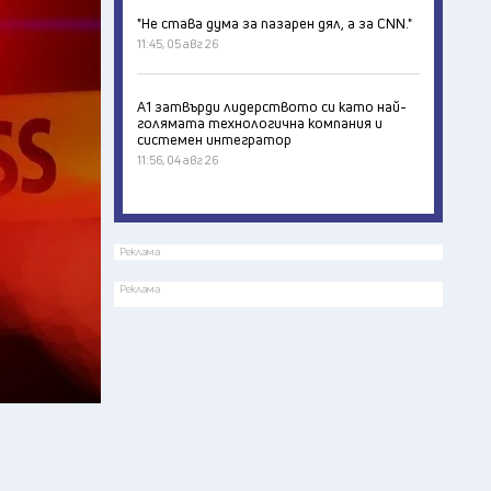
"Не става дума за пазарен дял, а за CNN."
11:45, 05 авг 26
А1 затвърди лидерството си като най-
голямата технологична компания и
системен интегратор
11:56, 04 авг 26
Реклама
Реклама