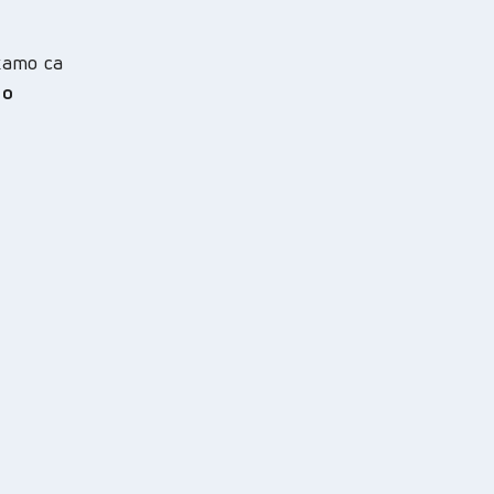
като са
во