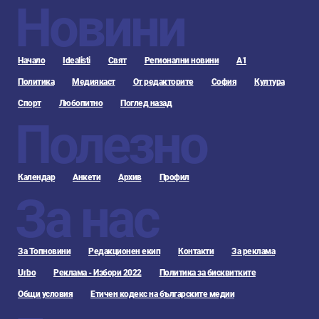
Новини
Начало
Idealisti
Свят
Регионални новини
А1
Политика
Медиякаст
От редакторите
София
Култура
Спорт
Любопитно
Поглед назад
Полезно
Календар
Анкети
Архив
Профил
За нас
За Топновини
Редакционен екип
Контакти
За реклама
Urbo
Реклама - Избори 2022
Политика за бисквитките
Общи условия
Етичен кодекс на българските медии