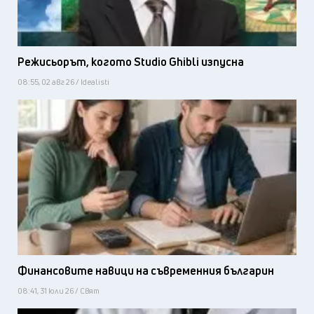
Режисьорът, когото Studio Ghibli изпусна
08:55, 02 авг 26 / Idealisti
Финансовите навици на съвременния българин
08:41, 31 юли 26 / Свят