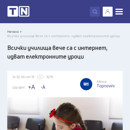
X
Начало >
Всички училища вече са с интернет, идват електронните уроци
Всички училища вече са с интернет,
идват електронните уроци
14:32, 09 сеп 19
3235
Автор:
Topnovini
+A
-A
Шрифт: