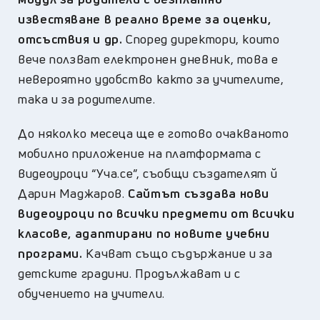
известяване в реално време за оценки,
отсъствия и др.
Според директори, които
вече ползват електронен дневник, това е
невероятно удобство както за учителите,
така и за родителите.
До няколко месеца ще е готово очакваното
мобилно приложение на платформата с
видеоуроци “Уча.се”, съобщи създателят й
Дарин Маджаров.
Сайтът създава нови
видеоуроци по всички предмети от всички
класове, адаптирани по новите учебни
програми.
Качват също съдържание и за
детските градини. Продължават и с
обучението на учители.