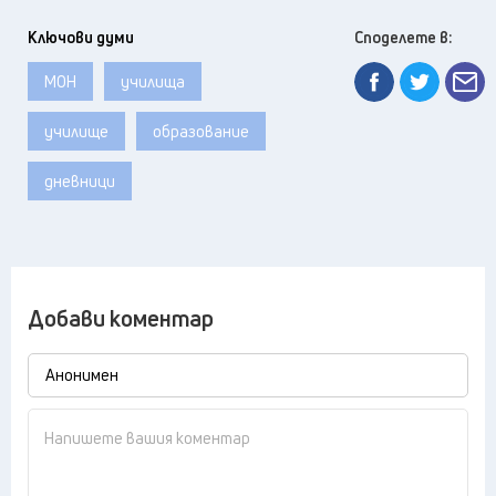
Ключови думи
Споделете в:
МОН
училища
училище
образование
дневници
Добави коментар