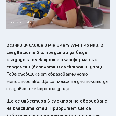
снимка: pixabay
Всички училища вече имат Wi-Fi мрежи, в
следващите 2 г. предстои да бъде
създадена електронна платформа със
споделени (безплатни) електронни уроци.
Това съобщиха от образователното
министерство. Ще се плаща на учителите да
създават електронни уроци.
Ще се инвестира в електронно оборудване
на класните стаи. Приоритет ще са
кабинетите по математика и природни