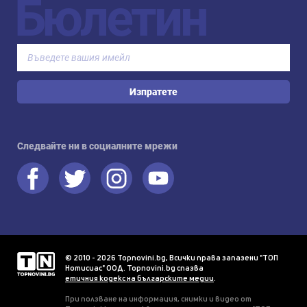
Бюлетин
Изпратете
Следвайте ни в социалните мрежи
© 2010 - 2026 Topnovini.bg, Всички права запазени "ТОП
Нотисиас" ООД. Topnovini.bg спазва
етичния кодекс на българските медии
.
При ползване на информация, снимки и видео от