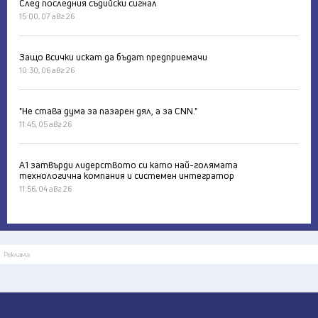
След последния съдийски сигнал
15:00, 07 авг 26
Защо всички искат да бъдат предприемачи
10:30, 06 авг 26
"Не става дума за пазарен дял, а за CNN."
11:45, 05 авг 26
А1 затвърди лидерството си като най-голямата
технологична компания и системен интегратор
11:56, 04 авг 26
Реклама