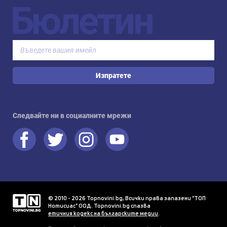
Бюлетин
Изпратете
Следвайте ни в социалните мрежи
© 2010 - 2026 Topnovini.bg, Всички права запазени "ТОП
Нотисиас" ООД. Topnovini.bg спазва
етичния кодекс на българските медии
.