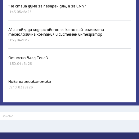
"Не става дума за пазарен дял, а за CNN."
11:45, 05 авг 26
А1 затвърди лидерството си като най-голямата
технологична компания и системен интегратор
11:56, 04 авг 26
Относно Влад Тенев
11:50, 04 авг 26
Новата геоикономика
09:10, 03 авг 26
Реклама