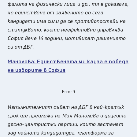
фалита на физически лица и др., тя е доказала,
че единствена от заявените до сега
кандидати има сили да се противопостави на
статуквото, което неефективно управлява
София вече 14 години, мотивират решението
си от ДБГ.
Манолова: Единствената ми кауза е победа
на изборите в София
Error9
Изпълнителният съвет на ДБГ в най-кратък
срок ще предложи на Мая Манолова и другите
дясно-центристки партии, които застанат
зад нейната кандидатура, платформа за