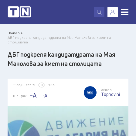
X
Начало >
ДБГ подкрепя кандидатурата на Мая Манолова за кмет на
столицата
ДБГ подкрепя кандидатурата на Мая
Манолова за кмет на столицата
11:32, 05 сеп 19
3955
Автор:
Topnovini
+A
-A
Шрифт: