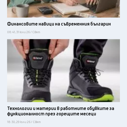
Финансовите навици на съвременния българин
08:41, 31 юли 26 / Свят
Технологии и материи в работните обувките за
функционалност през горещите месеци
18:30, 29 юли 26 / Свят