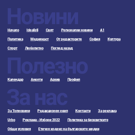
Новини
Начало
Idealisti
Свят
Регионални новини
А1
Политика
Медиякаст
От редакторите
София
Култура
Спорт
Любопитно
Поглед назад
Полезно
Календар
Анкети
Архив
Профил
За нас
За Топновини
Редакционен екип
Контакти
За реклама
Urbo
Реклама - Избори 2022
Политика за бисквитките
Общи условия
Етичен кодекс на българските медии