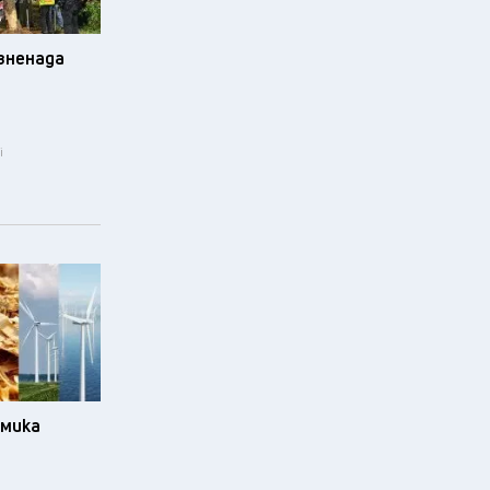
изненада
i
омика