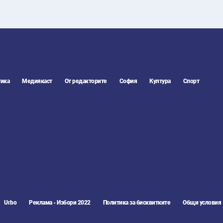
ика
Медиякаст
От редакторите
София
Култура
Спорт
Urbo
Реклама - Избори 2022
Политика за бисквитките
Общи условия