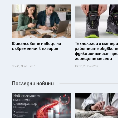
Финансовите навици на
Технологии и матери
съвременния българин
работните обувките
функционалност пре
горещите месеци
08:41, 31 юли 26 /
18:30, 29 юли 26 /
Последни новини