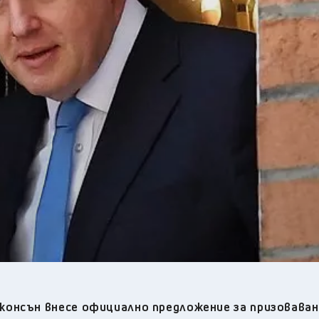
19
°C
Перник
,
22
°C
Плевен
,
21
°C
Пловдив
,
21
°C
Разград
,
23
°C
Русе
,
22
°C
Силистра
,
19
°C
Сливен
,
15
°C
Смолян
,
20
°C
София
,
20
°C
Стара Загора
,
21
°C
Търговище
,
21
°C
Хасково
,
21
°C
Шумен
,
20
°C
Ямбол
,
онсън внесе официално предложение за призоваван