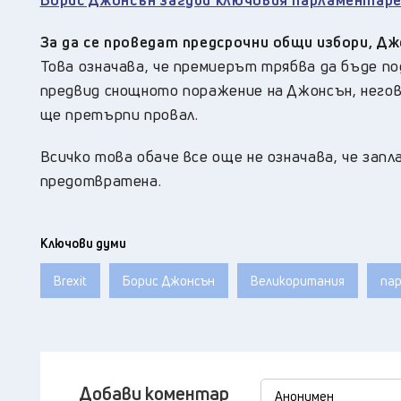
За да се проведат предсрочни общи избори, Д
Това означава, че премиерът трябва да бъде п
предвид снощното поражение на Джонсън, него
ще претърпи провал.
Всичко това обаче все още не означава, че запл
предотвратена.
Ключови думи
Brexit
Борис Джонсън
Великоритания
па
Добави коментар