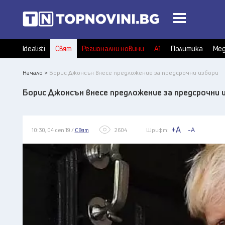
Idealisti
Свят
Регионални новини
А1
Политика
Мед
Начало >
Борис Джонсън внесе предложение за предсрочни избори
Борис Джонсън внесе предложение за предсрочни 
+A
-A
10:30, 04 сеп 19 /
Свят
2604
Шрифт: