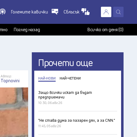
Големите кавички
Сблъсък
X
т
тно
Поглед назад
Всичко от деня (0)
Прочети още
Автор:
НАЙ-НОВИ
НАЙ-ЧЕТЕНИ
Topnovini
Защо всички искат да бъдат
предприемачи
10:30, 06 авг 26
"Не става дума за пазарен дял, а за CNN."
11:45, 05 авг 26