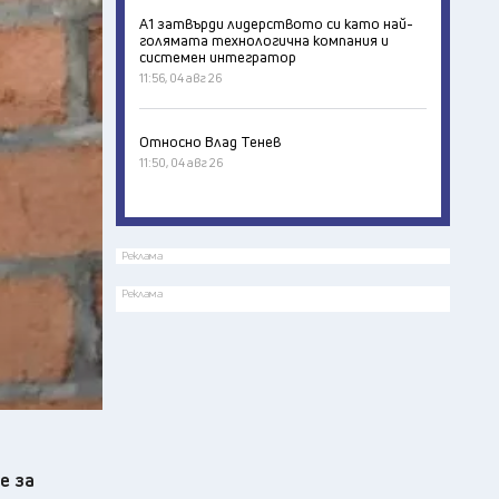
А1 затвърди лидерството си като най-
голямата технологична компания и
системен интегратор
11:56, 04 авг 26
Относно Влад Тенев
11:50, 04 авг 26
Реклама
Реклама
е за