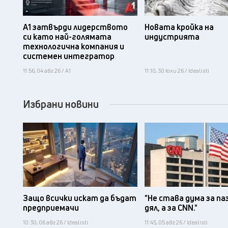
А1 затвърди лидерството
Новата кройка на
си като най-голямата
индустрията
технологична компания и
системен интегратор
11:56, 04 авг 26 / А1
11:10, 30 юли 26 / Idealisti
Избрани новини
Защо всички искат да бъдат
"Не става дума за па
предприемачи
дял, а за CNN."
10:30, 06 авг 26 / Idealisti
11:45, 05 авг 26 / Idealisti