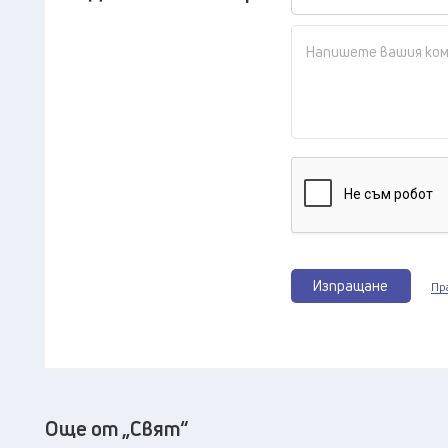
Изпращане
Пр
Още от „Свят“