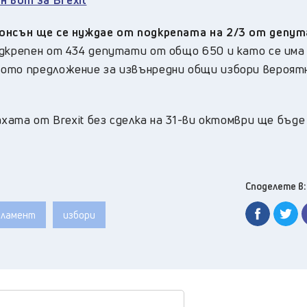
жонсън ще се нуждае от подкрепата на 2/3 от деп
одкрепен от 434 депутати от общо 650 и като се има
вото предложение за извънредни общи избори вероят
ахата от Brexit без сделка на 31-ви октомври ще бъде
Споделете в:
рламент
избори