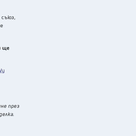
 съюз,
де
и ще
Wy
ине през
делка.