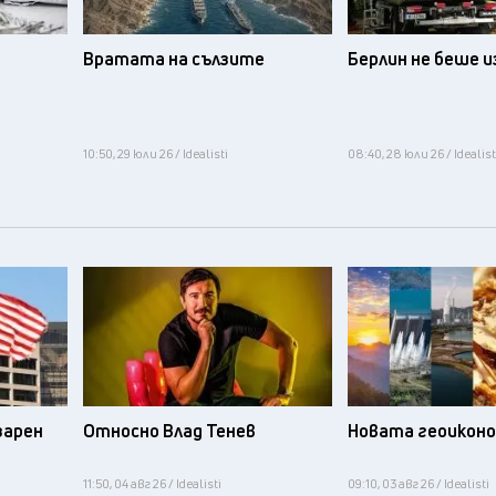
Вратата на сълзите
Берлин не беше 
10:50, 29 юли 26 / Idealisti
08:40, 28 юли 26 / Idealist
зарен
Относно Влад Тенев
Новата геоикон
11:50, 04 авг 26 / Idealisti
09:10, 03 авг 26 / Idealisti