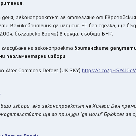
британия.
а деня, законопроектът за оттегляне от Европейския
ати Великобритания да напусне ЕС без сделка, ще бъ
2:00ч. българско време) в сряда, съобщи БНР.
 гласуване на законопроекта
британските депутат
чни парламентарни избори
.
tion After Commons Defeat (UK SKY)
https://t.co/pHSY410e
.
общи избори, ако законопроектът на Хилари Бен прем
онодателството ще го принуди "да моли" Брюксел за с
 вот за Brexit