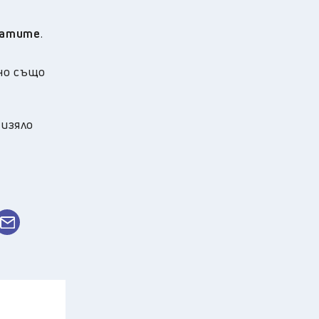
утатите
.
но също
 изяло