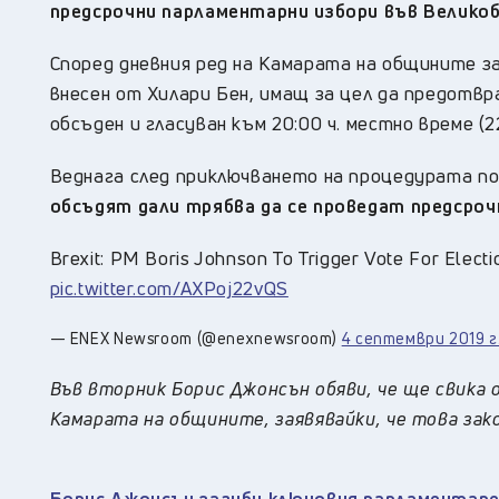
предсрочни парламентарни избори във Велико
Според дневния ред на Камарата на общините з
внесен от Хилари Бен, имащ за цел да предотвр
обсъден и гласуван към 20:00 ч. местно време (2
Веднага след приключването на процедурата по
обсъдят дали трябва да се проведат предсро
Brexit: PM Boris Johnson To Trigger Vote For Elec
pic.twitter.com/AXPoj22vQS
— ENEX Newsroom (@enexnewsroom)
4 септември 2019 г
Във вторник Борис Джонсън обяви, че ще свика 
Камарата на общините, заявявайки, че това зак
Борис Джонсън загуби ключовия парламентарен