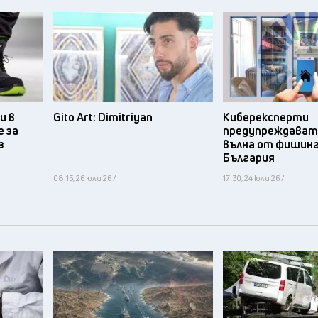
и в
Gito Art: Dimitriyan
Киберексперти
 за
предупреждават 
з
вълна от фишинг
България
08:15, 26 юли 26 /
17:30, 24 юли 26 /