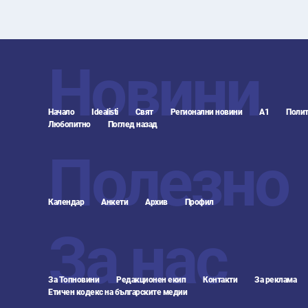
Новини
Начало
Idealisti
Свят
Регионални новини
А1
Полит
Любопитно
Поглед назад
Полезно
Календар
Анкети
Архив
Профил
За нас
За Топновини
Редакционен екип
Контакти
За реклама
Етичен кодекс на българските медии