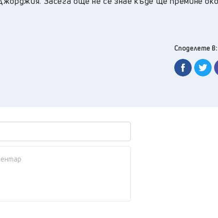
Джорджия. Засега още не се знае къде ще премине ок
Споделете в: