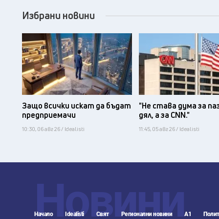
Избрани новини
Защо всички искат да бъдат
"Не става дума за па
предприемачи
дял, а за CNN."
10:30, 06 авг 26 / Idealisti
11:45, 05 авг 26 / Idealisti
Новини
Начало
Idealisti
Свят
Регионални новини
А1
Полит