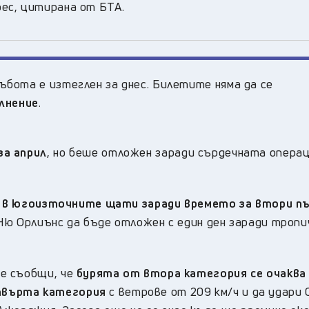
ес, цитирана от БТА.
бота е изтеглен за днес. Билетите няма да се
лнение
.
за април
, но беше отложен заради сърдечната операц
т в югоизточните щати заради времето за втори п
Ню Орлиънс да бъде отложен с един ден заради троп
е съобщи, че
бурята от втора категория се очаква 
твърта категория
с ветрове от 209 км/ч и да удари