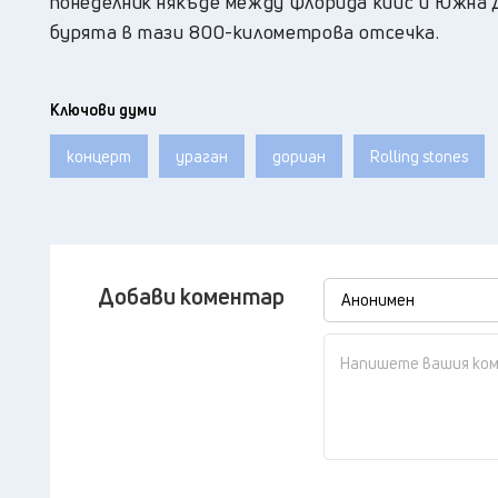
понеделник някъде между Флорида кийс и Южна 
бурята в тази 800-километрова отсечка.
Ключови думи
концерт
ураган
дориан
Rolling stones
Добави коментар