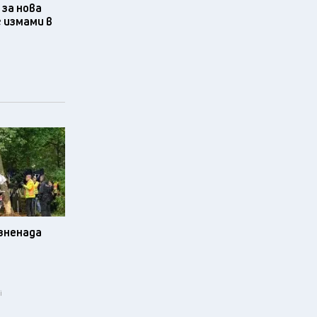
за нова
 измами в
изненада
i