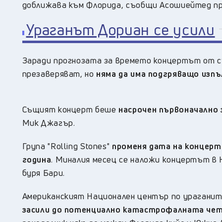
доближава към Флорида, съобщи Асошиейтед пр
Ураганът Дориан се усили
Заради прогнозата за времето концертът от съ
презаверяват, но
няма да има подгряващо изпъ
Същият концерт беше
насрочен първоначално 
Мик Джагър.
Група "Rolling Stones"
променя дата на концер
година
. Миналия месец се наложи концертът в 
буря Бари.
Американският Национален център по ураганит
засили до потенциално катастрофалната че