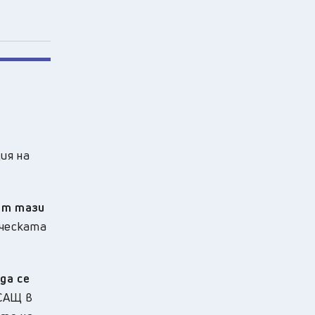
ия на
ът тази
ическата
да се
 САЩ в