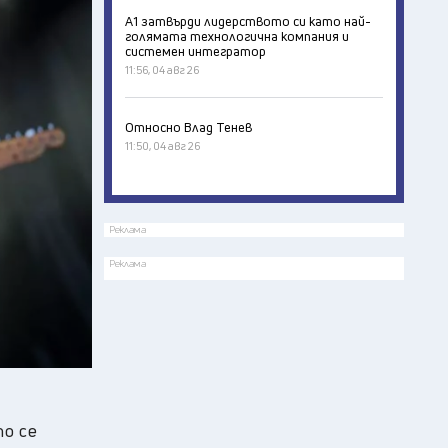
А1 затвърди лидерството си като най-
голямата технологична компания и
системен интегратор
11:56, 04 авг 26
Относно Влад Тенев
11:50, 04 авг 26
Реклама
Реклама
то се