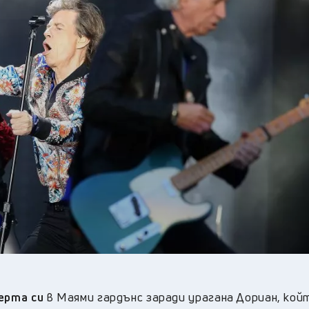
24
°C
Перник
,
25
°C
Плевен
,
24
°C
Пловдив
,
22
°C
Разград
,
25
°C
Русе
,
22
°C
Силистра
,
20
°C
Сливен
,
18
°C
Смолян
,
25
°C
София
,
21
°C
Стара Загора
,
21
°C
Търговище
,
25
°C
Хасково
,
21
°C
Шумен
,
22
°C
Ямбол
,
церта си
в Маями гардънс заради урагана Дориан, кой