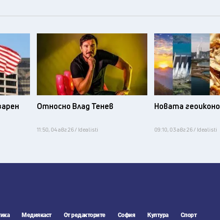
зарен
Относно Влад Тенев
Новата геоикон
11:50, 04 авг 26 / Idealisti
09:10, 03 авг 26 / Idealisti
ика
Медиякаст
От редакторите
София
Култура
Спорт