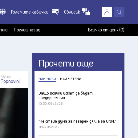
Големите кавички
Сблъсък
X
т
тно
Поглед назад
Всичко от деня (0)
Прочети още
Автор:
НАЙ-НОВИ
НАЙ-ЧЕТЕНИ
Topnovini
Защо всички искат да бъдат
предприемачи
10:30, 06 авг 26
"Не става дума за пазарен дял, а за CNN."
11:45, 05 авг 26