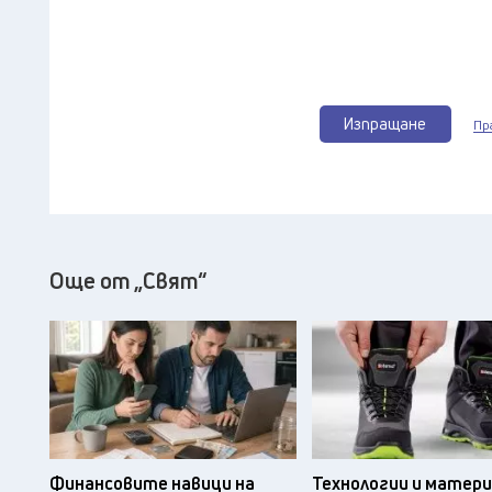
Изпращане
Пр
Още от „Свят“
Финансовите навици на
Технологии и матери