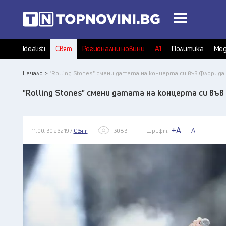
Idealisti
Свят
Регионални новини
А1
Политика
Мед
Начало >
"Rolling Stones" смени датата на концерта си във Флорида
"Rolling Stones" смени датата на концерта си въ
+A
-A
11:00, 30 авг 19 /
Свят
3083
Шрифт: