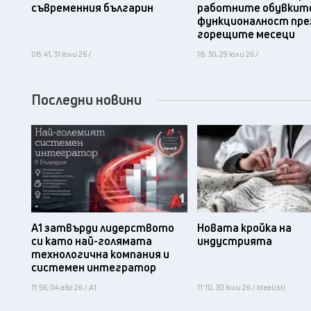
съвременния българин
работните обувките
функционалност пре
горещите месеци
08:41, 31 юли 26 /
18:30, 29 юли 26 /
Последни новини
А1 затвърди лидерството
Новата кройка на
си като най-голямата
индустрията
технологична компания и
системен интегратор
11:56, 04 авг 26 / А1
11:10, 30 юли 26 / Idealisti