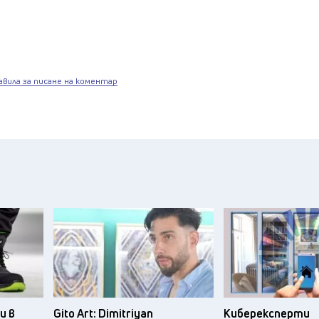
авила за писане на коментар
и в
Gito Art: Dimitriyan
Киберексперти