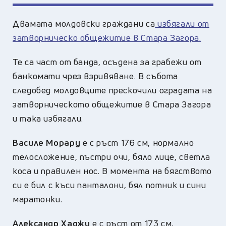
Двамата молдовски граждани са
избягали от
затворническо общежитие в Стара Загора.
Те са част от банда, осъдена за грабежи от
банкомати чрез взривяване. В събота
следобед молдовците прескочили оградата на
затворническото общежитие в Стара Загора
и така избягали.
Василе Морару
е с ръст 176 см, нормално
телосложение, пъстри очи, бяло лице, светла
коса и правилен нос. В момента на бягството
си е бил с къси панталони, бял потник и сини
маратонки.
Александр Хаджи
е с ръст от 173 см,