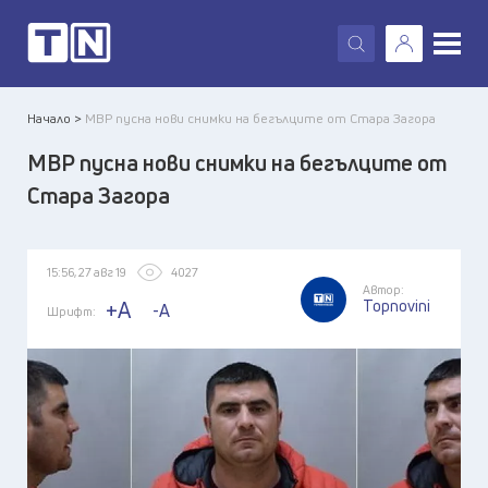
X
Начало >
МВР пусна нови снимки на бегълците от Стара Загора
МВР пусна нови снимки на бегълците от
Стара Загора
15:56, 27 авг 19
4027
Автор:
Topnovini
+A
-A
Шрифт: