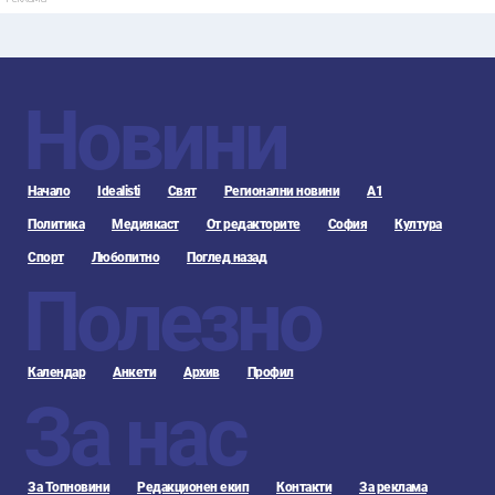
Новини
Начало
Idealisti
Свят
Регионални новини
А1
Политика
Медиякаст
От редакторите
София
Култура
Спорт
Любопитно
Поглед назад
Полезно
Календар
Анкети
Архив
Профил
За нас
За Топновини
Редакционен екип
Контакти
За реклама