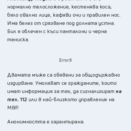
нормално телосложение, кестенява коса,
бяло овално лице, кафяви очи и правилен нос.
Има белег от срязване под долната устна.
Бил е облечен с къси панталони и черна
тениска.
Error9
Двамата мъже са обявени за общодържавно
издирване. Умоляват се гражданите, които
имат информация за тях, да сигнализират
на
тел. 112
или в най-близкото управление на
МВР.
Анонимността е гарантирана.