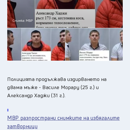
Снимка: МВР
Полицията продължава издирването на
двама мъже - Василе Морару (25 г.) и
Александр Хаджи (31 г.).
МВР разпространи снимките на избягалите
затворници