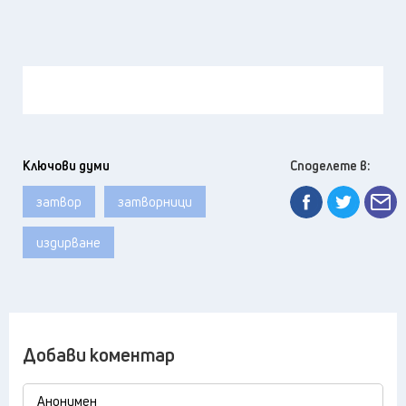
Ключови думи
Споделете в:
затвор
затворници
издирване
Добави коментар