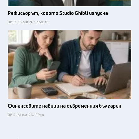
Режисьорът, когото Studio Ghibli изпусна
08:55, 02 авг 26 / Idealisti
Финансовите навици на съвременния българин
08:41, 31 юли 26 / Свят