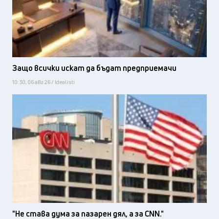
Защо всички искат да бъдат предприемачи
10:30, 06 авг 26 / Idealisti
"Не става дума за пазарен дял, а за CNN."