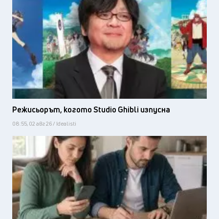
Режисьорът, когото Studio Ghibli изпусна
08:55, 02 авг 26 / Idealisti