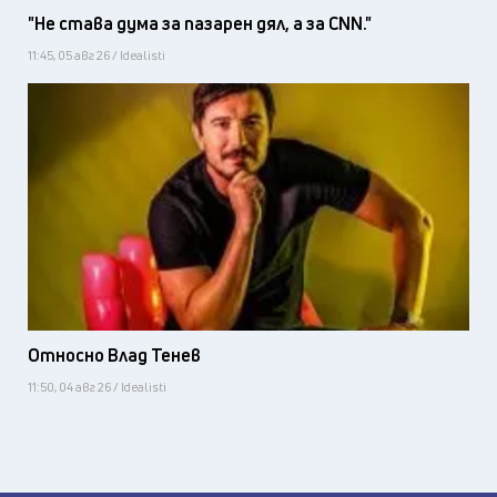
"Не става дума за пазарен дял, а за CNN."
11:45, 05 авг 26 / Idealisti
Относно Влад Тенев
11:50, 04 авг 26 / Idealisti