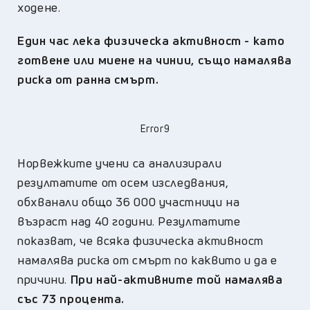
ходене.
Един час лека физическа активност - като
готвене или миене на чинии, също намалява
риска от ранна смърт.
Error9
Норвежките учени са анализирали
резултатите от осем изследвания,
обхванали общо 36 000 участници на
възраст над 40 години. Резултатите
показват, че всяка физическа активност
намалява риска от смърт по каквито и да е
причини.
При най-активните той намалява
със 73 процента.