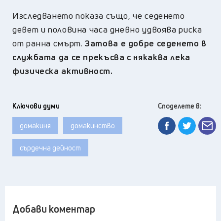
Изследването показа също, че седенето
девет и половина часа дневно удвоява риска
от ранна смърт.
Затова е добре седенето в
службата да се прекъсва с някаква лека
физическа активност.
Ключови думи
Споделете в:
домакиня
домакинство
сърдечна дейност
Добави коментар