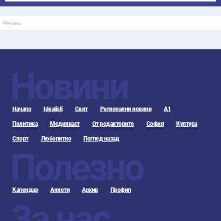
Реклама
Новини
Начало
Idealisti
Свят
Регионални новини
А1
Политика
Медиякаст
От редакторите
София
Култура
Спорт
Любопитно
Поглед назад
Полезно
Календар
Анкети
Архив
Профил
За нас