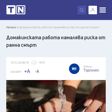
X
Начало >
Домакинската работа намалява риска от ранна смърт
Домакинската работа намалява риска от
ранна смърт
10:21, 26 авг 19
1807
Автор:
Topnovini
+A
-A
Шрифт: