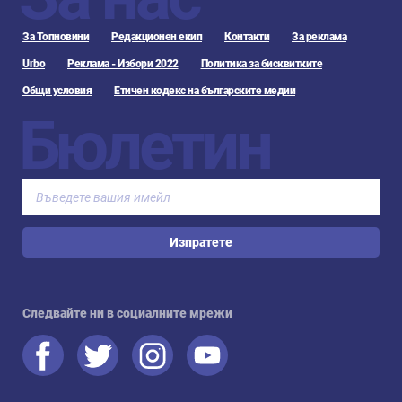
За Топновини
Редакционен екип
Контакти
За реклама
Urbo
Реклама - Избори 2022
Политика за бисквитките
Общи условия
Етичен кодекс на българските медии
Бюлетин
Изпратете
Следвайте ни в социалните мрежи