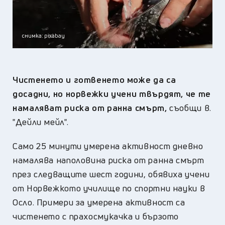
снимка: pixabay
Чистенето и готвенето може да са
досадни, но норвежки учени твърдят, че те
намаляват риска от ранна смърт,
съобщи в.
"Дейли мейл".
Само 25 минути умерена активност дневно
намалява наполовина риска от ранна смърт
през следващите шест години, обявиха учени
от Норвежкото училище по спортни науки в
Осло. Примери за умерена активност са
чистенето с прахосмукачка и бързото