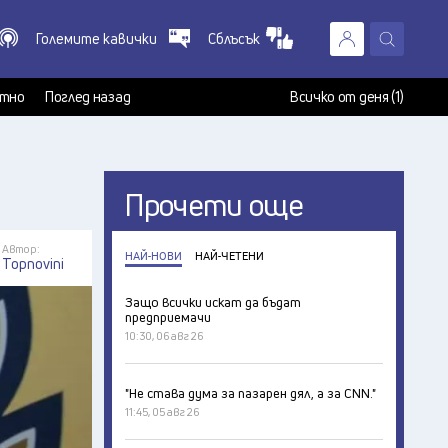
Големите кавички
Сблъсък
X
т
тно
Поглед назад
Всичко от деня (1)
Прочети още
Автор:
НАЙ-НОВИ
НАЙ-ЧЕТЕНИ
Topnovini
Защо всички искат да бъдат
предприемачи
10:30, 06 авг 26
"Не става дума за пазарен дял, а за CNN."
11:45, 05 авг 26