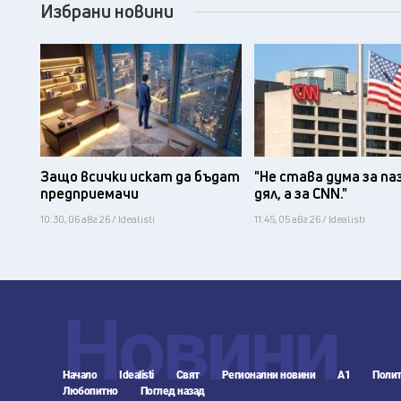
Избрани новини
Защо всички искат да бъдат
"Не става дума за па
предприемачи
дял, а за CNN."
10:30, 06 авг 26 / Idealisti
11:45, 05 авг 26 / Idealisti
Новини
Начало
Idealisti
Свят
Регионални новини
А1
Полит
Любопитно
Поглед назад