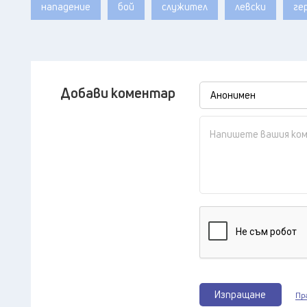
нападение
бой
служител
левски
ге
Добави коментар
Изпращане
Пр