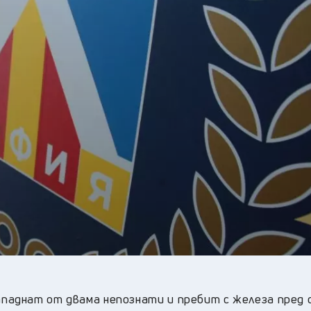
26
°C
Перник
,
28
°C
Плевен
,
27
°C
Пловдив
,
23
°C
Разград
,
28
°C
Русе
,
26
°C
Силистра
,
23
°C
Сливен
,
20
°C
Смолян
,
28
°C
София
,
25
°C
Стара Загора
,
24
°C
Търговище
,
25
°C
Хасково
,
23
°C
Шумен
,
24
°C
Ямбол
,
ападнат от двама непознати и пребит с железа пред