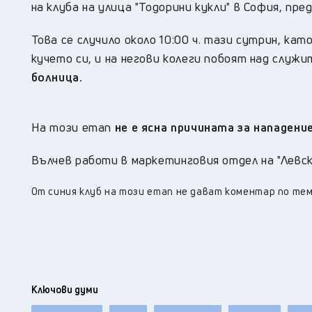
на клуба на улица "Тодорини кукли" в София, пред
Това се случило около 10:00 ч. тази сутрин, ка
кучето си, и на негови колеги побоят над служ
болница.
На този етап
не е ясна причината за нападени
Вълчев работи в маркетинговия отдел на "Левск
От синия клуб на този етап не дават коментар по те
Ключови думи