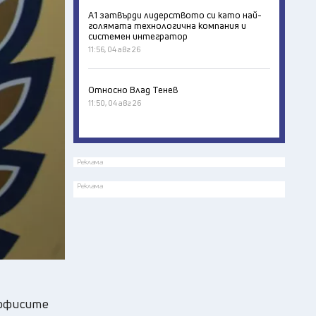
А1 затвърди лидерството си като най-
голямата технологична компания и
системен интегратор
11:56, 04 авг 26
Относно Влад Тенев
11:50, 04 авг 26
Реклама
Реклама
 офисите