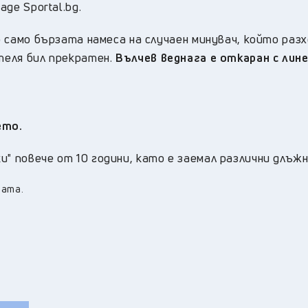
аде Sportal.bg.
то само бързата намеса на случаен минувач, който раз
ителя бил прекратен.
Вълчев веднага е откаран с лине
ето.
и" повече от 10 години, като е заемал различни длъж
мата.