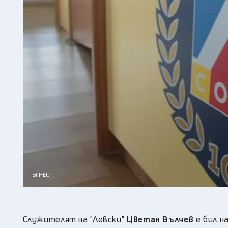
БГНЕС
Служителят на "Левски"
Цветан Вълчев
е бил н