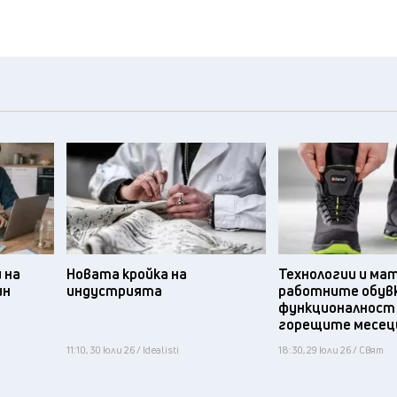
 на
Новата кройка на
Технологии и ма
ин
индустрията
работните обув
функционалност
горещите месец
11:10, 30 юли 26 / Idealisti
18:30, 29 юли 26 / Свят