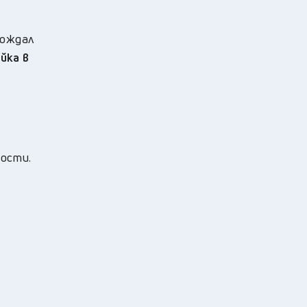
хождал
йка в
ности.