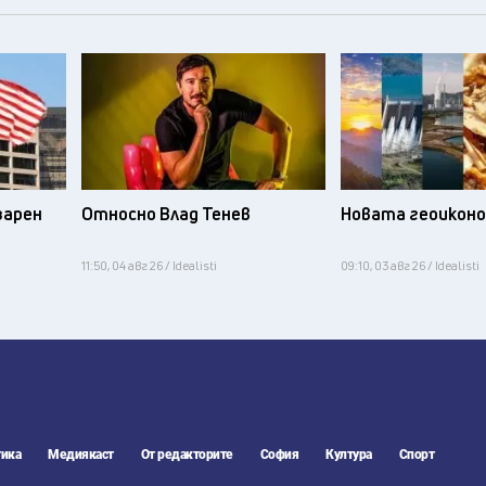
зарен
Относно Влад Тенев
Новата геоикон
11:50, 04 авг 26 / Idealisti
09:10, 03 авг 26 / Idealisti
ика
Медиякаст
От редакторите
София
Култура
Спорт