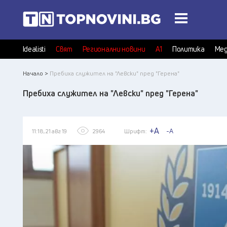
Idealisti
Свят
Регионални новини
А1
Политика
Мед
Начало >
Пребиха служител на "Левски" пред "Герена"
Пребиха служител на "Левски" пред "Герена"
+A
-A
11:18, 21 авг 19
2964
Шрифт: