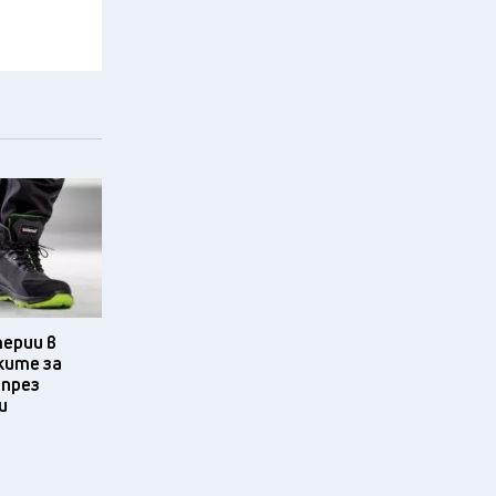
терии в
ките за
 през
и