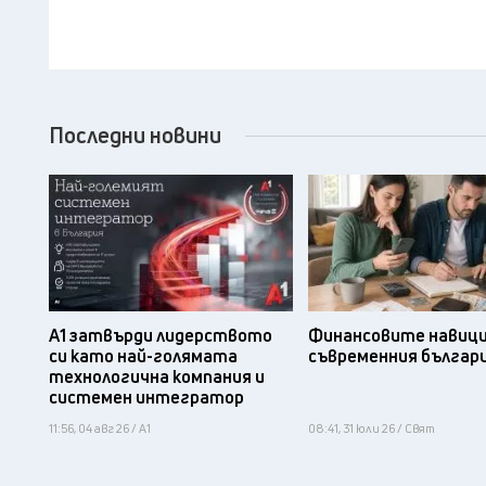
Последни новини
А1 затвърди лидерството
Финансовите навици
си като най-голямата
съвременния българ
технологична компания и
системен интегратор
11:56, 04 авг 26 / А1
08:41, 31 юли 26 / Свят