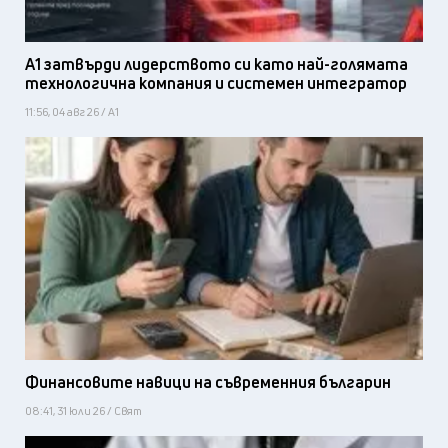
А1 затвърди лидерството си като най-голямата
технологична компания и системен интегратор
11:56, 04 авг 26 / А1
Финансовите навици на съвременния българин
08:41, 31 юли 26 / Свят