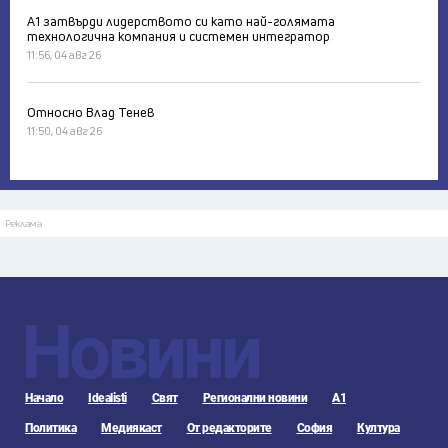
А1 затвърди лидерството си като най-голямата
технологична компания и системен интегратор
11:56, 04 авг 26
Относно Влад Тенев
11:50, 04 авг 26
Реклама
Новини
Начало
Idealisti
Свят
Регионални новини
А1
Политика
Медиякаст
От редакторите
София
Култура