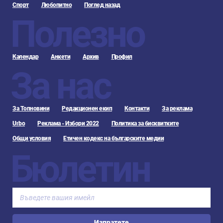
Спорт
Любопитно
Поглед назад
Полезно
Календар
Анкети
Архив
Профил
За нас
За Топновини
Редакционен екип
Контакти
За реклама
Urbo
Реклама - Избори 2022
Политика за бисквитките
Общи условия
Етичен кодекс на българските медии
Бюлетин
Изпратете