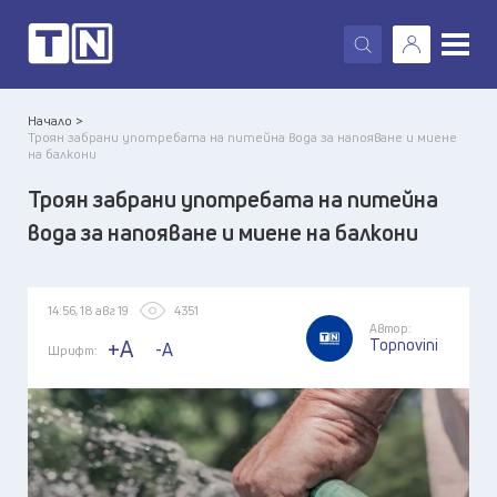
X
Начало >
Троян забрани употребата на питейна вода за напояване и миене
на балкони
Троян забрани употребата на питейна
вода за напояване и миене на балкони
14:56, 18 авг 19
4351
Автор:
Topnovini
+A
-A
Шрифт: