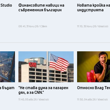
Studio
Финансовите навици на
Новата кройка н
съвременния българин
индустрията
08:41, 31 юли 26 / Свят
11:10, 30 юли 26 / Idealisti
а бъдат
"Не става дума за пазарен
Относно Влад Те
дял, а за CNN."
11:45, 05 авг 26 / Idealisti
11:50, 04 авг 26 / Idealisti