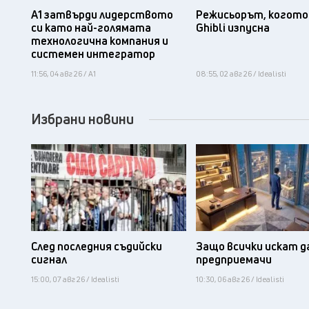
А1 затвърди лидерството
Режисьорът, когото 
си като най-голямата
Ghibli изпусна
технологична компания и
системен интегратор
11:56, 04 авг 26 / А1
08:55, 02 авг 26 / Idealisti
Избрани новини
След последния съдийски
Защо всички искат д
сигнал
предприемачи
15:00, 07 авг 26 / Idealisti
10:30, 06 авг 26 / Idealisti