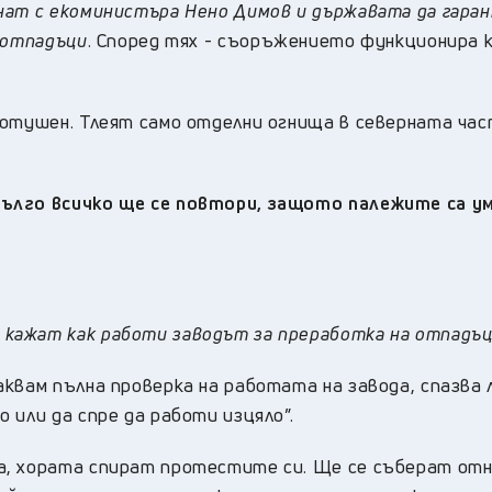
нат с екоминистъра Нено Димов и държавата да гара
 отпадъци
. Според тях - съоръжението функционира 
потушен. Тлеят само отделни огнища в северната час
дълго всичко ще се повтори, защото палежите са у
кажат как работи заводът за преработка на отпадъц
квам пълна проверка на работата на завода, спазва 
 или да спре да работи изцяло”.
а, хората спират протестите си. Ще се съберат от