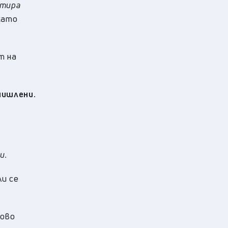
нтира
като
т на
мишлени.
и.
ли се
ново