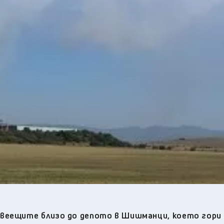
29
°C
Перник
,
33
°C
Плевен
,
32
°C
Пловдив
,
30
°C
Разград
,
31
°C
Русе
,
30
°C
Силистра
,
30
°C
Сливен
,
25
°C
Смолян
,
30
°C
София
,
32
°C
Стара Загора
,
30
°C
Търговище
,
34
°C
Хасково
,
30
°C
Шумен
,
31
°C
Ямбол
,
ивеещите близо до депото в Шишманци, което гори