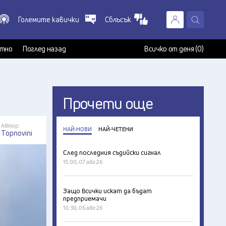
Големите кавички
Сблъсък
X
т
тно
Поглед назад
Всичко от деня (0)
Прочети още
Автор:
НАЙ-НОВИ
НАЙ-ЧЕТЕНИ
Topnovini
След последния съдийски сигнал
15:00, 07 авг 26
Защо всички искат да бъдат
предприемачи
10:30, 06 авг 26