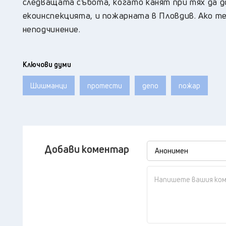
следващата събота, когато канят при тях да 
екоинспекцията, и пожарната в Пловдив. Ако т
неподчинение.
Ключови думи
Шишманци
протести
депо
пожар
Добави коментар