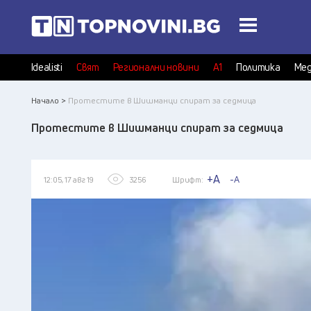
Idealisti
Свят
Регионални новини
А1
Политика
Мед
Начало >
Протестите в Шишманци спират за седмица
Протестите в Шишманци спират за седмица
+A
-A
12:05, 17 авг 19
3256
Шрифт: