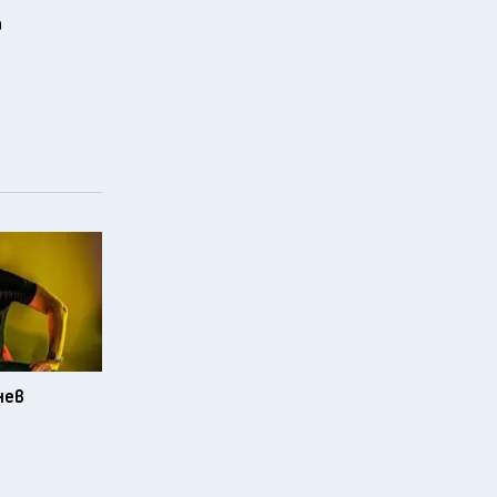
а
нев