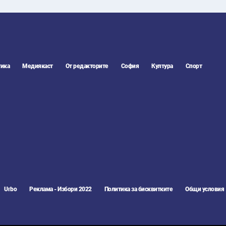
ика
Медиякаст
От редакторите
София
Култура
Спорт
Urbo
Реклама - Избори 2022
Политика за бисквитките
Общи условия