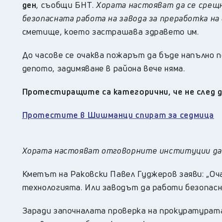
ден
, съобщи БНТ.
Хората настояват да се срещ
безопасната работа на завода за преработка на
сметище, което застрашава здравето им.
До часове се очаква пожарът да бъде напълно 
депото, задимяване в района вече няма.
Протестиращите са категорични, че не след 
Протестите в Шишманци спират за седмица
Хората настояват отговорните институции да 
Кметът на Раковски Павел Гуджеров заяви: „Оча
технологията. Или заводът да работи безопасно
Заради започналата проверка на прокуратурат