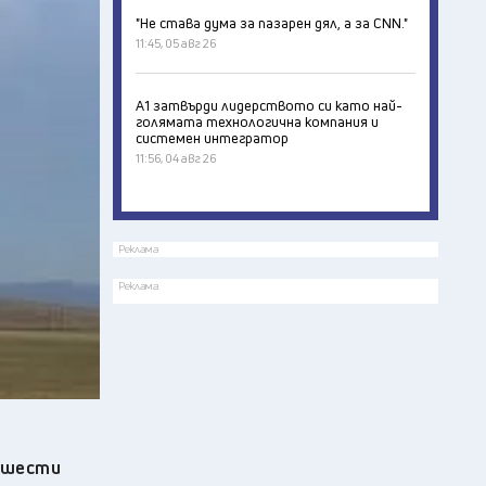
"Не става дума за пазарен дял, а за CNN."
11:45, 05 авг 26
А1 затвърди лидерството си като най-
голямата технологична компания и
системен интегратор
11:56, 04 авг 26
Реклама
Реклама
 шести