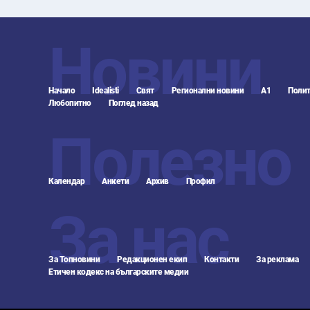
Новини
Начало
Idealisti
Свят
Регионални новини
А1
Полит
Любопитно
Поглед назад
Полезно
Календар
Анкети
Архив
Профил
За нас
За Топновини
Редакционен екип
Контакти
За реклама
Етичен кодекс на българските медии