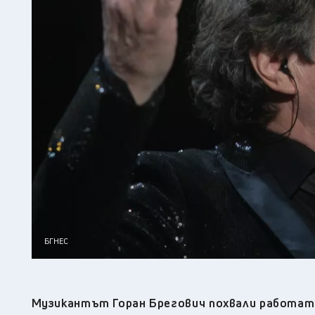
БГНЕС
Музикантът Горан Брегович похвали работата