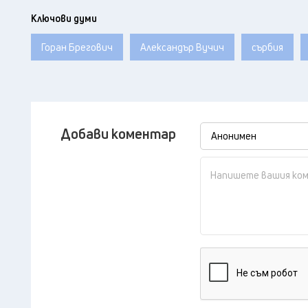
Ключови думи
Горан Брегович
Александър Вучич
сърбия
Добави коментар