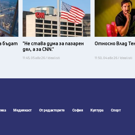
а бъдат
"Не става дума за пазарен
Относно Влад Те
дял, а за CNN."
11:45, 05 авг 26 / Idealisti
11:50, 04 авг 26 / Idealisti
ика
Медиякаст
От редакторите
София
Култура
Спорт