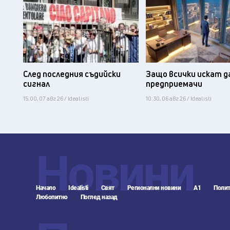
След последния съдийски
Защо всички искат д
сигнал
предприемачи
15:00, 07 авг 26 / Idealisti
10:30, 06 авг 26 / Idealisti
Новини
Начало
Idealisti
Свят
Регионални новини
А1
Полит
Любопитно
Поглед назад