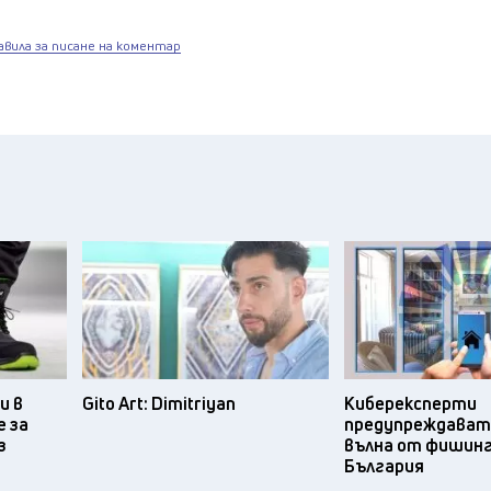
авила за писане на коментар
и в
Gito Art: Dimitriyan
Киберексперти
 за
предупреждават 
з
вълна от фишинг
България