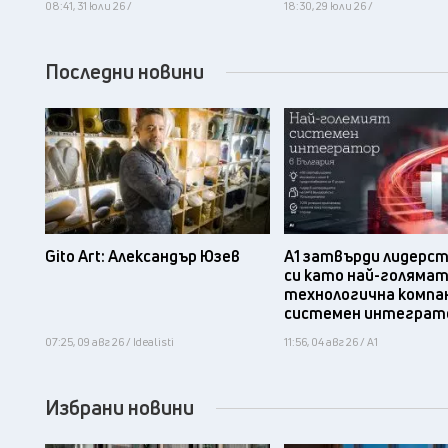
08:41, 31 юли 26 /
18:30, 29 юли 26 /
Последни новини
Gito Art: Александър Юзев
А1 затвърди лидерс
си като най-голяма
технологична компа
системен интеграт
07:25, 09 авг 26 / Idealisti
11:56, 04 авг 26 / А1
Избрани новини