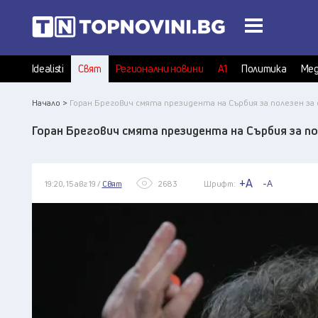
Idealisti
Свят
Регионални новини
А1
Политика
Мед
Начало >
Горан Брегович смята президента на Сърбия за полезен з
Горан Брегович смята президента на Сърбия за п
+A
-A
19:20, 15 авг 19 /
Свят
2683
Шрифт: