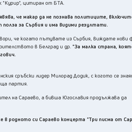
 "Курир", цитиран от БТА.
явява, че макар да не познава политиците, включи
 полза за Сърбия и има видими резултати.
вори, че когато пътувате из Сърбия, виждате нови 
оителството в Белград и др.
"За малка страна, коят
гович.
нския сръбски лидер Милорад Додик, с когото се зна
ъща партия.
ител на Сараево, а бивша Югославия продължава да
е в родното си Сараево концерта "Три писма от Сар