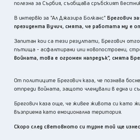
полезна за Сърбия, съобщава сръбският вестник
В интервю за "Ал Джазира Болканс"
Брегович за
президента Вучич, смята, че работата му е от
Запитан кои са тези резултати, Брегович отго
пътища - асфалтирани или новопостроени, стр
войната, това е огромен напредък", смята Бре
От политиците Брегович каза, че познава босне
отпреди войната, защото членували в една и с
Брегович каза още, че живее живота си като ж
възприема като емоционална територия.
Скоро след световното си турне той ще изнес