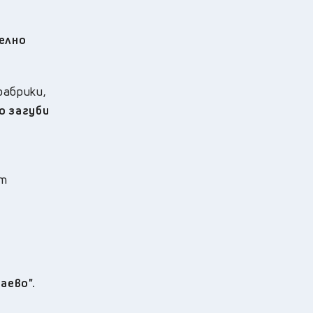
телно
фабрики,
о загуби
ят
аево".