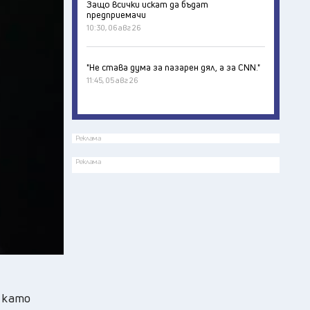
Защо всички искат да бъдат
предприемачи
10:30, 06 авг 26
"Не става дума за пазарен дял, а за CNN."
11:45, 05 авг 26
Реклама
Реклама
 като