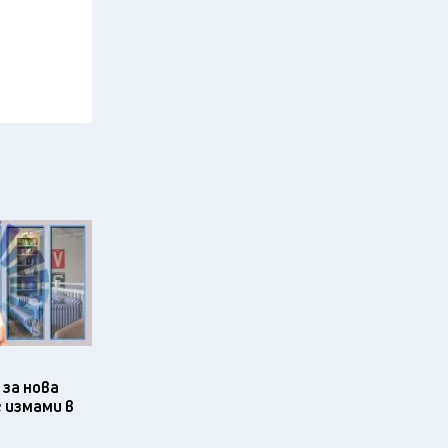
за нова
 измами в