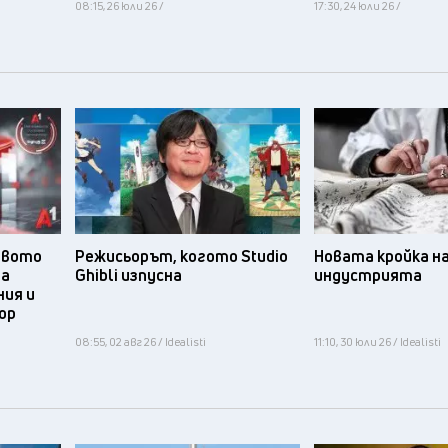
08:15, 26 юли 26 /
17:30, 24 юли 26 /
твото
Режисьорът, когото Studio
Новата кройка н
та
Ghibli изпусна
индустрията
ния и
ор
08:55, 02 авг 26 / Idealisti
11:10, 30 юли 26 / Idealisti