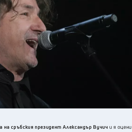
24
°C
Перник
,
30
°C
Плевен
,
32
°C
Пловдив
,
27
°C
Разград
,
28
°C
Русе
,
28
°C
Силистра
,
28
°C
Сливен
,
24
°C
Смолян
,
29
°C
София
,
31
°C
Стара Загора
,
28
°C
Търговище
,
30
°C
Хасково
,
27
°C
Шумен
,
29
°C
Ямбол
,
 на сръбския президент Александър Вучич
и я оцени