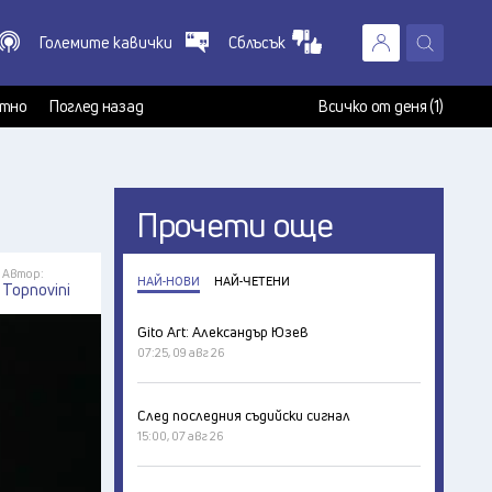
Големите кавички
Сблъсък
X
т
тно
Поглед назад
Всичко от деня (1)
Прочети още
Автор:
НАЙ-НОВИ
НАЙ-ЧЕТЕНИ
Topnovini
Gito Art: Александър Юзев
07:25, 09 авг 26
След последния съдийски сигнал
15:00, 07 авг 26