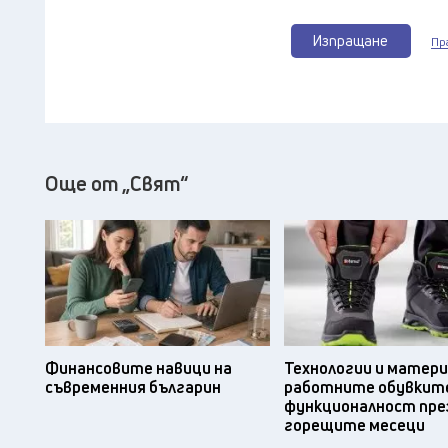
Изпращане
Пр
Още от „Свят“
Финансовите навици на
Технологии и матери
съвременния българин
работните обувките
функционалност пре
горещите месеци