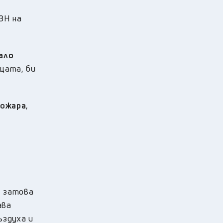
ЗН на
ало
ещата, би
пожара
,
, затова
ава
ъздуха и