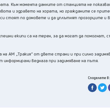
ората. Към момента данните от станцията не показв
вота и здравето на хората, но гражданите се прит
а си стоят по домовете и да уплътнят прозорците и
спешни екипи са на терен, за да могат да помогнат, 
 на АМ „Тракия“ от двете страни и при силно задимя
 информирани веднага при задимяване на пътя.
Споделете в: