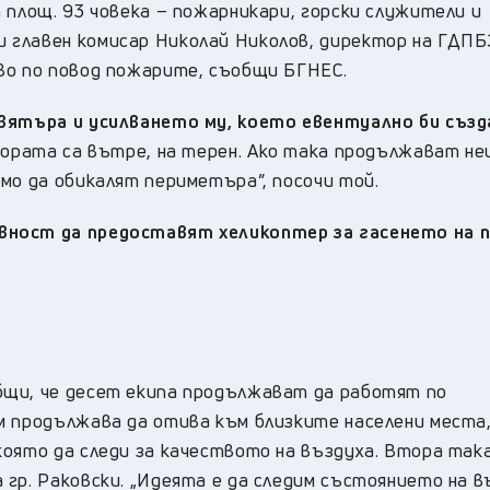
 площ. 93 човека – пожарникари, горски служители и
 главен комисар Николай Николов, директор на ГДПБ
во по повод пожарите, съобщи БГНЕС.
 вятъра и усилването му, което евентуално би създ
 хората са вътре, на терен. Ако така продължават н
мо да обикалят периметъра”, посочи той.
вност да предоставят хеликоптер за гасенето на 
бщи, че десет екипа продължават да работят по
м продължава да отива към близките населени места
която да следи за качеството на въздуха. Втора так
гр. Раковски. „Идеята е да следим състоянието на в