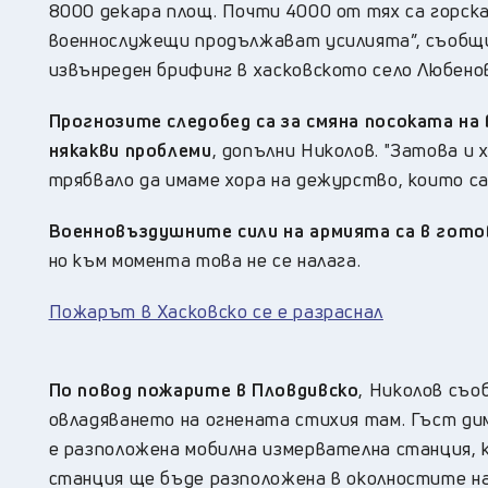
8000 декара площ. Почти 4000 от тях са горска
военнослужещи продължават усилията”, съобщи
извънреден брифинг в хасковското село Любено
Прогнозите следобед са за смяна посоката на
някакви проблеми
, допълни Николов. "Затова и
трябвало да имаме хора на дежурство, които са
Военновъздушните сили на армията са в гото
но към момента това не се налага.
Пожарът в Хасковско се е разраснал
По повод пожарите в Пловдивско
, Николов съо
овладяването на огнената стихия там. Гъст ди
е разположена мобилна измервателна станция, 
станция ще бъде разположена в околностите на 