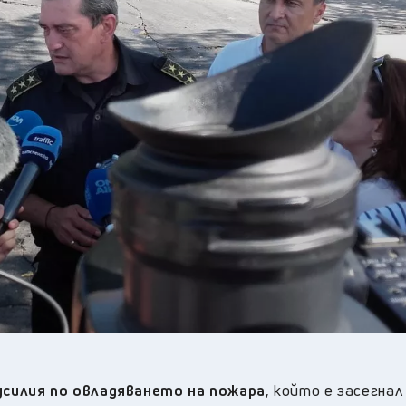
22
°C
Перник
,
26
°C
Плевен
,
27
°C
Пловдив
,
24
°C
Разград
,
28
°C
Русе
,
26
°C
Силистра
,
25
°C
Сливен
,
20
°C
Смолян
,
23
°C
София
,
23
°C
Стара Загора
,
26
°C
Търговище
,
22
°C
Хасково
,
26
°C
Шумен
,
26
°C
Ямбол
,
силия по овладяването на пожара
, който е засегна