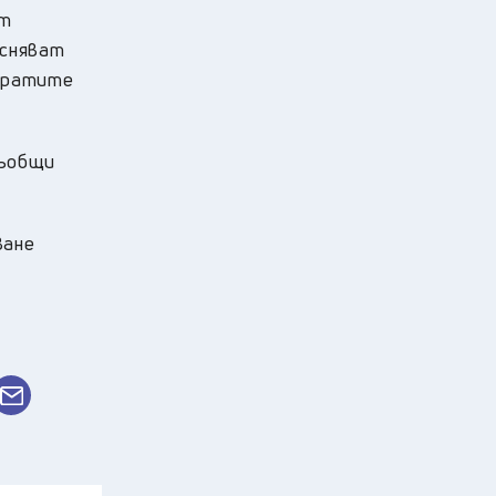
ат
есняват
 вратите
съобщи
ване