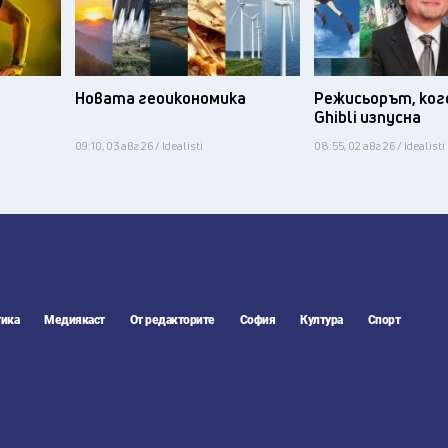
Новата геоикономика
Режисьорът, ког
Ghibli изпусна
09:10, 03 авг 26 / Idealisti
08:55, 02 авг 26 / Idealisti
ика
Медиякаст
От редакторите
София
Култура
Спорт