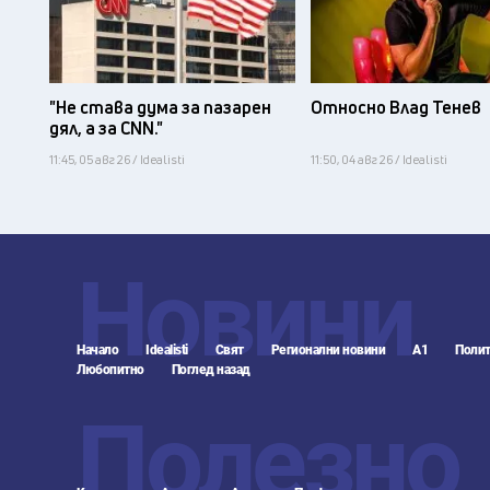
"Не става дума за пазарен
Относно Влад Тенев
дял, а за CNN."
11:45, 05 авг 26 / Idealisti
11:50, 04 авг 26 / Idealisti
Новини
Начало
Idealisti
Свят
Регионални новини
А1
Полит
Любопитно
Поглед назад
Полезно