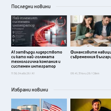
Последни новини
А1 затвърди лидерството
Финансовите навици
си като най-голямата
съвременния българ
технологична компания и
системен интегратор
11:56, 04 авг 26 / А1
08:41, 31 юли 26 / Свят
Избрани новини