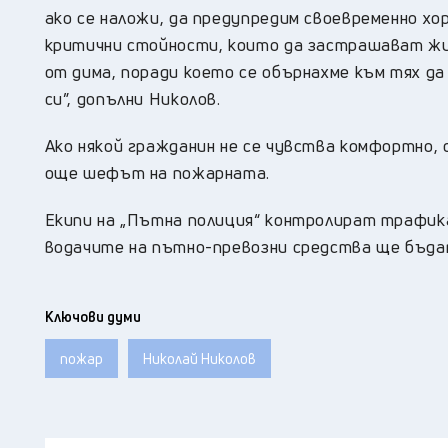
ако се наложи, да предупредим своевременно х
критични стойности, които да застрашават жи
от дима, поради което се обърнахме към тях д
си”, допълни Николов.
Ако някой гражданин не се чувства комфортно, 
още шефът на пожарната.
Екипи на „Пътна полиция“ контролират трафика
водачите на пътно-превозни средства ще бъдат
Ключови думи
пожар
Николай Николов