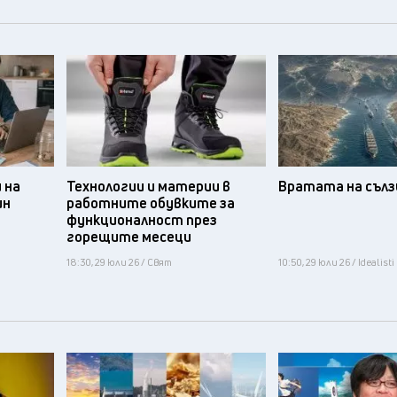
 на
Технологии и материи в
Вратата на съл
ин
работните обувките за
функционалност през
горещите месеци
18:30, 29 юли 26 / Свят
10:50, 29 юли 26 / Idealisti