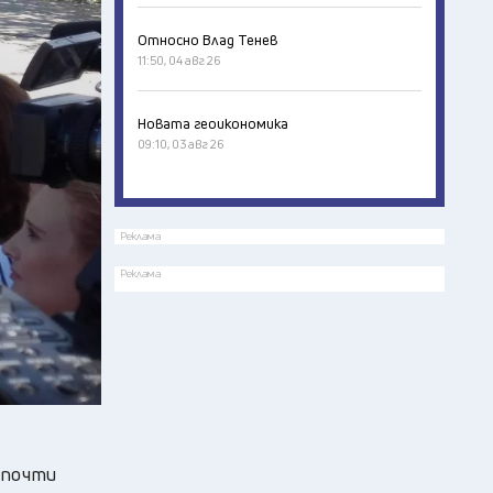
Относно Влад Тенев
11:50, 04 авг 26
Новата геоикономика
09:10, 03 авг 26
Реклама
Реклама
л почти