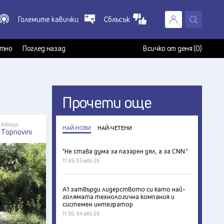
Големите кавички
Сблъсък
X
т
тно
Поглед назад
Всичко от деня (0)
Прочети още
Автор:
НАЙ-НОВИ
НАЙ-ЧЕТЕНИ
Topnovini
"Не става дума за пазарен дял, а за CNN."
11:45, 05 авг 26
А1 затвърди лидерството си като най-
голямата технологична компания и
системен интегратор
11:56, 04 авг 26