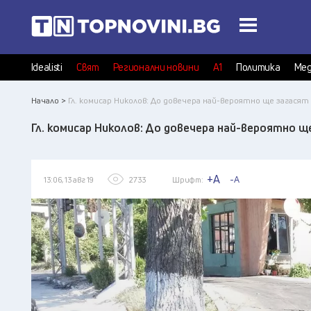
Idealisti
Свят
Регионални новини
А1
Политика
Мед
Начало >
Гл. комисар Николов: До довечера най-вероятно ще загасят 
Гл. комисар Николов: До довечера най-вероятно щ
+A
-A
13:06, 13 авг 19
2733
Шрифт: