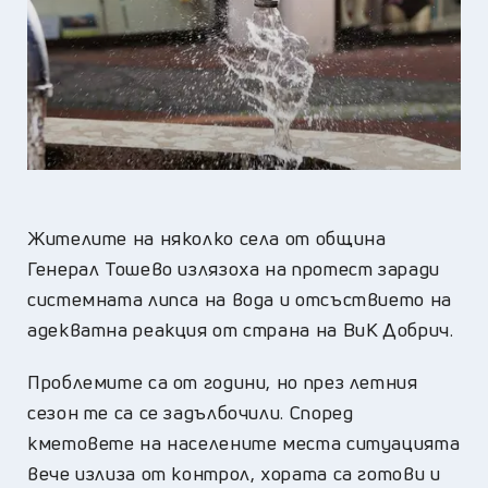
Жителите на няколко села от община
Генерал Тошево излязоха на протест заради
системната липса на вода и отсъствието на
адекватна реакция от страна на ВиК Добрич.
Проблемите са от години, но през летния
сезон те са се задълбочили. Според
кметовете на населените места ситуацията
вече излиза от контрол, хората са готови и