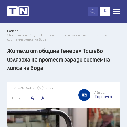
X
Начало >
Жители от община Генерал Тошево излязоха на протест заради
системна липса на вода
Жители от община Генерал Тошево
излязоха на протест заради системна
липса на вода
10:10, 30 юли 19
2604
Автор:
Topnovini
+A
-A
Шрифт: