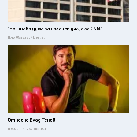
"Не става дума за пазарен дял, а за CNN."
11:45, 05 авг 26 / Idealisti
Относно Влад Тенев
11:50, 04 авг 26 / Idealisti