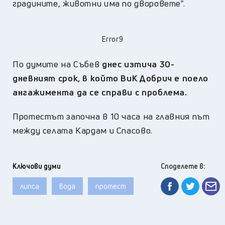
градините, животни има по дворовете".
Error9
По думите на Събев
днес изтича 30-
дневният срок, в който ВиК Добрич е поело
ангажимента да се справи с проблема.
Протестът започна в 10 часа на главния път
между селата Кардам и Спасово.
Ключови думи
Споделете в:
липса
вода
протест