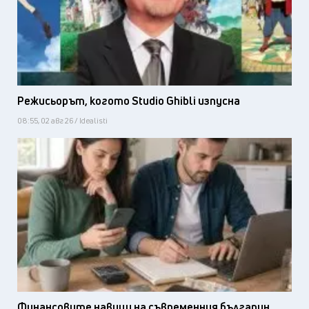
Режисьорът, когото Studio Ghibli изпусна
08:55, 02 авг 26 / Idealisti
Финансовите навици на съвременния българин