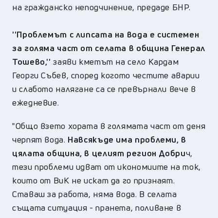
на гражданско неподчинение, предаде БНР.
''Проблемът с липсата на вода е системен
за голяма част от селата в община Генерал
Тошево,''
заяви кметът на село Кардам
Георги Събев, според когото честите аварии
и слабото налягане са се превърнали вече в
ежедневие.
"Общо взето хората в голямата част от деня
черпят вода.
Навсякъде има проблеми, в
цялата община, в целият регион Добри
ч,
тези проблеми идват от икономиите на ток,
които от ВиК не искат да го признаят.
Ставаш за работа, няма вода. В селата
същата ситуация - пранета, поливане в