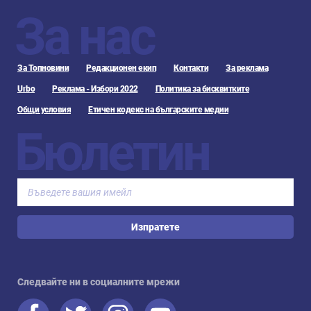
За нас
За Топновини
Редакционен екип
Контакти
За реклама
Urbo
Реклама - Избори 2022
Политика за бисквитките
Общи условия
Етичен кодекс на българските медии
Бюлетин
Изпратете
Следвайте ни в социалните мрежи