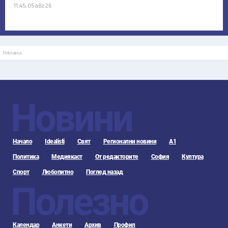
11:45, 05 авг 26
Реклама
Новини
Начало
Idealisti
Свят
Регионални новини
А1
Политика
Медиякаст
От редакторите
София
Култура
Спорт
Любопитно
Поглед назад
Полезно
Календар
Анкети
Архив
Профил