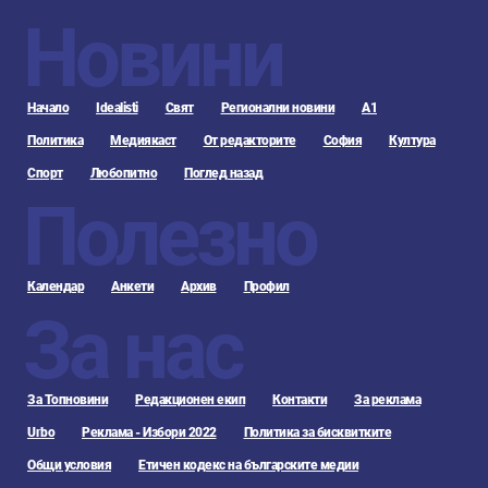
Новини
Начало
Idealisti
Свят
Регионални новини
А1
Политика
Медиякаст
От редакторите
София
Култура
Спорт
Любопитно
Поглед назад
Полезно
Календар
Анкети
Архив
Профил
За нас
За Топновини
Редакционен екип
Контакти
За реклама
Urbo
Реклама - Избори 2022
Политика за бисквитките
Общи условия
Етичен кодекс на българските медии