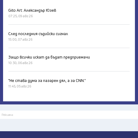
Gito Art: Александър Юзев
07:25, 09 авг 26
След последния съдийски сигнал
15:00, 07 авг 26
Защо всички искат да бъдат предприемачи
10:30, 06 авг 26
"Не става дума за пазарен дял, а за CNN."
11:45, 05 авг 26
Реклама