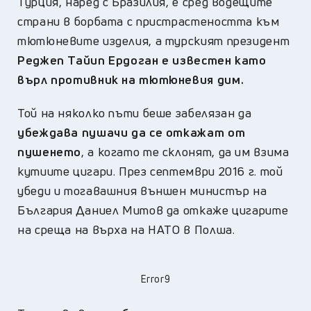
Турция, наред с Бразилия, е сред водещите
страни в борбата с пристрастеността към
тютюневите изделия, а турският президент
Реджеп Тайип Ердоган е известен като
върл противник на тютюневия дим.
Той на няколко пъти беше забелязан да
убеждава пушачи да се откажат от
пушенето
, а когато те склонят, да им взима
кутиите цигари. През септември 2016 г. той
убеди и тогавашния външен министър на
България Даниел Митов да откаже цигарите
на среща на върха на НАТО в Полша.
Error9