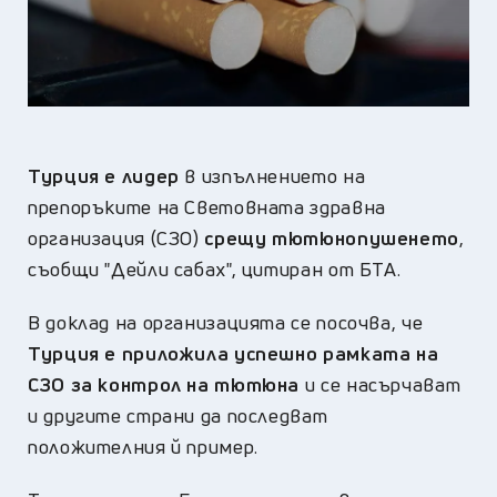
Турция е лидер
в изпълнението на
препоръките на Световната здравна
организация (СЗО)
срещу тютюнопушенето
,
съобщи "Дейли сабах", цитиран от БТА.
В доклад на организацията се посочва, че
Турция е приложила успешно рамката на
СЗО за контрол на тютюна
и се насърчават
и другите страни да последват
положителния й пример.