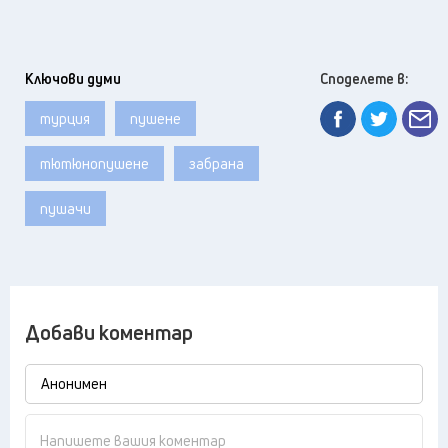
Ключови думи
Споделете в:
турция
пушене
тютюнопушене
забрана
пушачи
Добави коментар