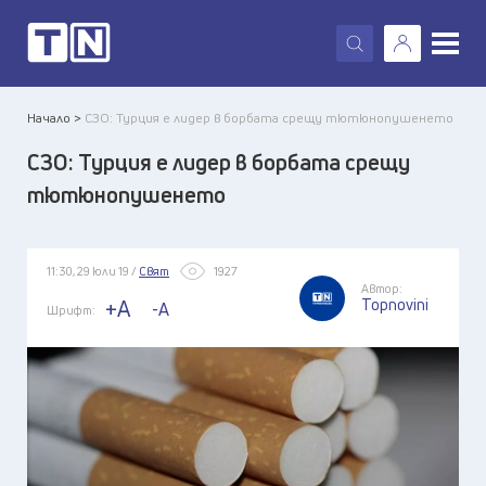
X
Начало >
СЗО: Турция е лидер в борбата срещу тютюнопушенето
СЗО: Турция е лидер в борбата срещу
тютюнопушенето
11:30, 29 юли 19 /
Свят
1927
Автор:
Topnovini
+A
-A
Шрифт: