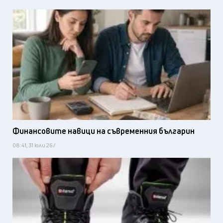
Финансовите навици на съвременния българин
08:41, 31 юли 26 /