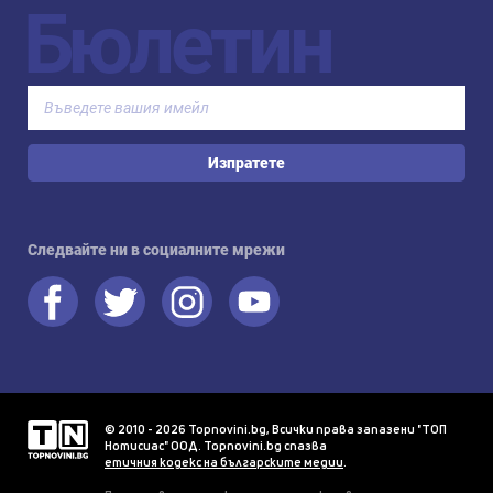
Бюлетин
Изпратете
Следвайте ни в социалните мрежи
© 2010 - 2026 Topnovini.bg, Всички права запазени "ТОП
Нотисиас" ООД. Topnovini.bg спазва
етичния кодекс на българските медии
.