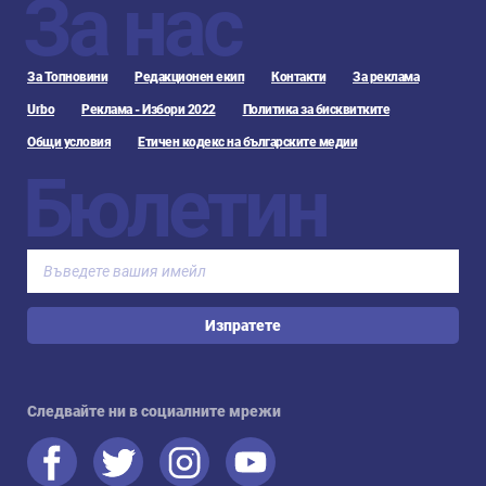
За нас
За Топновини
Редакционен екип
Контакти
За реклама
Urbo
Реклама - Избори 2022
Политика за бисквитките
Общи условия
Етичен кодекс на българските медии
Бюлетин
Изпратете
Следвайте ни в социалните мрежи