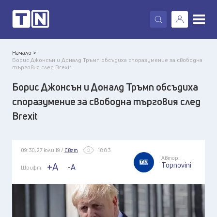
X
Начало >
Борис Джонсън и Доналд Тръмп обсъдиха споразумение за свободна
търговия след Brexit
Борис Джонсън и Доналд Тръмп обсъдиха
споразумение за свободна търговия след
Brexit
09:30, 27 юли 19 /
Свят
1883
Автор:
Topnovini
+A
-A
Шрифт: