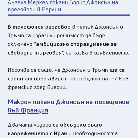
Ангела Меркел покани Борис Джонсън на
преговори в Берлин
В телефонен разговор
в петък Джонсън и
Тръмп са изразили решимост да бъде
сключено
"амбициозно споразумение за
свободна търговия",
се казва в изявлението.
Посочва се също, че Джонсън и Тръмп
ще се
срещнат през авгус
т на срещата на Г-7 във
френския град Биариц.
Макрон покани Джонсън на посещение
във Франция
Двамата лидери
са обсъдили също
напрежението с Иран
и необходимостта