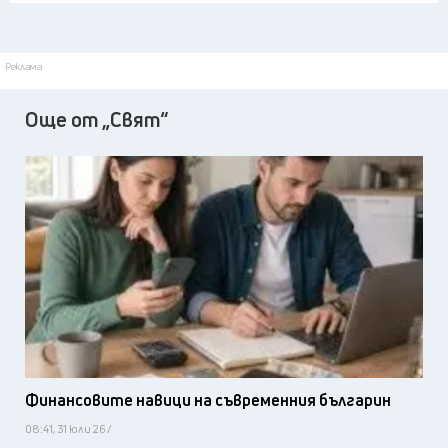
Реклама
Още от „Свят“
Финансовите навици на съвременния българин
08:41, 31 юли 26 /