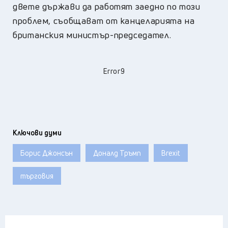
двете държави да работят заедно по този
проблем, съобщават от канцеларията на
британския министър-председател.
Error9
Ключови думи
Борис Джонсън
Доналд Тръмп
Brexit
търговия