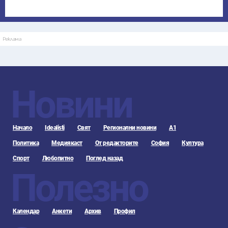
Реклама
Новини
Начало
Idealisti
Свят
Регионални новини
А1
Политика
Медиякаст
От редакторите
София
Култура
Спорт
Любопитно
Поглед назад
Полезно
Календар
Анкети
Архив
Профил