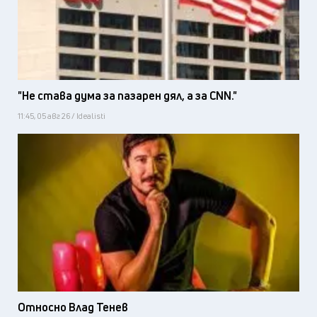
"Не става дума за пазарен дял, а за CNN."
11:45, 05 авг 26 / Idealisti
Относно Влад Тенев