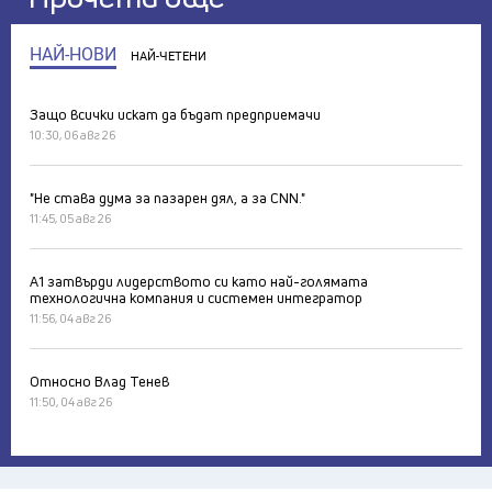
НАЙ-НОВИ
НАЙ-ЧЕТЕНИ
Защо всички искат да бъдат предприемачи
10:30, 06 авг 26
"Не става дума за пазарен дял, а за CNN."
11:45, 05 авг 26
А1 затвърди лидерството си като най-голямата
технологична компания и системен интегратор
11:56, 04 авг 26
Относно Влад Тенев
11:50, 04 авг 26