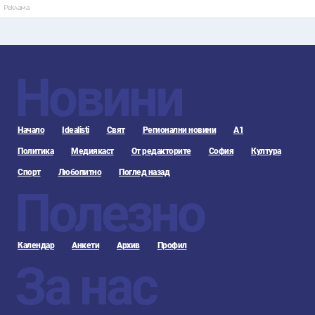
Реклама
Новини
Начало
Idealisti
Свят
Регионални новини
А1
Политика
Медиякаст
От редакторите
София
Култура
Спорт
Любопитно
Поглед назад
Полезно
Календар
Анкети
Архив
Профил
За нас