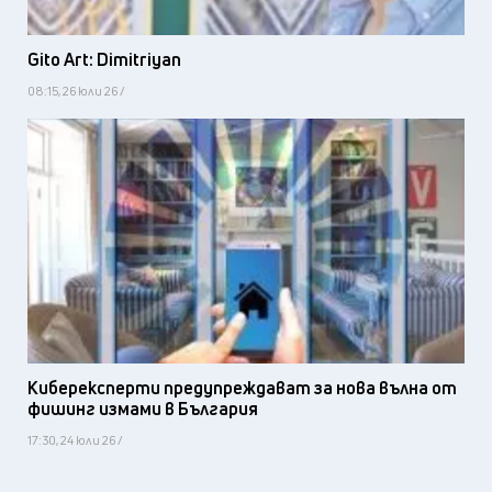
Gito Art: Dimitriyan
08:15, 26 юли 26 /
Киберексперти предупреждават за нова вълна от
фишинг измами в България
17:30, 24 юли 26 /