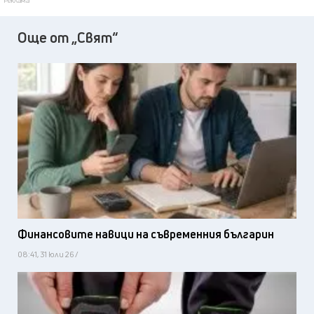
Реклама
Още от „Свят“
Финансовите навици на съвременния българин
08:41, 31 юли 26 /