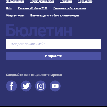
За Топновини
Редакционен екип
Контакти
За реклама
Urbo
Реклама - Избори 2022
Политика за бисквитките
Общи условия
Етичен кодекс на българските медии
Бюлетин
Изпратете
Следвайте ни в социалните мрежи