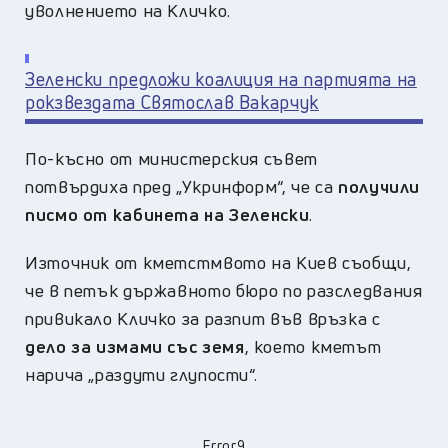
уволнението на Кличко.
Зеленски предложи коалиция на партията на
рокзвездата Святослав Вакарчук
По-късно от министерския съвет
потвърдиха пред „Укринформ“, че са
получили
писмо от кабинета на Зеленски
.
Източник от кметстмвото на Киев съобщи,
че в петък държавното бюро по разследвания
привикало Кличко за разпит във връзка с
дело за измами със земя
, което кметът
нарича „раздути глупости“.
Error9