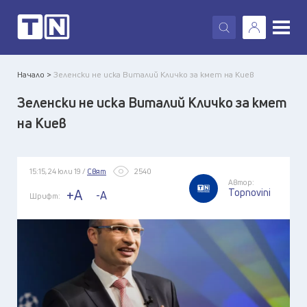
X
Начало >
Зеленски не иска Виталий Кличко за кмет на Киев
Зеленски не иска Виталий Кличко за кмет
на Киев
15:15, 24 юли 19 /
Свят
2540
Автор:
Topnovini
+A
-A
Шрифт: