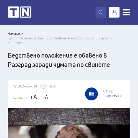
X
Начало >
Бедствено положение е обявено в Разград заради чумата по
свинете
Бедствено положение е обявено в
Разград заради чумата по свинете
12:59, 24 юли 19
1967
Автор:
Topnovini
+A
-A
Шрифт: