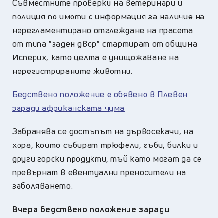
Съвместните проверки на ветеринари и
полиция по имоти с информация за наличие на
нерегламентирано отглеждане на прасета
от типа "заден двор" стартират от община
Исперих, като целта е унищожаване на
нерегистрираните животни.
Бедствено положение е обявено в Плевен
заради африканската чума
Забранява се достъпът на дървосекачи, на
хора, които събират трюфели, гъби, билки и
други горски продукти, тъй като могат да се
превърнат в евентуални преносители на
заболяването.
Вчера бедствено положение заради