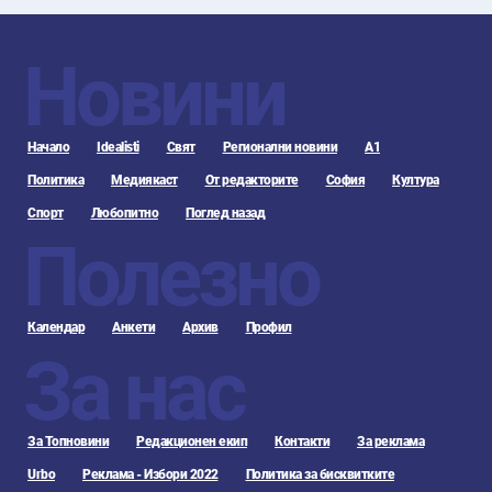
Новини
Начало
Idealisti
Свят
Регионални новини
А1
Политика
Медиякаст
От редакторите
София
Култура
Спорт
Любопитно
Поглед назад
Полезно
Календар
Анкети
Архив
Профил
За нас
За Топновини
Редакционен екип
Контакти
За реклама
Urbo
Реклама - Избори 2022
Политика за бисквитките