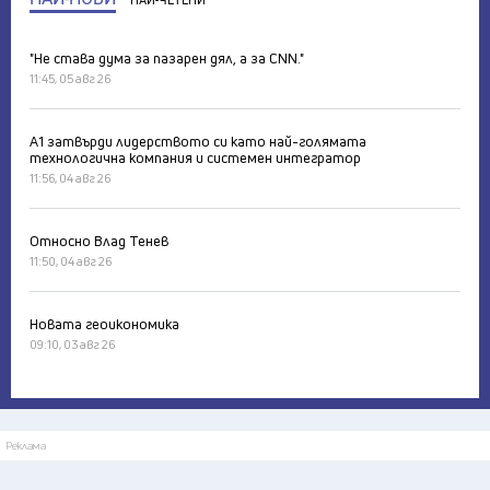
НАЙ-ЧЕТЕНИ
"Не става дума за пазарен дял, а за CNN."
11:45, 05 авг 26
А1 затвърди лидерството си като най-голямата
технологична компания и системен интегратор
11:56, 04 авг 26
Относно Влад Тенев
11:50, 04 авг 26
Новата геоикономика
09:10, 03 авг 26
Реклама