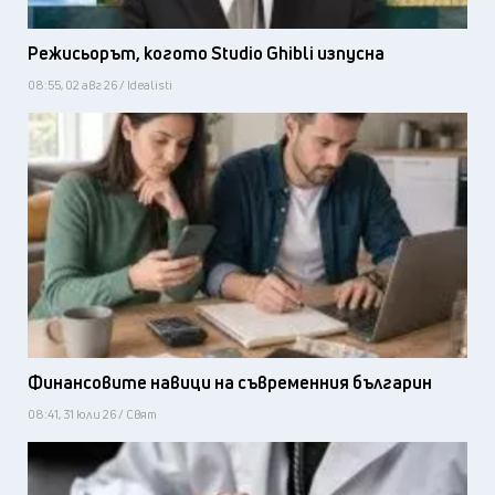
Режисьорът, когото Studio Ghibli изпусна
08:55, 02 авг 26 / Idealisti
Финансовите навици на съвременния българин
08:41, 31 юли 26 / Свят