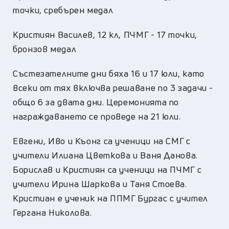
точки, сребърен медал
Кристиян Василев, 12 кл, ПЧМГ - 17 точки,
бронзов медал
Състезателните дни бяха 16 и 17 юли, като
всеки от тях включва решаване по 3 задачи -
общо 6 за двата дни. Церемонията по
награждаването се проведе на 21 юли.
Евгени, Иво и Къонг са ученици на СМГ с
учители Илиана Цветкова и Ваня Данова.
Борислав и Кристиян са ученици на ПЧМГ с
учители Ирина Шаркова и Таня Стоева.
Кристиан е ученик на ППМГ Бургас с учител
Гергана Николова.