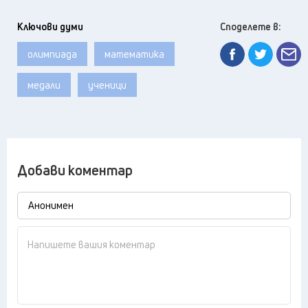
Ключови думи
Споделете в:
олимпиада
математика
медали
ученици
Добави коментар