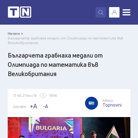
X
Начало >
Българчета грабнаха медали от Олимпиада по математика във
Великобритания
Българчета грабнаха медали от
Олимпиада по математика във
Великобритания
17:40, 21 юли 19
1854
Автор:
Topnovini
+A
-A
Шрифт: