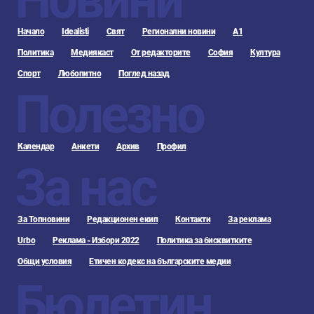
Начало
Idealisti
Свят
Регионални новини
А1
Политика
Медиякаст
От редакторите
София
Култура
Спорт
Любопитно
Поглед назад
Полезно
Календар
Анкети
Архив
Профил
За нас
За Топновини
Редакционен екип
Контакти
За реклама
Urbo
Реклама - Избори 2022
Политика за бисквитките
Общи условия
Етичен кодекс на българските медии
Бюлетин