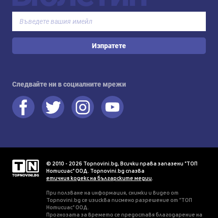
Изпратете
Следвайте ни в социалните мрежи
© 2010 - 2026 Topnovini.bg, Всички права запазени "ТОП
Нотисиас" ООД. Topnovini.bg спазва
етичния кодекс на българските медии
.
При ползване на информация, снимки и видео от
Topnovini.bg се изисква писмено разрешение от "ТОП
Нотисиас" ООД.
Прогнозата за времето се предоставя благодарение на