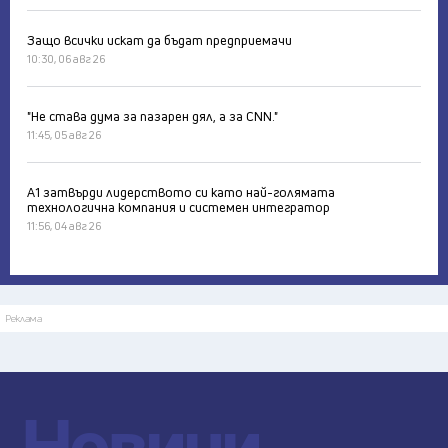
Защо всички искат да бъдат предприемачи
10:30, 06 авг 26
"Не става дума за пазарен дял, а за CNN."
11:45, 05 авг 26
А1 затвърди лидерството си като най-голямата
технологична компания и системен интегратор
11:56, 04 авг 26
Реклама
Новини