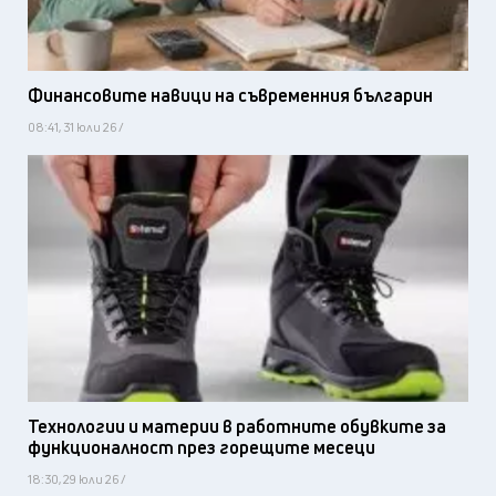
Финансовите навици на съвременния българин
08:41, 31 юли 26 /
Технологии и материи в работните обувките за
функционалност през горещите месеци
18:30, 29 юли 26 /