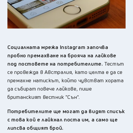
Социалната мрежа Instagram започва
пробно премахване на брояча на лайкове
под постовете на потребителите.
Тестът
се провежда в Австралия, като целта е да се
премахне натискът, който чувстват хората
да събират повече лайкове, пише
британският вестник "Сън".
Потребителите ще могат да видят списък
с това кой е лайкнал поста им, а само ще
липсва общият брой.