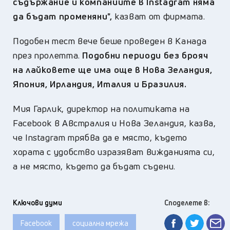
съдържание и компаниите в Instagram няма
да бъдат променяни",
казват от фирмата.
Подобен тест вече беше проведен в Канада
през пролетта.
Подобни периоди без брояч
на лайковете ще има още в Нова Зеландия,
Япония, Ирландия, Италия и Бразилия.
Мия Гарлик, директор на политиката на
Facebook в Австралия и Нова Зеландия, казва,
че Instagram трябва да е място, където
хората с удобство изразяват вижданията си,
а не място, където да бъдат съдени.
Ключови думи
Споделете в:
Facebook
социална мрежа