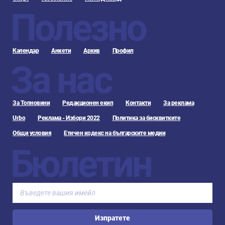
Полезно
Календар
Анкети
Архив
Профил
За нас
За Топновини
Редакционен екип
Контакти
За реклама
Urbo
Реклама - Избори 2022
Политика за бисквитките
Общи условия
Етичен кодекс на българските медии
Бюлетин
Изпратете