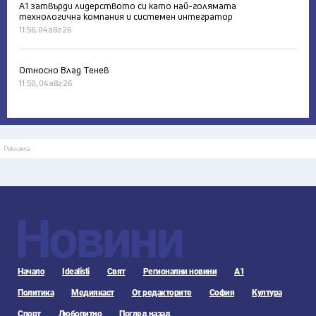
А1 затвърди лидерството си като най-голямата
технологична компания и системен интегратор
11:56, 04 авг 26
Относно Влад Тенев
11:50, 04 авг 26
Реклама
Новини
Начало
Idealisti
Свят
Регионални новини
А1
Политика
Медиякаст
От редакторите
София
Култура
Спорт
Любопитно
Поглед назад