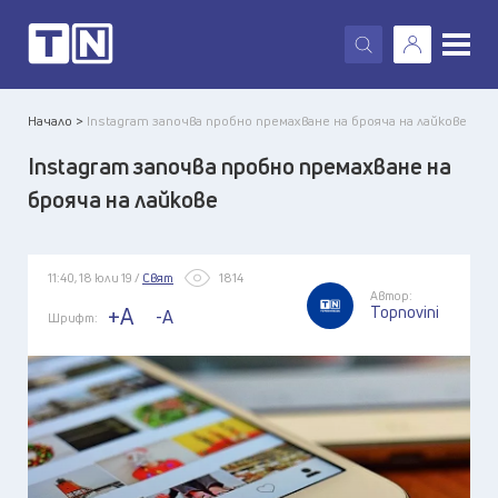
X
Начало >
Instagram започва пробно премахване на брояча на лайкове
Instagram започва пробно премахване на
брояча на лайкове
11:40, 18 юли 19 /
Свят
1814
Автор:
Topnovini
+A
-A
Шрифт: