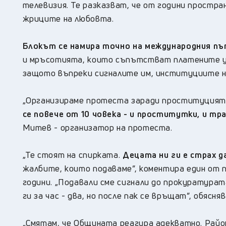
телевизия. Те разказват, че от години простр
жриците на любовта.
Блокът се намира точно на международния пъ
и мръсотията, които съпътстват платените усл
защото въпреки сигналите им, институциите не
„Организираме протеста заради проституцията,
се повече от 10 човека - и проститутки, и т
Митев - организатор на протеста.
„Те стоят на спирката.
Децата ни ги е страх д
жалбите, които подаваме”, коментира един от
години. „Подавали сме сигнали до прокуратура
ги за час - два, но после пак се връщат”, обясня
„Смятам, че Общината реагира адекватно. Район