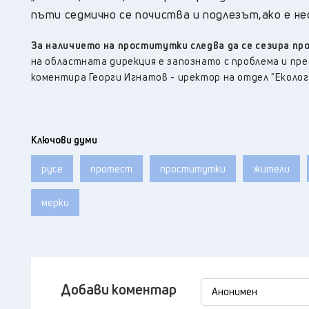
пъти седмично се почиства и подлезът,ако е не
За наличието на проститутки следва да се сезира пр
на областната дирекция е запознато с проблема и пре
коментира Георги Игнатов - иректор на отдел "Еколог
Ключови думи
русе
протест
проститутки
жители
мерки
Добави коментар