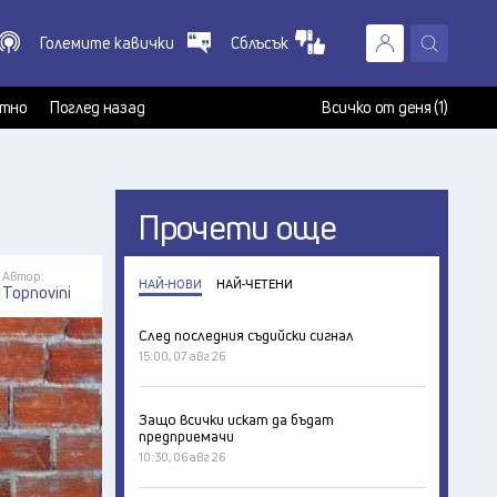
Големите кавички
Сблъсък
X
т
тно
Поглед назад
Всичко от деня (1)
Прочети още
Автор:
НАЙ-НОВИ
НАЙ-ЧЕТЕНИ
Topnovini
След последния съдийски сигнал
15:00, 07 авг 26
Защо всички искат да бъдат
предприемачи
10:30, 06 авг 26