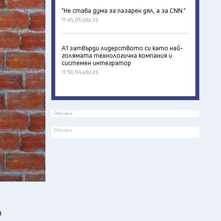
"Не става дума за пазарен дял, а за CNN."
11:45, 05 авг 26
А1 затвърди лидерството си като най-
голямата технологична компания и
системен интегратор
11:56, 04 авг 26
Реклама
Реклама
а