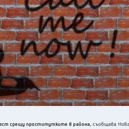
26
°C
Перник
,
31
°C
Плевен
,
28
°C
Пловдив
,
25
°C
Разград
,
27
°C
Русе
,
29
°C
Силистра
,
25
°C
Сливен
,
21
°C
Смолян
,
28
°C
София
,
29
°C
Стара Загора
,
26
°C
Търговище
,
30
°C
Хасково
,
26
°C
Шумен
,
26
°C
Ямбол
,
ест срещу проститутките в района,
съобщавa Нов