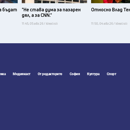
а бъдат
"Не става дума за пазарен
Относно Влад Те
дял, а за CNN."
11:45, 05 авг 26 / Idealisti
11:50, 04 авг 26 / Idealisti
ика
Медиякаст
От редакторите
София
Култура
Спорт