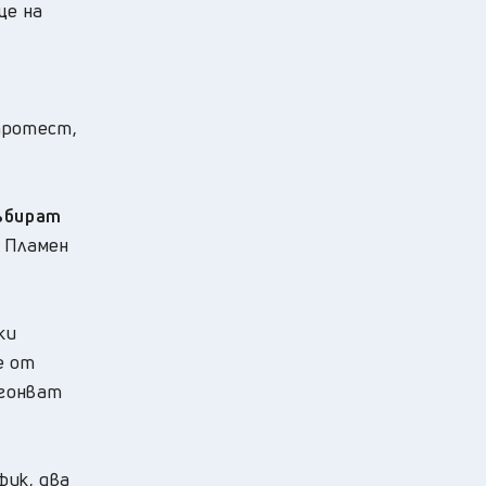
ще на
протест,
ъбират
а Пламен
ки
е от
згонват
фик, два