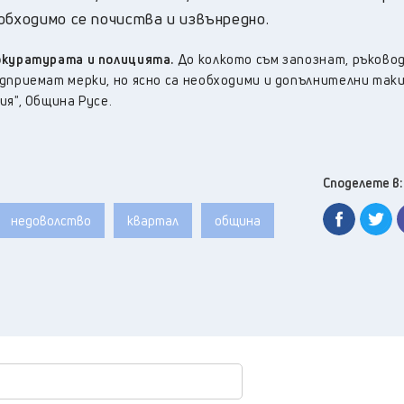
обходимо се почиства и извънредно.
окуратурата и полицията.
До колкото съм запознат, ръков
дприемат мерки, но ясно са необходими и допълнителни таки
ия", Община Русе.
Споделете в:
недоволство
квартал
община