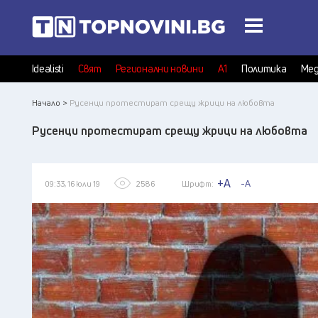
Idealisti
Свят
Регионални новини
А1
Политика
Мед
Начало >
Русенци протестират срещу жрици на любовта
Русенци протестират срещу жрици на любовта
+A
-A
09:33, 16 юли 19
2586
Шрифт: