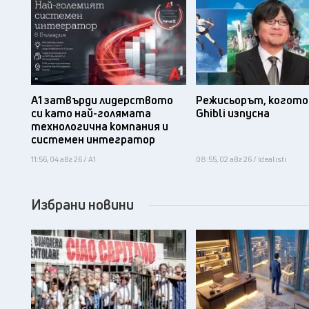
А1 затвърди лидерството
Режисьорът, когото 
си като най-голямата
Ghibli изпусна
технологична компания и
системен интегратор
11:56, 04 авг 26 / А1
08:55, 02 авг 26 / Idealisti
Избрани новини