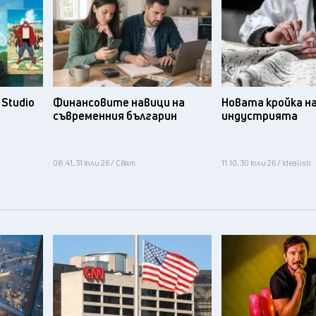
Studio
Финансовите навици на
Новата кройка н
съвременния българин
индустрията
08:41, 31 юли 26 / Свят
11:10, 30 юли 26 / Idealisti