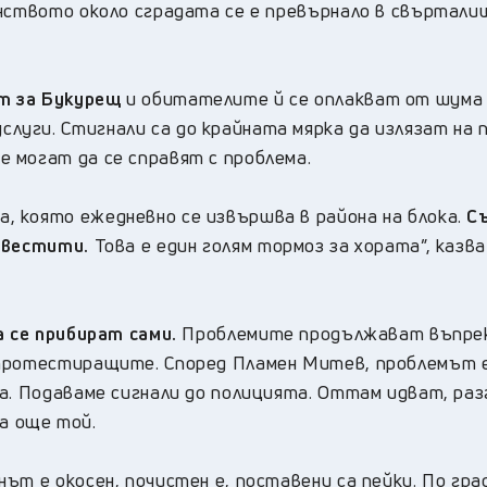
анството около сградата се е превърнало в свъртали
т за Букурещ
и обитателите й се оплакват от шума
уги. Стигнали са до крайната мярка да излязат на 
 могат да се справят с проблема.
 която ежедневно се извършва в района на блока.
С
равестити.
Това е един голям тормоз за хората”, казв
а се прибират сами.
Проблемите продължават въпре
 протестиращите. Според Пламен Митев, проблемът 
та. Подаваме сигнали до полицията. Оттам идват, ра
ва още той.
ът е окосен, почистен е, поставени са пейки. По гра