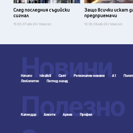
След последния съдийски
Защо всички искат д
сигнал
предприемачи
15:00, 07 авг 26 / Idealisti
10:30, 06 авг 26 / Idealisti
Новини
Начало
Idealisti
Свят
Регионални новини
А1
Полит
Любопитно
Поглед назад
Полезно
Календар
Анкети
Архив
Профил