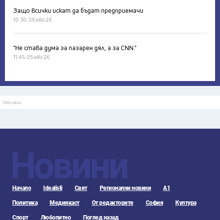
Защо всички искат да бъдат предприемачи
10:30, 06 авг 26
"Не става дума за пазарен дял, а за CNN."
11:45, 05 авг 26
Реклама
Новини
Начало
Idealisti
Свят
Регионални новини
А1
Политика
Медиякаст
От редакторите
София
Култура
Спорт
Любопитно
Поглед назад