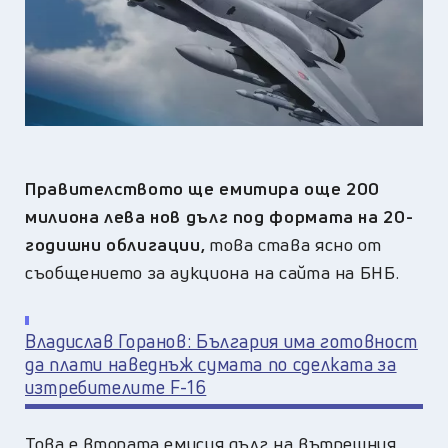
Правителството ще емитира още 200
милиона лева нов дълг под формата на 20-
годишни облигации,
това става ясно от
съобщението за аукциона на сайта на БНБ.
Владислав Горанов: България има готовност
да плати наведнъж сумата по сделката за
изтребителите F-16
Това е втората емисия дълг на вътрешния