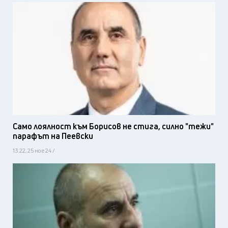
Само лоялност към Борисов не стига, силно "тежи"
парафът на Пеевски
13:22, 25 ное 24 /