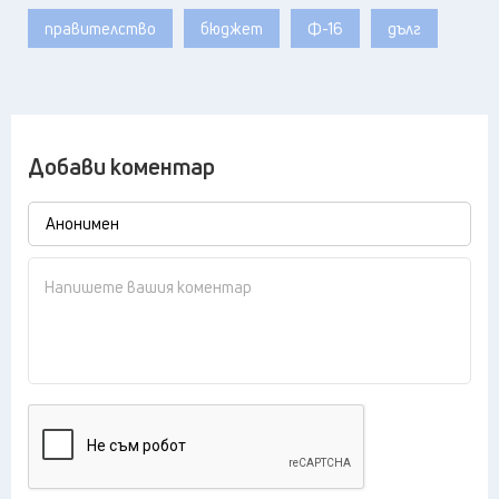
правителство
бюджет
Ф-16
дълг
Добави коментар