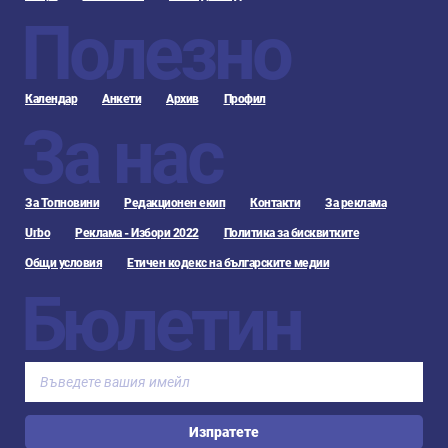
Полезно
Календар
Анкети
Архив
Профил
За нас
За Топновини
Редакционен екип
Контакти
За реклама
Urbo
Реклама - Избори 2022
Политика за бисквитките
Общи условия
Етичен кодекс на българските медии
Бюлетин
Изпратете