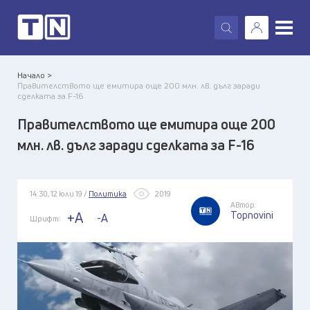
X
Начало >
Правителството ще емитира още 200 млн. лв. дълг заради
сделката за F-16
Правителството ще емитира още 200
млн. лв. дълг заради сделката за F-16
14:30, 12 юли 19 /
Политика
2019
Автор:
Topnovini
+A
-A
Шрифт: