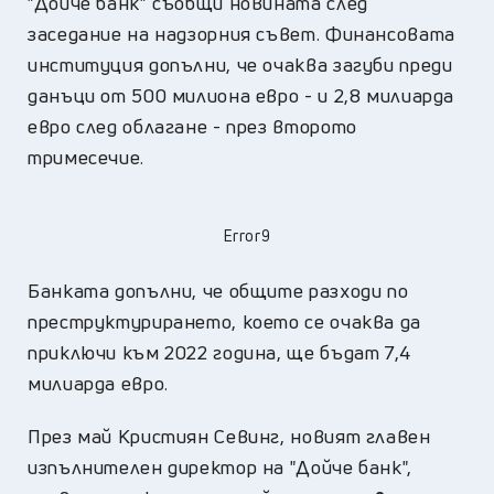
"Дойче банк" съобщи новината след
заседание на надзорния съвет. Финансовата
институция допълни, че очаква загуби преди
данъци от 500 милиона евро - и 2,8 милиарда
евро след облагане - през второто
тримесечие.
Error9
Банката допълни, че общите разходи по
преструктурирането, което се очаква да
приключи към 2022 година, ще бъдат 7,4
милиарда евро.
През май Кристиян Севинг, новият главен
изпълнителен директор на "Дойче банк",