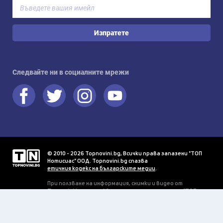
Изпратете
Следвайте ни в социалните мрежи
© 2010 - 2026 Topnovini.bg, Всички права запазени "ТОП
Нотисиас" ООД. Topnovini.bg спазва
етичния кодекс на българските медии
.
При ползване на информация, снимки и видео от
Topnovini.bg се изисква писмено разрешение от "ТОП
Нотисиас" ООД.
Прогнозата за времето се предоставя благодарение на
OpenWeatherMap
.