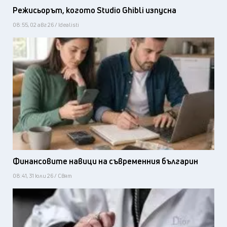
Режисьорът, когото Studio Ghibli изпусна
08:55, 02 авг 26 / Idealisti
Финансовите навици на съвременния българин
08:41, 31 юли 26 / Свят