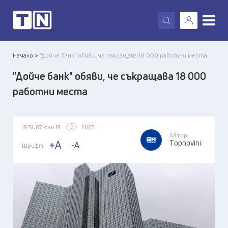
X
Начало >
"Дойче банк" обяви, че съкращава 18 000 работни места
"Дойче банк" обяви, че съкращава 18 000
работни места
19:51, 07 юли 19
2023
Автор:
Topnovini
+A
-A
Шрифт: