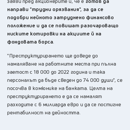
заяви пред акционерите й, че е
готов да
направи "трудни орязвания", за да се
подобри нейното затруднено финансово
положение и да се повишат разочароващо
ниските котировки на акциите й на
фондовата борса
.
"Преструктурирането ще доведе до
намаляване на работните места при пълна
заетост с 18 000 до 2022 година и така
персоналът да бъде сведен до 74 000 души", се
посочва в комюнике на банката. Целта на
преструктурирането е да се намалят
разходите с 6 милиарда евро и да се постигне
рентабилност на дейността.