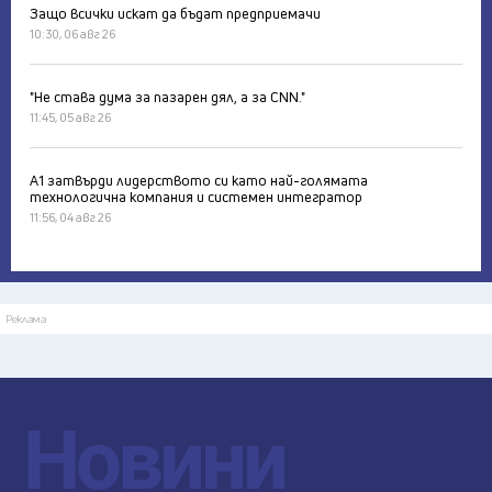
Защо всички искат да бъдат предприемачи
10:30, 06 авг 26
"Не става дума за пазарен дял, а за CNN."
11:45, 05 авг 26
А1 затвърди лидерството си като най-голямата
технологична компания и системен интегратор
11:56, 04 авг 26
Реклама
Новини