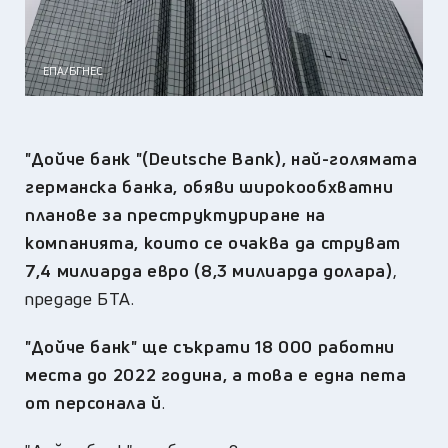
ЕПА/БГНЕС
"Дойче банк "(Deutsche Bank), най-голямата
германска банка, обяви широкообхватни
планове за преструктуриране на
компанията, които се очаква да струват
7,4 милиарда евро (8,3 милиарда долара)
,
предаде БТА.
"Дойче банк" ще съкрати 18 000 работни
места до 2022 година, а това е една пета
от персонала й
.