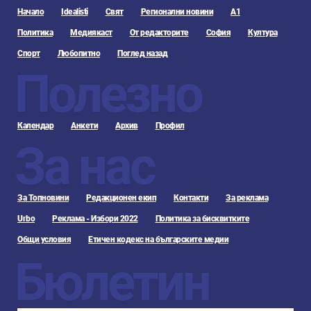
Начало
Idealisti
Свят
Регионални новини
А1
Политика
Медиякаст
От редакторите
София
Култура
Спорт
Любопитно
Поглед назад
Полезно
Календар
Анкети
Архив
Профил
За нас
За Топновини
Редакционен екип
Контакти
За реклама
Urbo
Реклама - Избори 2022
Политика за бисквитките
Общи условия
Етичен кодекс на българските медии
Бюлетин