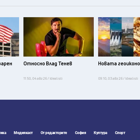
зарен
Относно Влад Тенев
Новата геоикон
11:50, 04 авг 26 / Idealisti
09:10, 03 авг 26 / Idealisti
ика
Медиякаст
От редакторите
София
Култура
Спорт