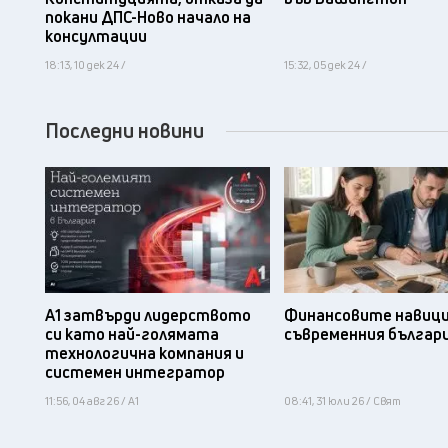
покани ДПС-Ново начало на
консултации
18:13, 10 дек 24 /
15:32, 05 дек 24 /
Последни новини
А1 затвърди лидерството
Финансовите навици
си като най-голямата
съвременния българ
технологична компания и
системен интегратор
11:56, 04 авг 26 / А1
08:41, 31 юли 26 / Свят