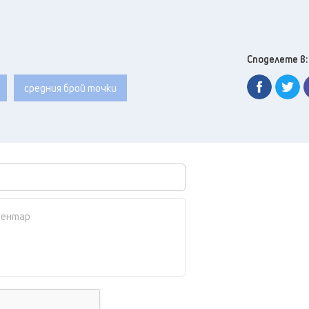
Споделете в:
средния брой точки