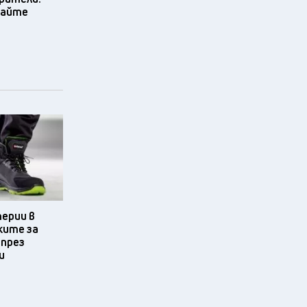
вайте
терии в
ките за
 през
и