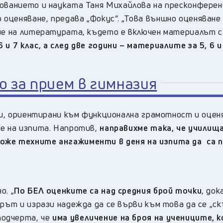
ованието и науката Таня Михайлова на пресконферен
ценяване, предава „Фокус“. „Това външно оценяване 
ние на литературата, където е включен материалът с
и 7 клас, а след две години – материалите за 5, 6 и
 за прием в гимназия
ачи, ориентирани към функционална грамотност и оцен
ме на изпита. Напротив,
направихме така, че училищ
оже техните ангажименти в деня на изпита да са п
о. „
По БЕЛ оценките са над средния брой точки
, док
ърът и изрази надежда да се върви към това да се „с
подчерта, че
има увеличение на броя на учениците, 