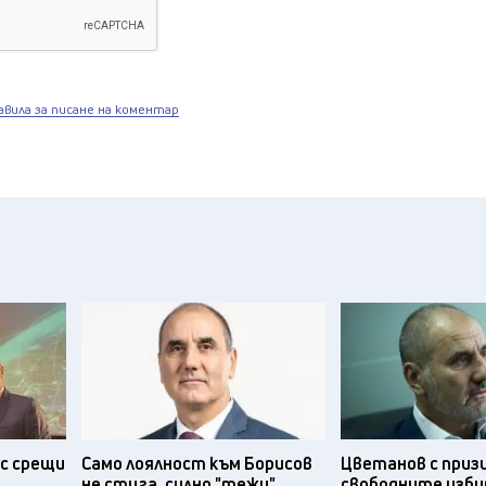
авила за писане на коментар
с срещи
Само лоялност към Борисов
Цветанов с приз
не стига, силно "тежи"
свободните изби