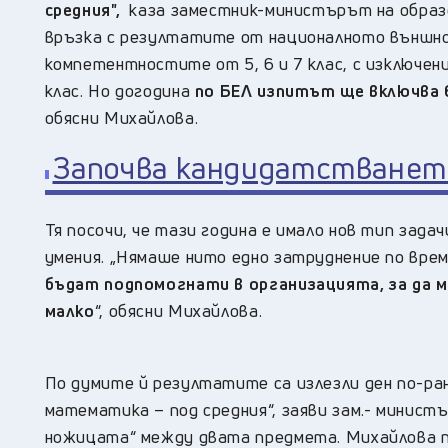
средния",
каза заместник-министърът на образ
връзка с резултатите от националното външно о
компетентностите от 5, 6 и 7 клас, с изключе
клас. Но догодина
по БЕЛ изпитът ще включва 6 
обясни Михайлова.
Започва кандидатстването
Тя посочи, че тази година е имало нов тип зад
умения. „Нямаше нито едно затруднение по вре
бъдат подпомогнати в организацията, за да м
малко
“, обясни Михайлова.
По думите й резултатите са излезли ден по-ран
математика – под средния“, заяви зам.- минист
ножицата“ между двата предмета. Михайлова 