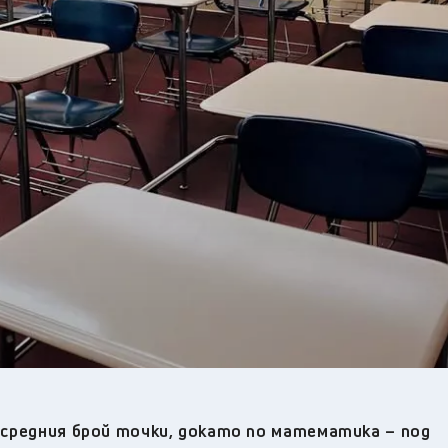
34
°C
Плевен
,
33
°C
Пловдив
,
30
°C
Разград
,
32
°C
Русе
,
31
°C
Силистра
,
28
°C
Сливен
,
24
°C
Смолян
,
30
°C
София
,
31
°C
Стара Загора
,
29
°C
Търговище
,
35
°C
Хасково
,
28
°C
Шумен
,
29
°C
Ямбол
,
д средния брой точки, докато по математика – под