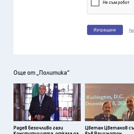
Изпращане
Пр
Още от „Политика“
Радев безочливо гази
Цветан Цветанов съ
Конституцията, отказа да
във Вашингтон