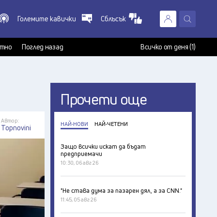
Големите кавички
Сблъсък
X
т
тно
Поглед назад
Всичко от деня (1)
Прочети още
Автор:
НАЙ-НОВИ
НАЙ-ЧЕТЕНИ
Topnovini
Защо всички искат да бъдат
предприемачи
10:30, 06 авг 26
"Не става дума за пазарен дял, а за CNN."
11:45, 05 авг 26