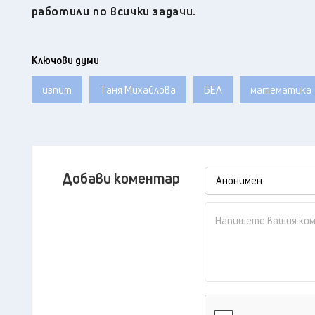
работили по всички задачи.
Ключови думи
изпит
Таня Михайлова
БЕЛ
математика
Добави коментар