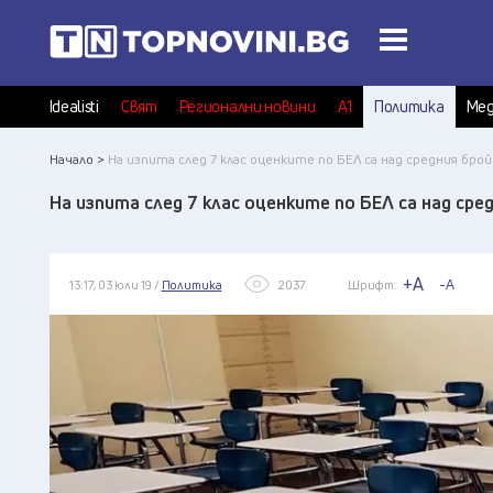
Idealisti
Свят
Регионални новини
А1
Политика
Мед
Начало >
На изпита след 7 клас оценките по БЕЛ са над средния бр
На изпита след 7 клас оценките по БЕЛ са над ср
+A
-A
13:17, 03 юли 19 /
Политика
2037
Шрифт: