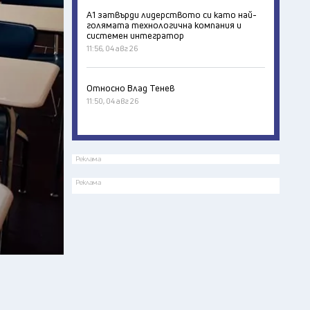
А1 затвърди лидерството си като най-
голямата технологична компания и
системен интегратор
11:56, 04 авг 26
Относно Влад Тенев
11:50, 04 авг 26
Реклама
Реклама