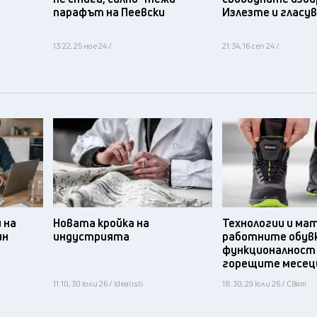
парафът на Пеевски
Излезте и гласу
13:22, 25 ное 24 /
21:34, 16 сеп 24 /
 на
Новата кройка на
Технологии и ма
ин
индустрията
работните обув
функционалност
горещите месец
11:10, 30 юли 26 / Idealisti
18:30, 29 юли 26 / Свят