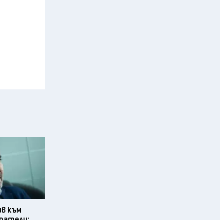
ив към
ратели: