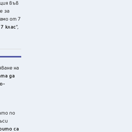
ция във
е за
амо от 7
 7 клас
“,
яване на
ата да
о-
ато по
къси
които са