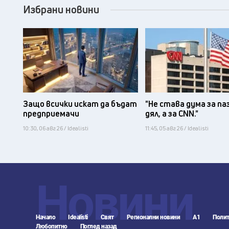
Избрани новини
Защо всички искат да бъдат
"Не става дума за па
предприемачи
дял, а за CNN."
10:30, 06 авг 26 / Idealisti
11:45, 05 авг 26 / Idealisti
Новини
Начало
Idealisti
Свят
Регионални новини
А1
Полит
Любопитно
Поглед назад