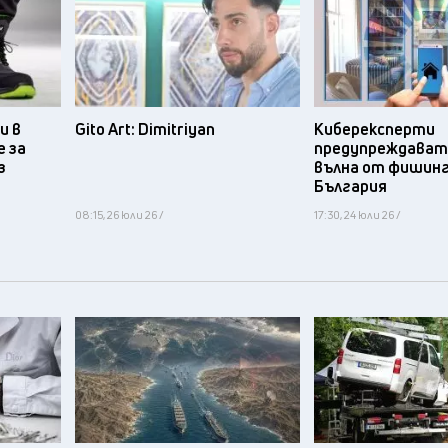
и в
Gito Art: Dimitriyan
Киберексперти
 за
предупреждават 
з
вълна от фишинг
България
08:15, 26 юли 26 /
17:30, 24 юли 26 /