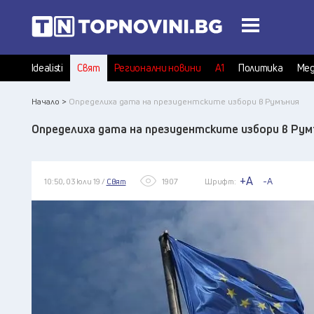
Idealisti
Свят
Регионални новини
А1
Политика
Мед
Начало >
Определиха дата на президентските избори в Румъния
Определиха дата на президентските избори в Ру
+A
-A
10:50, 03 юли 19 /
Свят
1907
Шрифт: