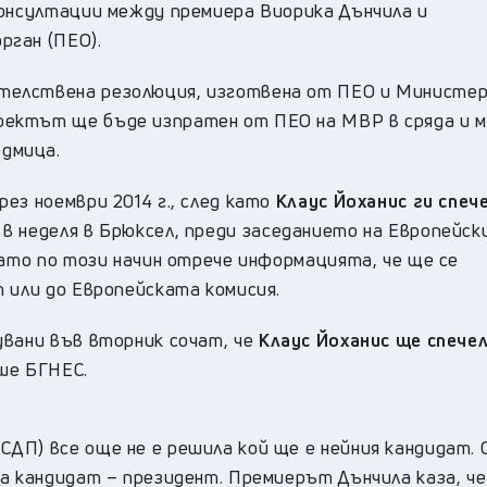
консултации между премиера Виорика Дънчила и
рган (ПЕО).
телствена резолюция, изготвена от ПЕО и Министе
ектът ще бъде изпратен от ПЕО на МВР в сряда и 
дмица.
ез ноември 2014 г., след като
Клаус Йоханис ги спеч
 в неделя в Брюксел, преди заседанието на Европейск
като по този начин отрече информацията, че ще се
 или до Европейската комисия.
увани във вторник сочат, че
Клаус Йоханис ще спече
ше БГНЕС.
ДП) все още не е решила кой ще е нейния кандидат. 
а кандидат – президент. Премиерът Дънчила каза, че