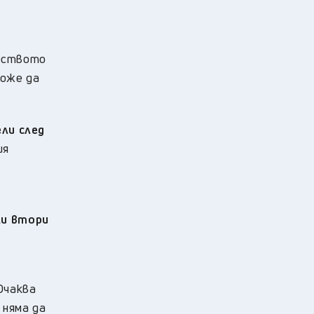
рството
може да
ели след
ия
ли втори
Очаква
 няма да