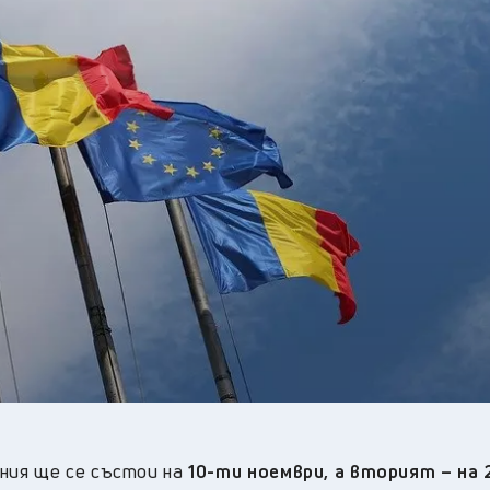
27
°C
Перник
,
29
°C
Плевен
,
28
°C
Пловдив
,
26
°C
Разград
,
29
°C
Русе
,
28
°C
Силистра
,
25
°C
Сливен
,
21
°C
Смолян
,
28
°C
София
,
27
°C
Стара Загора
,
26
°C
Търговище
,
31
°C
Хасково
,
25
°C
Шумен
,
25
°C
Ямбол
,
ния ще се състои на
10-ти ноември, а вторият – на