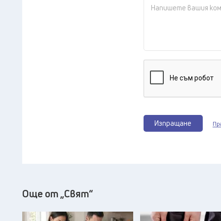
Изпращане
Пр
Още от „Свят“