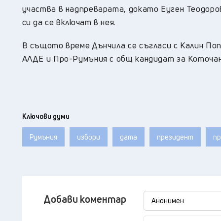
участва в надпреварата, докато Еуген Теодоро
си да се включат в нея.
В същото време Дънчила се съгласи с Калин По
АЛДЕ и Про-Румъния с общ кандидат за Коточан
Ключови думи
Румъния
избори
дата
президент
пр
Добави коментар