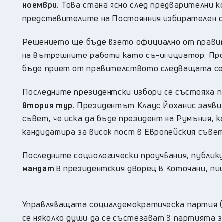
ноември.
Това стана ясно след предварителни 
представителите на Постоянния избирателен о
Решението ще бъде взето официално от прави
на вътрешните работи като съ-инициатор. Про
бъде приет от правителството следващата се
Последните президентски избори се състояха пр
втория тур
. Президентът Клаус Йоханис заяви
съвет, че иска да бъде президент на Румъния, 
кандидатира за висок пост в Европейския съвет
Последните социологически проучвания, публик
мандат
в президентския дворец в Коточани, пи
Управляващата социалдемократическа партия (С
се няколко души да се състезават в партията з