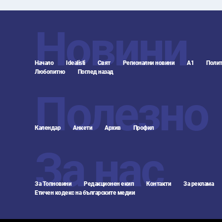
Новини
Начало
Idealisti
Свят
Регионални новини
А1
Полит
Любопитно
Поглед назад
Полезно
Календар
Анкети
Архив
Профил
За нас
За Топновини
Редакционен екип
Контакти
За реклама
Етичен кодекс на българските медии