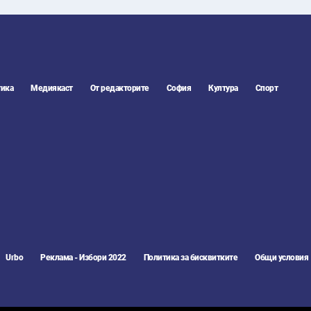
ика
Медиякаст
От редакторите
София
Култура
Спорт
Urbo
Реклама - Избори 2022
Политика за бисквитките
Общи условия