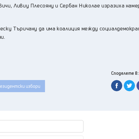
вичи, Ливиу Плесояну и Сербан Николае изразиха нам
песку Търичану да има коалиция между социалдемокр
и.
Споделете в:
езидентски избори