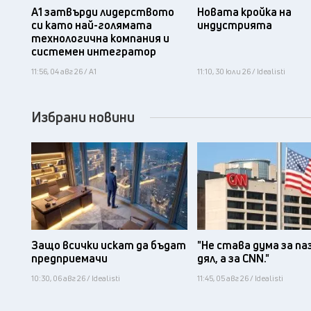
А1 затвърди лидерството
Новата кройка на
си като най-голямата
индустрията
технологична компания и
системен интегратор
11:56, 04 авг 26 / А1
11:10, 30 юли 26 / Idealisti
Избрани новини
Защо всички искат да бъдат
"Не става дума за па
предприемачи
дял, а за CNN."
10:30, 06 авг 26 / Idealisti
11:45, 05 авг 26 / Idealisti