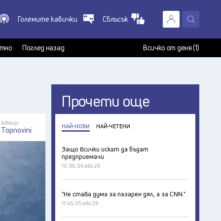
Големите кавички
Сблъсък
X
т
тно
Поглед назад
Всичко от деня (1)
Прочети още
Автор:
НАЙ-НОВИ
НАЙ-ЧЕТЕНИ
Topnovini
Защо всички искат да бъдат
предприемачи
10:30, 06 авг 26
"Не става дума за пазарен дял, а за CNN."
11:45, 05 авг 26