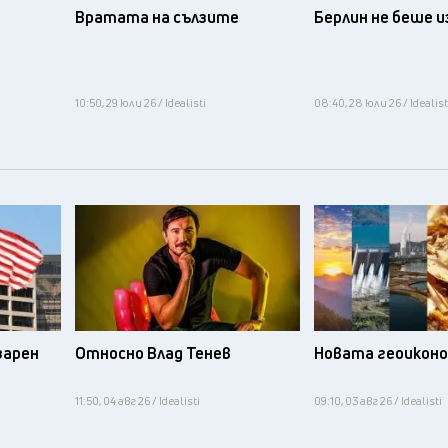
Вратата на сълзите
Берлин не беше 
10:50, 29 юли 26 / Idealisti
08:40, 28 юли 26 / Idealist
зарен
Относно Влад Тенев
Новата геоикон
11:50, 04 авг 26 / Idealisti
09:10, 03 авг 26 / Idealisti