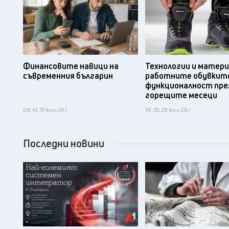
Финансовите навици на
Технологии и матери
съвременния българин
работните обувките
функционалност пре
горещите месеци
08:41, 31 юли 26 /
18:30, 29 юли 26 /
Последни новини