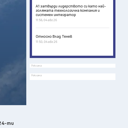
А1 затвърди лидерството си като най-
голямата технологична компания и
системен интегратор
11:56, 04 авг 26
Относно Влад Тенев
11:50, 04 авг 26
Реклама
Реклама
 24-ти