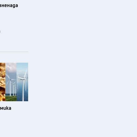
изненада
i
омика