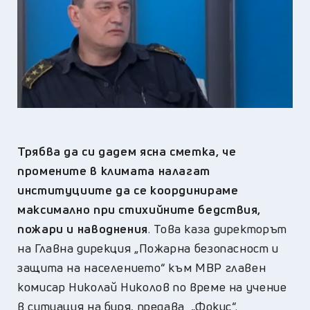
Трябва да си дадем ясна сметка, че
промените в климата налагат
институциите да се координираме
максимално при стихийните бедствия,
пожари и наводнения
. Това каза директорът
на Главна дирекция „Пожарна безопасност и
защита на населението“ към МВР главен
комисар Николай Николов по време на учение
в ситуация на буря, предава „Фокус“.