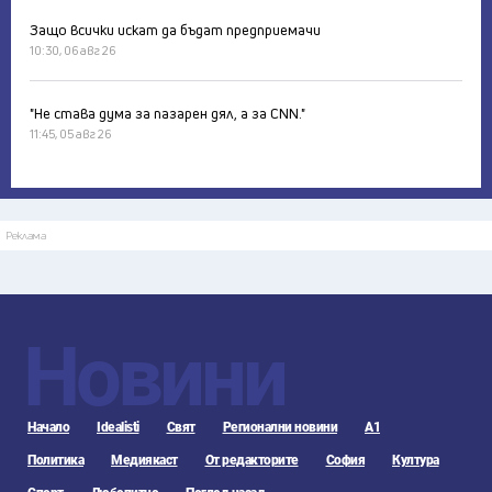
Защо всички искат да бъдат предприемачи
10:30, 06 авг 26
"Не става дума за пазарен дял, а за CNN."
11:45, 05 авг 26
Реклама
Новини
Начало
Idealisti
Свят
Регионални новини
А1
Политика
Медиякаст
От редакторите
София
Култура