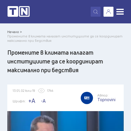
X
Начало >
Промените в климата налагат институциите да се координират
максимално при бедствия
Промените в климата налагат
институциите да се координират
максимално при бедствия
13:01, 02 юли 19
1744
Автор:
Topnovini
+A
-A
Шрифт: