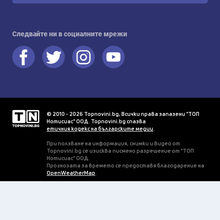
Следвайте ни в социалните мрежи
© 2010 - 2026 Topnovini.bg, Всички права запазени "ТОП
Нотисиас" ООД. Topnovini.bg спазва
етичния кодекс на българските медии
.
При ползване на информация, снимки и видео от
Topnovini.bg се изисква писмено разрешение от "ТОП
Нотисиас" ООД.
Прогнозата за времето се предоставя благодарение на
OpenWeatherMap
.