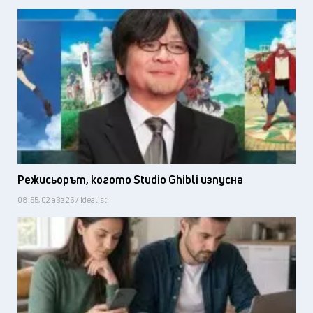
Режисьорът, когото Studio Ghibli изпусна
08:55, 02 авг 26 / Idealisti