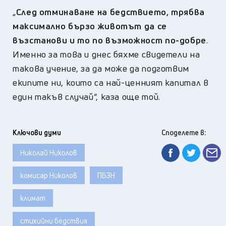
„
След отминаване на бедствието, трябва
максимално бързо животът да се
възстанови и то по възможност по-добре
.
Именно за това и днес бяхме свидетели на
такова учение, за да може да подготвим
екипите ни, които са най-ценният капитал в
един такъв случай“, каза още той.
Ключови думи
Споделете в:
Николай Николов
комисар Николов
ПБЗН
климат
стихийни бедствия