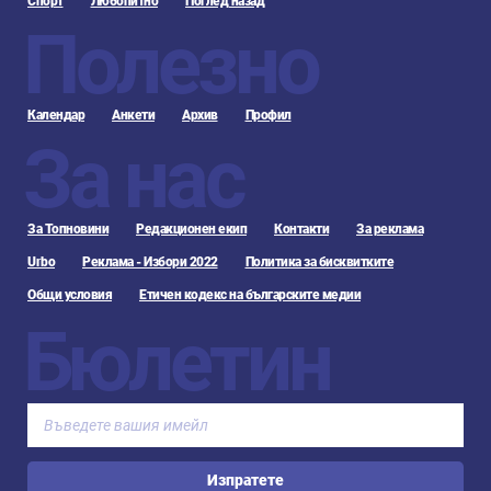
Спорт
Любопитно
Поглед назад
Полезно
Календар
Анкети
Архив
Профил
За нас
За Топновини
Редакционен екип
Контакти
За реклама
Urbo
Реклама - Избори 2022
Политика за бисквитките
Общи условия
Етичен кодекс на българските медии
Бюлетин
Изпратете