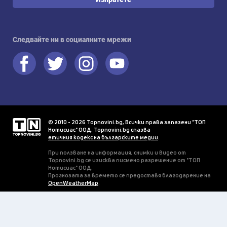
Следвайте ни в социалните мрежи
© 2010 - 2026 Topnovini.bg, Всички права запазени "ТОП
Нотисиас" ООД. Topnovini.bg спазва
етичния кодекс на българските медии
.
При ползване на информация, снимки и видео от
Topnovini.bg се изисква писмено разрешение от "ТОП
Нотисиас" ООД.
Прогнозата за времето се предоставя благодарение на
OpenWeatherMap
.