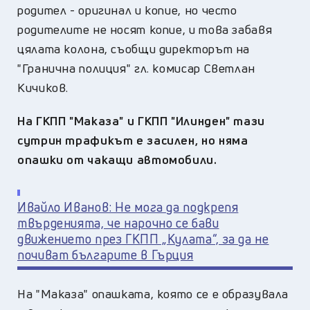
родител - оригинал и копие, но често
родителите не носят копие, и това забавя
цялата колона, съобщи директорът на
"Гранична полиция" гл. комисар Светлан
Кичиков.
На ГКПП "Маказа" и ГКПП "Илинден" тази
сутрин трафикът е засилен, но няма
опашки от чакащи автомобили.
Ивайло Иванов: Не мога да подкрепя
твърденията, че нарочно се бави
движението през ГКПП „Кулата“, за да не
почиват българите в Гърция
На "Маказа" опашката, която се е образувала