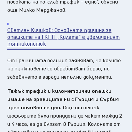
посоката на по-слаб трафик – едно", обясни
още Милко Мерджанов.
Светлан Кичиков: Основната причина за
опашките на ГКПП „Кулата“ е увеличеният
пътникопоток
От Граничната полиция заявяват, че колите
на пунктовете се обработват бързо, но
забавянето е заради непълни документи.
Тежък трафик и километрични опашки
имаше на границите ни с Гърция и Сърбия
през почивните дни.
Още от петък
шофьорите бяха принудени да чакат между 2
и 4 часа, за да влязат в Гърция. Колоната от