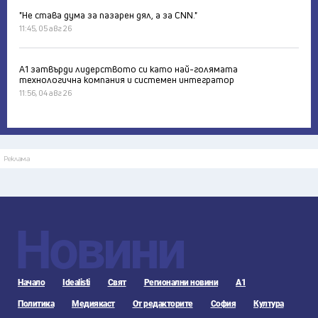
"Не става дума за пазарен дял, а за CNN."
11:45, 05 авг 26
А1 затвърди лидерството си като най-голямата
технологична компания и системен интегратор
11:56, 04 авг 26
Реклама
Новини
Начало
Idealisti
Свят
Регионални новини
А1
Политика
Медиякаст
От редакторите
София
Култура