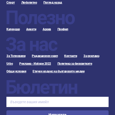
Спорт
Любопитно
Поглед назад
Полезно
Календар
Анкети
Архив
Профил
За нас
За Топновини
Редакционен екип
Контакти
За реклама
Urbo
Реклама - Избори 2022
Политика за бисквитките
Общи условия
Етичен кодекс на българските медии
Бюлетин
Изпратете