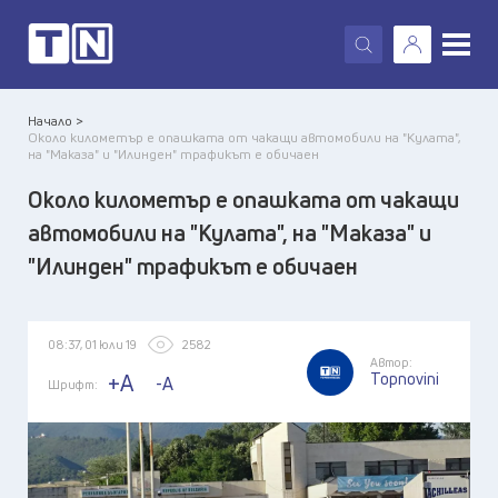
X
Начало >
Около километър е опашката от чакащи автомобили на "Кулата",
на "Маказа" и "Илинден" трафикът е обичаен
Около километър е опашката от чакащи
автомобили на "Кулата", на "Маказа" и
"Илинден" трафикът е обичаен
08:37, 01 юли 19
2582
Автор:
Topnovini
+A
-A
Шрифт: