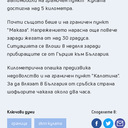
автомобили на граничен пункт "Кулата"
достигна над 5 километра.
Почти същото беше и на граничен пункт
"Маказа". Напрежението нарасна още повече
заради жегата от над 30 градуса.
Ситуацията се влоши в неделя заради
прибиращите се от Гърция към България.
Километрична опашка предизвика
недоволство и на граничен пункт "Калотина".
За да влязат в България от сръбска страна
шофьорите чакаха около два часа.
Ключови думи
Споделете в:
граница
гкпп кулата