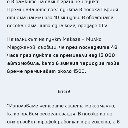
е в рамките на самия граничен пункт.
Преминаването през пункта в посока Гърция
отнема най-много 10 минути. В обратната
посока няма нито една кола, предаде bTV.
Началникът на пункт Маказа – Милко
Мерджанов, съобщи, че
през последните 48
часа през пункта са преминали над 13 000
автомобила, като в зимния период за това
време преминават около 1500.
Error9
"Използваме четирите гишета максимално,
като правим реорганизация. В посоката на
интензивен трафик работят три гишета, а в