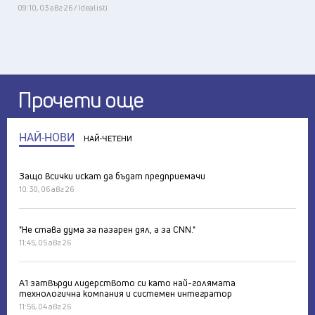
09:10, 03 авг 26 / Idealisti
Прочети още
НАЙ-НОВИ
НАЙ-ЧЕТЕНИ
Защо всички искат да бъдат предприемачи
10:30, 06 авг 26
"Не става дума за пазарен дял, а за CNN."
11:45, 05 авг 26
А1 затвърди лидерството си като най-голямата
технологична компания и системен интегратор
11:56, 04 авг 26