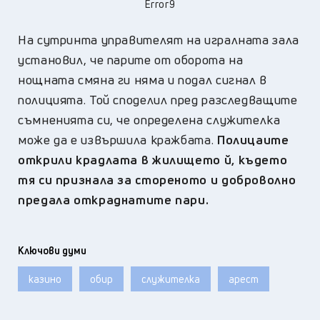
Error9
На сутринта управителят на игралната зала
установил, че парите от оборота на
нощната смяна ги няма и подал сигнал в
полицията. Той споделил пред разследващите
съмненията си, че определена служителка
може да е извършила кражбата.
Полицаите
открили крадлата в жилището й, където
тя си признала за стореното и доброволно
предала откраднатите пари.
Ключови думи
казино
обир
служителка
арест