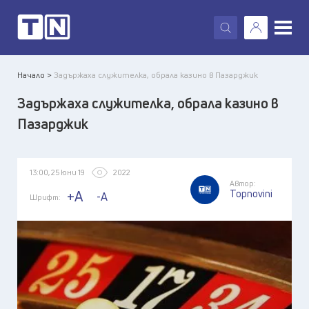
X
Начало >
Задържаха служителка, обрала казино в Пазарджик
Задържаха служителка, обрала казино в
Пазарджик
13:00, 25 юни 19
2022
Автор:
Topnovini
+A
-A
Шрифт: