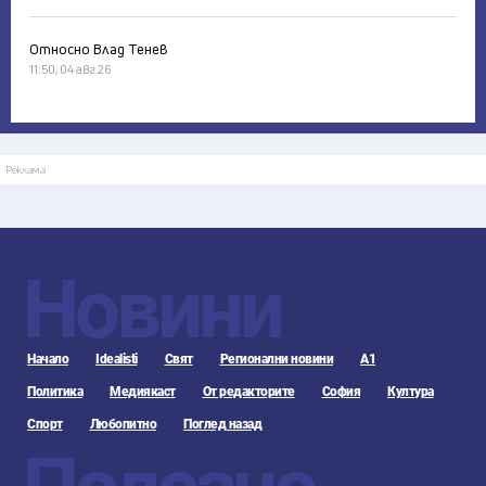
Относно Влад Тенев
11:50, 04 авг 26
Реклама
Новини
Начало
Idealisti
Свят
Регионални новини
А1
Политика
Медиякаст
От редакторите
София
Култура
Спорт
Любопитно
Поглед назад