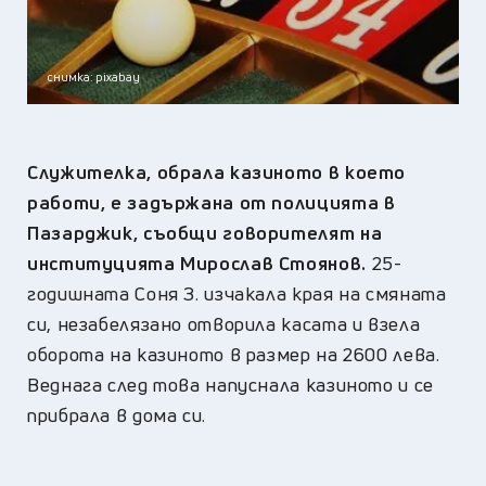
снимка: pixabay
Служителка, обрала казиното в което
работи, е задържана от полицията в
Пазарджик, съобщи говорителят на
институцията Мирослав Стоянов.
25-
годишната Соня З. изчакала края на смяната
си, незабелязано отворила касата и взела
оборота на казиното в размер на 2600 лева.
Веднага след това напуснала казиното и се
прибрала в дома си.