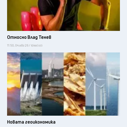
Относно Влад Тенев
11:50, 04 авг 26 / Idealisti
Новата геоикономика