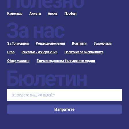
Полезно
Календар
Анкети
Архив
Профил
За нас
За Топновини
Редакционен екип
Контакти
За реклама
Urbo
Реклама - Избори 2022
Политика за бисквитките
Общи условия
Етичен кодекс на българските медии
Бюлетин
Изпратете