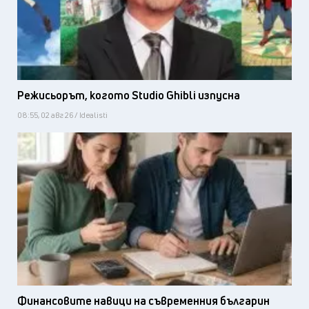
Режисьорът, когото Studio Ghibli изпусна
08:55, 02 авг 26 / Idealisti
Финансовите навици на съвременния българин