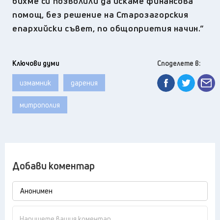
бихме си позволили да искаме финансова
помощ, без решение на Старозагорския
епархийски съвет, по общоприетия начин.“
Ключови думи
Споделете в:
измамник
дарения
митрополия
Добави коментар