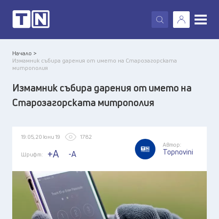
X
Начало >
Измамник събира дарения от името на Старозагорската
митрополия
Измамник събира дарения от името на
Старозагорската митрополия
19:05, 20 юни 19
1782
Автор:
Topnovini
+A
-A
Шрифт: