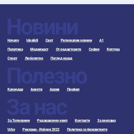
Новини
Начало
Idealisti
Свят
Регионални новини
А1
Политика
Медиякаст
От редакторите
София
Култура
Спорт
Любопитно
Поглед назад
Полезно
Календар
Анкети
Архив
Профил
За нас
За Топновини
Редакционен екип
Контакти
За реклама
Urbo
Реклама - Избори 2022
Политика за бисквитките