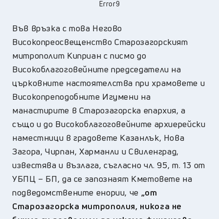
Error9
Във връзка с това Негово
Високопреосвещенство Старозагорският
митрополит Киприан с писмо до
Високоблагоговейните председатели на
църковните настоятелства при храмовете и
Високопреподобните Игумени на
манастирите в Старозагорска епархия, а
също и до Високоблагоговейните архиерейски
наместници в градовете Казанлък, Нова
Загора, Чирпан, Харманли и Свиленград,
известява и възлага, съгласно чл. 95, т. 13 от
УБПЦ – БП, да се запознаят Кметовете на
подведомствените енории, че
„от
Старозагорска митрополия, никога не