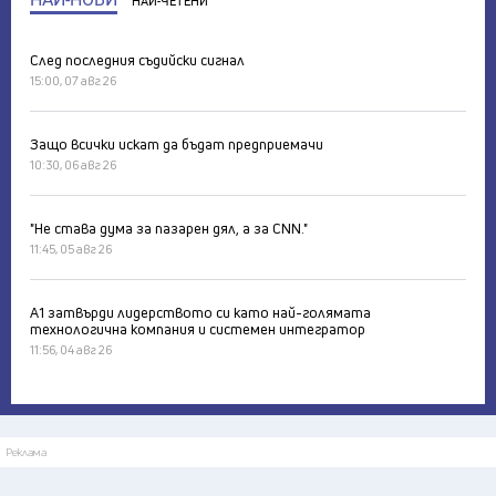
НАЙ-ЧЕТЕНИ
След последния съдийски сигнал
15:00, 07 авг 26
Защо всички искат да бъдат предприемачи
10:30, 06 авг 26
"Не става дума за пазарен дял, а за CNN."
11:45, 05 авг 26
А1 затвърди лидерството си като най-голямата
технологична компания и системен интегратор
11:56, 04 авг 26
Реклама