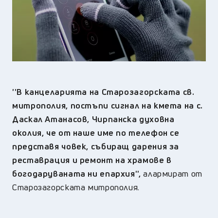
''В канцеларията на Старозагорската св.
митрополия, постъпи сигнал на кмета на с.
Даскал Атанасов, Чирпанска духовна
околия, че от наше име по телефон се
представя човек, събиращ дарения за
реставрация и ремонт на храмове в
богодаруваната ни епархия'',
алармират от
Старозагорската митрополия.