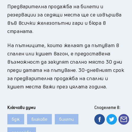
Предварителна продажба на билети и
резервации за седящи места ще се извършва
във всички железопътни гари и бюра в
страната.
На пътниците, които желаят да пътуват в
спален или кушет вагон, е предоставена
възможност да закупят спално място 30 дни
преди датата на пътуване. 30-дневният срок
за предварителна продажба на спални и
кушет места важи през цялата година.
Ключови думи
Споделете в:
бдж
влакове
билети