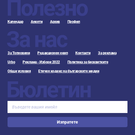
Полезно
Календар
Анкети
Архив
Профил
За нас
За Топновини
Редакционен екип
Контакти
За реклама
Urbo
Реклама - Избори 2022
Политика за бисквитките
Общи условия
Етичен кодекс на българските медии
Бюлетин
Изпратете