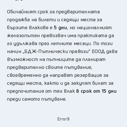
Обичайният срок за предварителната
продажба на билети и седящи места за
бързите влакове е
5 дни
, но националният
железопътен превозвач има практиката да
го удължава през летните месеци. По този
начин „БДЖ-Пътнически превози” ЕООД дава
възможност на пътниците да планират
предварително своите пътувания,
своевременно да направят резервация за
седящи места, както и да закупят билет за
предпочитания от тях влак
в срок от 15 дни
преди самото пътуване.
Error9