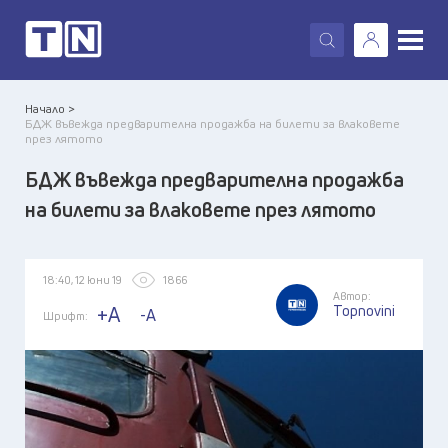
X
Начало >
БДЖ въвежда предварителна продажба на билети за влаковете
през лятото
БДЖ въвежда предварителна продажба
на билети за влаковете през лятото
18:40, 12 юни 19
1866
Автор:
Topnovini
+A
-A
Шрифт: