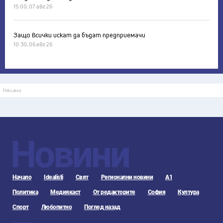
15:00, 07 авг 26
Защо всички искат да бъдат предприемачи
10:30, 06 авг 26
Реклама
Новини
Начало
Idealisti
Свят
Регионални новини
А1
Политика
Медиякаст
От редакторите
София
Култура
Спорт
Любопитно
Поглед назад