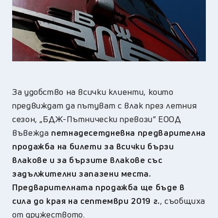
За удобство на всички клиенти, които
предвиждат да пътуват с влак през летния
сезон, „БДЖ-Пътнически превози” ЕООД
въвежда
петнадесетдневна предварителна
продажба на билети за всички бързи
влакове и за бързите влакове със
задължителни запазени места.
Предварителната продажба ще бъде в
сила до края на септември 2019 г.
, съобщиха
от дружеството.