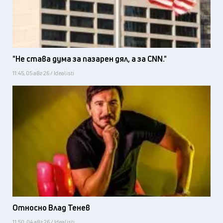
"Не става дума за пазарен дял, а за CNN."
11:45, 05 авг 26 / Idealisti
Относно Влад Тенев
11:50, 04 авг 26 / Idealisti