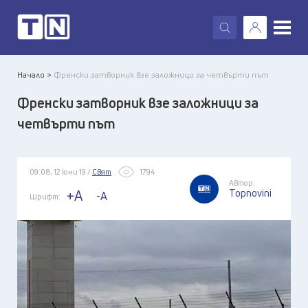
X
Начало >
Френски затворник взе заложници за четвърти път
Френски затворник взе заложници за
четвърти път
09:08, 12 юни 19 /
Свят
1794
Автор:
Topnovini
+A
-A
Шрифт: