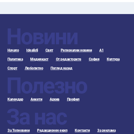
Новини
Начало
Idealisti
Свят
Регионални новини
А1
Политика
Медиякаст
От редакторите
София
Култура
Спорт
Любопитно
Поглед назад
Полезно
Календар
Анкети
Архив
Профил
За нас
За Топновини
Редакционен екип
Контакти
За реклама