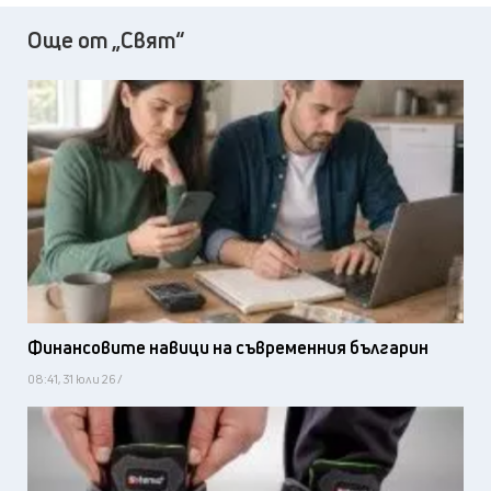
Още от „Свят“
Финансовите навици на съвременния българин
08:41, 31 юли 26 /