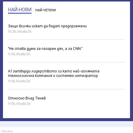
НАЙ-НОВИ
НАЙ-ЧЕТЕНИ
Защо всички искат да бъдат предприемачи
10:30, 06 авг 26
"Не става дума за пазарен дял, а за CNN."
11:45, 05 авг 26
А1 затвърди лидерството си като най-голямата
технологична компания и системен интегратор
11:56, 04 авг 26
Относно Влад Тенев
11:50, 04 авг 26
Реклама