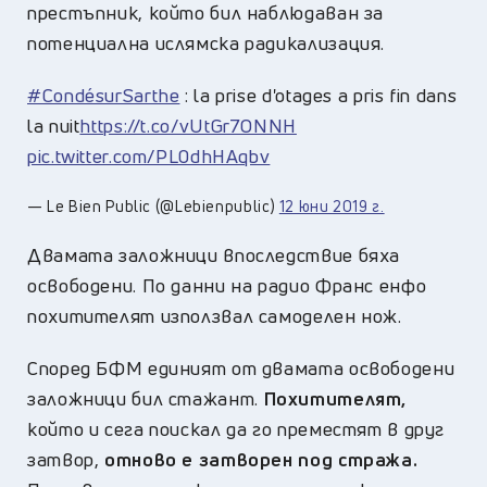
престъпник, който бил наблюдаван за
потенциална ислямска радикализация.
#CondésurSarthe
: la prise d'otages a pris fin dans
la nuit
https://t.co/vUtGr7ONNH
pic.twitter.com/PL0dhHAqbv
— Le Bien Public (@Lebienpublic)
12 юни 2019 г.
Двамата заложници впоследствие бяха
освободени. По данни на радио Франс енфо
похитителят използвал самоделен нож.
Според БФМ единият от двамата освободени
заложници бил стажант.
Похитителят,
който и сега поискал да го преместят в друг
затвор,
отново е затворен под стража.