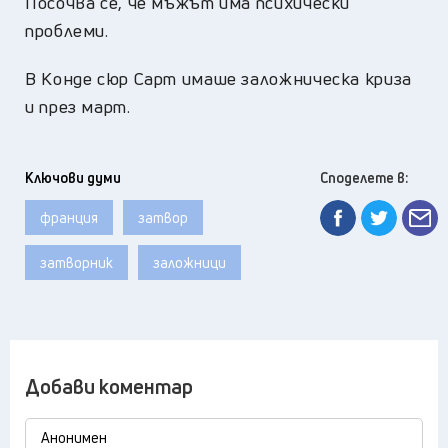
Посочва се, че мъжът има психически
проблеми.
В Конде сюр Сарт имаше заложническа криза
и през март.
Ключови думи
Споделете в:
франция
затвор
затворник
заложници
Добави коментар