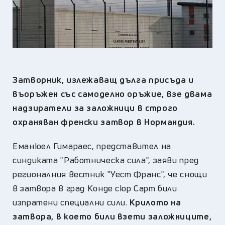
Затворник, излежаващ дълга присъда и
въоръжен със самоделно оръжие, взе двама
надзиратели за заложници в строго
охраняван френски затвор в Нормандия.
Еманюел Гимараес, представител на
синдиката "Работническа сила", заяви пред
регионалния вестник "Уест Франс", че снощи
в затвора в град Конде сюр Сарт били
изпратени специални сили.
Крилото на
затвора, в което били взети заложниците,