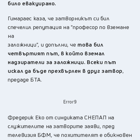
било евакуирано.
Гимараес каза, че затворникът си бил
спечелил репутация на "професор по вземане
на
заложници", и допълни, че
това бил
четвъртият път, в който вземал
надзиратели за заложници. Всеки път
искал да бъде прехвърлен в друг затвор
,
предаде БТА.
Error9
Фредерик Еко от синдиката СНЕПАП на
служителите на затворите заяви, пред
телевизия БФМ, че похитителят е обикновен