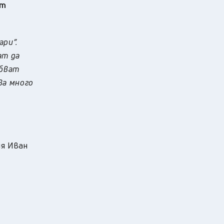
ат
ри”.
ат да
ябват
ова много
я Иван