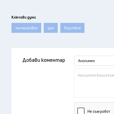
Ключови думи
застраховка
дом
бедствия
Добави коментар