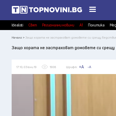
Idealisti
Свят
Регионални новини
А1
Политика
Мед
Начало >
Защо хората не застраховат домовете си срещу бедстви
Защо хората не застраховат домовете си срещу
+A
-A
17:10, 03 юни 19
1908
Шрифт: