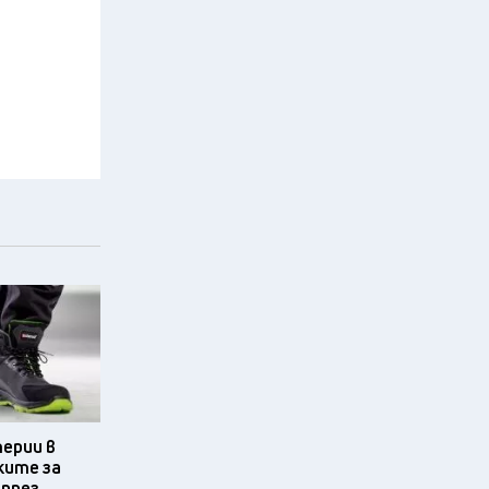
терии в
ките за
 през