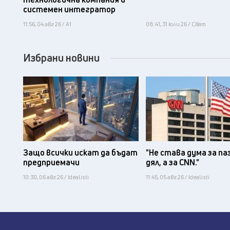
системен интегратор
11:56, 04 авг 26 / А1
08:41, 31 юли 26 / Свят
Избрани новини
Защо всички искат да бъдат
"Не става дума за па
предприемачи
дял, а за CNN."
10:30, 06 авг 26 / Idealisti
11:45, 05 авг 26 / Idealisti