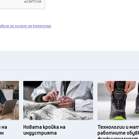
авила за писане на коментар
 на
Новата кройка на
Технологии и ма
ин
индустрията
работните обув
функционалност