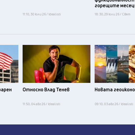
горещите месец
11:10, 30 юли 26 / Idealisti
18:30, 29 юли 26 / Свят
зарен
Относно Влад Тенев
Новата геоикон
11:50, 04 авг 26 / Idealisti
09:10, 03 авг 26 / Idealisti