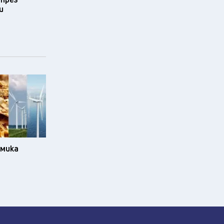
и
омика