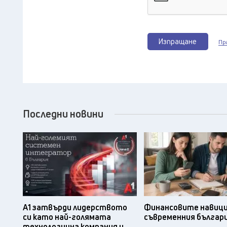
Изпращане
Пр
Последни новини
А1 затвърди лидерството
Финансовите навици
си като най-голямата
съвременния българ
технологична компания и