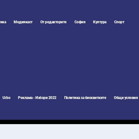
ика
Медиякаст
От редакторите
София
Култура
Спорт
Urbo
Реклама - Избори 2022
Политика за бисквитките
Общи условия
П Нотисиас" ООД. Topnovini.bg спазва
етичния кодекс на българските медии
.
vini.bg се изисква писмено разрешение от "ТОП Нотисиас" ООД.
 на
OpenWeatherMap
.