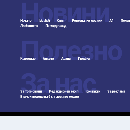
Новини
Начало
Idealisti
Свят
Регионални новини
А1
Полит
Любопитно
Поглед назад
Полезно
Календар
Анкети
Архив
Профил
За нас
За Топновини
Редакционен екип
Контакти
За реклама
Етичен кодекс на българските медии
© 2010 - 2026 Topnovini.bg, Всички права запазени "ТО
При ползване на информация, снимки и видео от Topno
Прогнозата за времето се предоставя благодарение