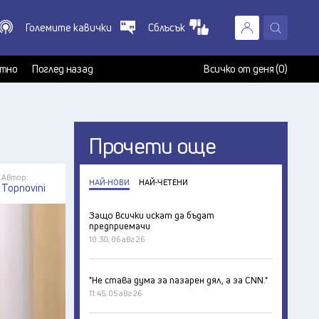
Големите кавички
Сблъсък
X
т
тно
Поглед назад
Всичко от деня (0)
Прочети още
Автор:
НАЙ-НОВИ
НАЙ-ЧЕТЕНИ
Topnovini
Защо всички искат да бъдат
предприемачи
10:30, 06 авг 26
"Не става дума за пазарен дял, а за CNN."
11:45, 05 авг 26