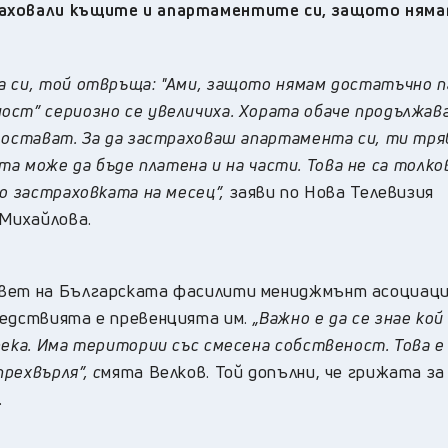
раховали къщите и апартаментите си, защото ням
 си, той отвръща: "Ами, защото нямам достатъчно па
ост” сериозно се увеличиха. Хората обаче продължав
е остават. За да застраховаш апартамента си, ти тр
мата може да бъде платена и на части. Това не са толк
то застраховката на месец”,
заяви по Нова Телевизия
Михайлова.
ъвет на Българската фасилити мениджмънт асоциаци
бедствията е превенцията им.
„Важно е да се знае кой
река. Има територии със смесена собственост. Това е
рехвърля”, с
мята Велков. Той допълни, че грижата за
.