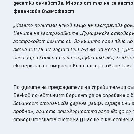
десетки семейства. Много от тях не са заст
финансова възможност.
„Когато попиташ някой защо не застрахова дома
Цените на застраховките „Гражданска отговорн
застраховат колите си. За къщите пари явно н
около 100 лв. на година или 7-8 лв. на месец. Су
пари. Една кутия цигари струва толкова, колко
експертът по имуществено застраховане Галя 
По думите на председателя на Управителния с
Велков по-евтиният вариант да се справяме с 
всъщност стопанисва дадена улица, сграда или 
проблем, защото отговорността започва да се п
отводнителната система у нас не е качествена