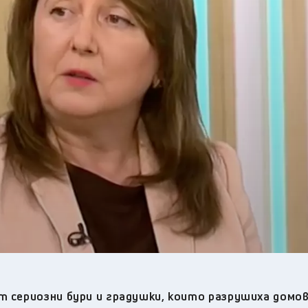
28
°C
Перник
,
33
°C
Плевен
,
33
°C
Пловдив
,
31
°C
Разград
,
31
°C
Русе
,
32
°C
Силистра
,
31
°C
Сливен
,
24
°C
Смолян
,
29
°C
София
,
32
°C
Стара Загора
,
32
°C
Търговище
,
31
°C
Хасково
,
32
°C
Шумен
,
32
°C
Ямбол
,
т сериозни бури и градушки, които разрушиха домо