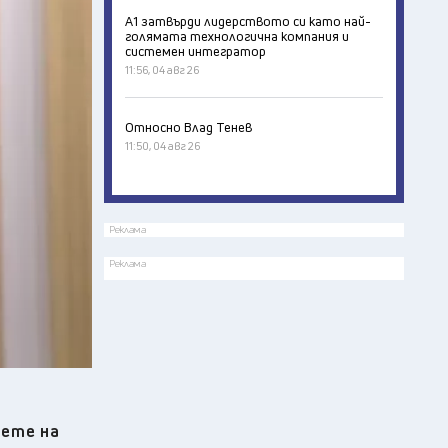
А1 затвърди лидерството си като най-
голямата технологична компания и
системен интегратор
11:56, 04 авг 26
Относно Влад Тенев
11:50, 04 авг 26
Реклама
Реклама
вете на