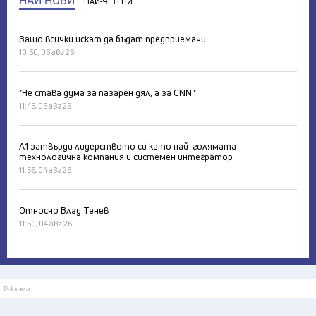
НАЙ-НОВИ
НАЙ-ЧЕТЕНИ
Защо всички искат да бъдат предприемачи
10:30, 06 авг 26
"Не става дума за пазарен дял, а за CNN."
11:45, 05 авг 26
А1 затвърди лидерството си като най-голямата
технологична компания и системен интегратор
11:56, 04 авг 26
Относно Влад Тенев
11:50, 04 авг 26
Реклама