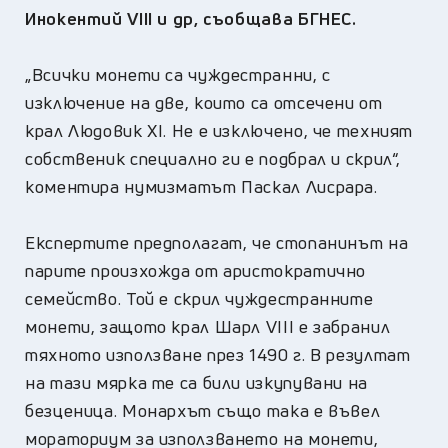
Инокентий VIII и др, съобщава БГНЕС.
„Всички монети са чуждестранни, с
изключение на две, които са отсечени от
крал Людовик XI. Не е изключено, че техният
собственик специално ги е подбрал и скрил“,
коментира нумизматът Паскал Лисрара.
Експертите предполагат, че стопанинът на
парите произхожда от аристократично
семейство. Той е скрил чуждестранните
монети, защото крал Шарл VIII е забранил
тяхното използване през 1490 г. В резултат
на тази мярка те са били изкупувани на
безценица. Монархът също така е въвел
мораториум за използването на монети,