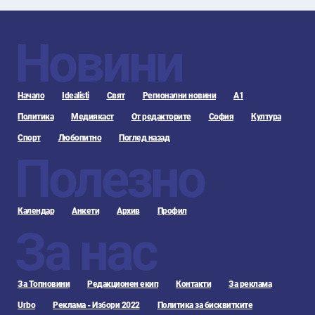
Новини
Начало
Idealisti
Свят
Регионални новини
А1
Политика
Медиякаст
От редакторите
София
Култура
Спорт
Любопитно
Поглед назад
Полезно
Календар
Анкети
Архив
Профил
За нас
За Топновини
Редакционен екип
Контакти
За реклама
Urbo
Реклама - Избори 2022
Политика за бисквитките