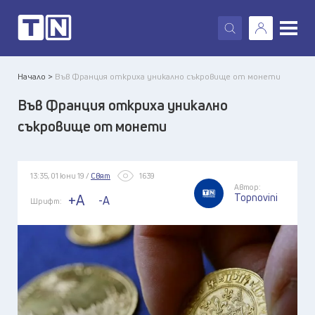
X
Начало >
Във Франция откриха уникално съкровище от монети
Във Франция откриха уникално
съкровище от монети
13:35, 01 юни 19 /
Свят
1639
Автор:
Topnovini
+A
-A
Шрифт: