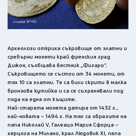
снимка: БГНЕС
Археолози откриха съкровище от златни и
сребърни монети край френския град
Дижон, съобщава вестник „Фигаро“.
Съкровището се състои от 34 монети, от
тях 10 са златни. Те са били скрити в малка
бронзова кутийка и са се съхранявали под
пода на една от къщите.
Най-старата монета датира от 1432 г.,
най-новата – 1494 г. На тях са образите на
папа Николай V, Галеацо Мария Сфорца –
херцога на Милано, крал Людовик XI, папа