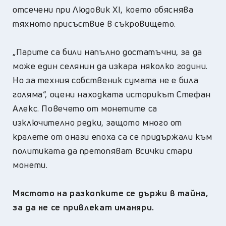
отсечени при Людовик XI, което обяснява
тяхното присъствие в съкровището.
„Парите са били напълно достатъчни, за да
може един селянин да изкара няколко години.
Но за техния собственик сумата не е била
голяма“, оцени находката историкът Стефан
Алекс. Повечето от монетите са
изключително редки, защото много от
кралете от онази епоха са се придържали към
политиката да претопяват всички стари
монети.
Мястото на разкопките се държи в тайна,
за да не се привлекат иманяри.