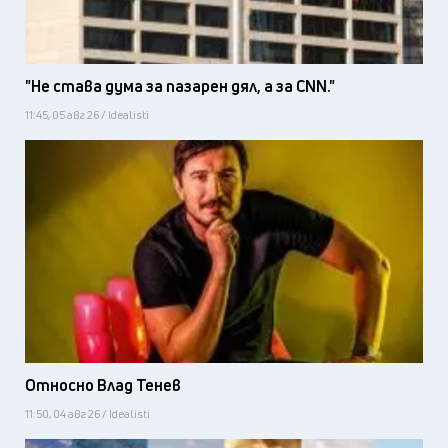
"Не става дума за пазарен дял, а за CNN."
11:45, 05 авг 26 / Idealisti
Относно Влад Тенев
11:50, 04 авг 26 / Idealisti