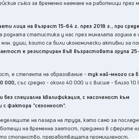
ейския съюз за временно наемане на работници през 
ети лица на възраст 15-64 г. през 2018 г., при сред
а родната статистика у нас през миналата година е 
 млн. души, които са били икономически активни за п
заетост е регистриран във възрастовата група 25-5
ст, е степента на образование -
тук най-много са 
0 000,
със средно - около 40 000 и с висше - близо 10 
и без специална квалификация, с насоченост към
 с фактора "сезонност".
еделящите на пазара на труда, като само за послед
работещи на временна заетост, предимно в сферите н
ото стопанство, преработващата промишленост,