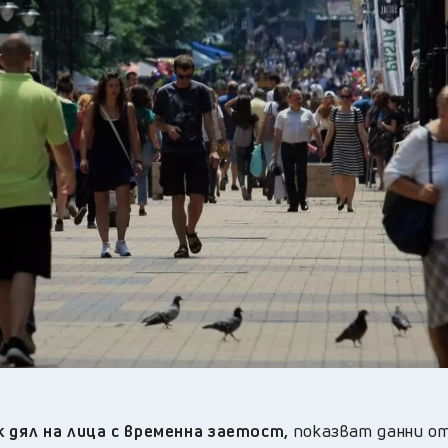
23
°C
Перник
,
25
°C
Плевен
,
24
°C
Пловдив
,
24
°C
Разград
,
26
°C
Русе
,
25
°C
Силистра
,
23
°C
Сливен
,
17
°C
Смолян
,
23
°C
София
,
23
°C
Стара Загора
,
24
°C
Търговище
,
24
°C
Хасково
,
23
°C
Шумен
,
24
°C
Ямбол
,
к дял на лица с временна заетост,
показват данни от