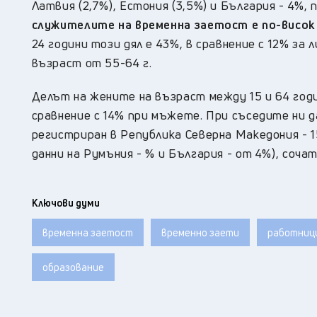
Латвия (2,7%), Естония (3,5%) и България - 4%
служителите на временна заетост е по-висок
24 години този дял е 43%, в сравнение с 12% за 
възраст от 55-64 г.
Делът на жените на възраст между 15 и 64 годин
сравнение с 14% при мъжете. При съседите ни д
регистриран в Република Северна Македония - 15
данни на Румъния - % и България - от 4%), соча
Ключови думи
временна заетост
временно заети
работниц
образование