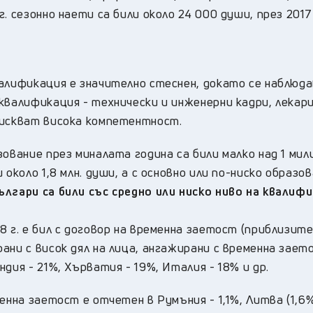
 сезонно наети са били около 24 000 души, през 2017 
валификация е значително стеснен, докато се наблюд
квалификация - технически и инженерни кадри, лекари
зискват висока компетентност.
ование през миналата година са били малко над 1 мил
около 1,8 млн. души, а с основно или по-ниско образов
гари са били със средно или ниско ниво на квалифи
8 г. е бил с договор на временна заетост (приблизит
ани с висок дял на лица, ангажирани с временна зает
дия - 21%, Хърватия - 19%, Италия - 18% и др.
енна заетост е отчетен в Румъния - 1,1%, Литва (1,6%