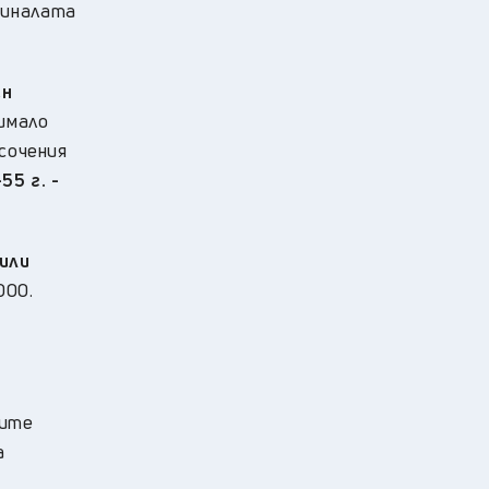
миналата
ен
имало
осочения
5 г. -
били
000.
ните
а