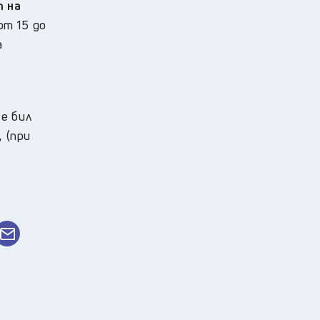
т на
от 15 до
а
е бил
, (при