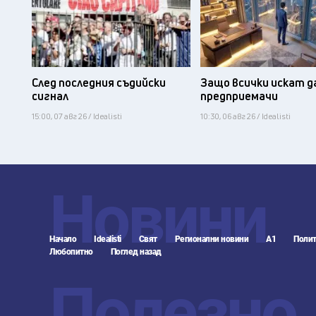
След последния съдийски
Защо всички искат д
сигнал
предприемачи
15:00, 07 авг 26 / Idealisti
10:30, 06 авг 26 / Idealisti
Новини
Начало
Idealisti
Свят
Регионални новини
А1
Полит
Любопитно
Поглед назад
Полезно