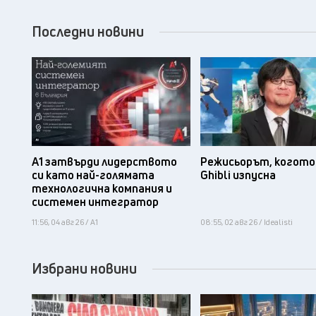
Последни новини
А1 затвърди лидерството
Режисьорът, когото 
си като най-голямата
Ghibli изпусна
технологична компания и
системен интегратор
11:56, 04 авг 26 / А1
08:55, 02 авг 26 / Idealisti
Избрани новини