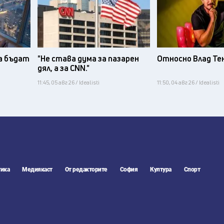
а бъдат
"Не става дума за пазарен
Относно Влад Те
дял, а за CNN."
11:45, 05 авг 26 / Idealisti
11:50, 04 авг 26 / Idealisti
ика
Медиякаст
От редакторите
София
Култура
Спорт