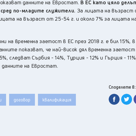
, показват данните на Евростат.
В ЕС като цяло делъ
 сред по-младите служители.
За лицата на възраст 
лицата на възраст от 25-54 г. и около 7% за лицата н
и на временна заетост в ЕС през 2018 г. е бил 15%, в
анните показват, че най-висок дял временна заетост 
%, следват Сърбия - 14%, Турция - 12% и Гърция - 11%
т данните на Евростат.
Споделете в:
и
договор
квалификация