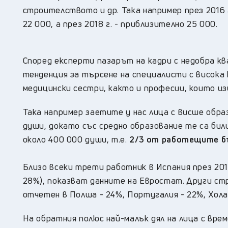
строителството и др. Така например през 2016 г.
22 000, а през 2018 г. - приблизително 25 000.
Според експерти пазарът на кадри с недобра к
тенденция за търсене на специалисти с висока 
медицински сестри, както и професии, които и
Така например заетите у нас лица с висше образ
души, докато със средно образование те са били 
около 400 000 души, т.е.
2/3 от работещите бъл
Близо всеки трети работник в Испания през 201
28%), показват данните на Евростат. Други стр
отчетен в Полша - 24%, Португалия - 22%, Холан
На обратния полюс най-малък дял на лица с врем