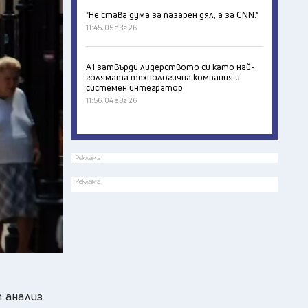
"Не става дума за пазарен дял, а за CNN."
11:45, 05 авг 26
А1 затвърди лидерството си като най-
голямата технологична компания и
системен интегратор
11:56, 04 авг 26
Реклама
Реклама
 анализ