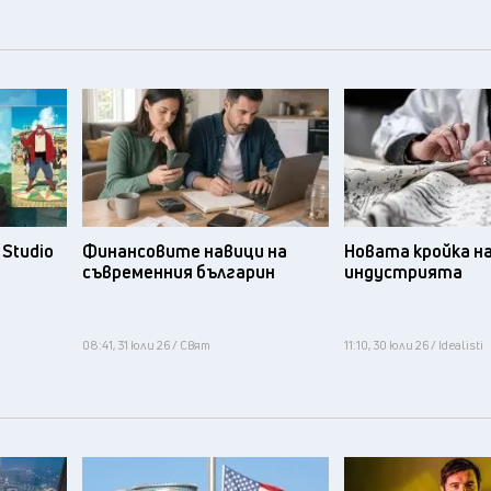
Studio
Финансовите навици на
Новата кройка н
съвременния българин
индустрията
08:41, 31 юли 26 / Свят
11:10, 30 юли 26 / Idealisti