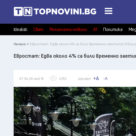
Idealisti
Свят
Регионални новини
А1
Политика
Мед
Начало >
Евростат: Едва около 4% са били временно заетите в Бълг
Евростат: Едва около 4% са били временно заети
+A
-A
07:34, 28 май 19
2353
Шрифт: