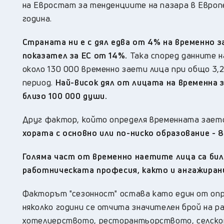
на Евростат за тенденциите на пазара в Европ
година.
Страната ни е с дял едва от 4% на временно за
показател за ЕС от 14%.
Така според данните н
около 130 000 временно заети лица при общо 3,2
период.
Най-висок дял от лицата на временна 
близо 100 000 души.
Друг фактор, който определя временната заето
хората с основно или по-ниско образование - 8
Голяма част от временно наетите лица са бил
работническата професия, както и ангажирани
Факторът "сезонност" остава като един от опр
няколко години се отчита значителен брой на 
хотелиерството, ресторантьорството, селск