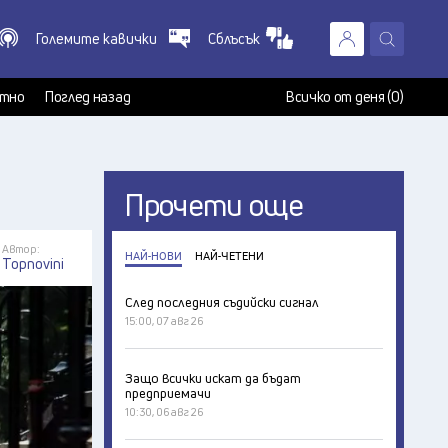
Големите кавички
Сблъсък
X
т
тно
Поглед назад
Всичко от деня (0)
Прочети още
Автор:
НАЙ-НОВИ
НАЙ-ЧЕТЕНИ
Topnovini
След последния съдийски сигнал
15:00, 07 авг 26
Защо всички искат да бъдат
предприемачи
10:30, 06 авг 26