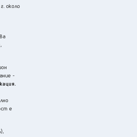
г. около
ава
,
ион
ание -
кация.
елно
ост е
),