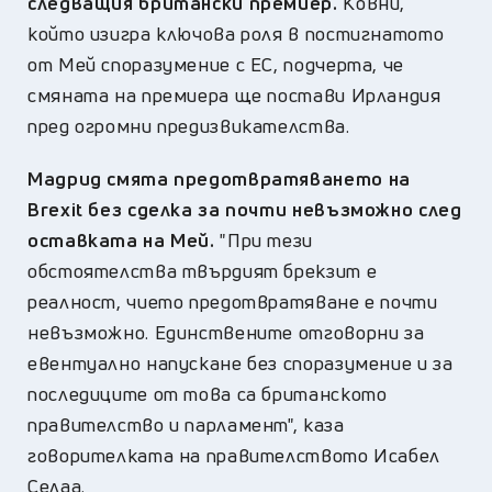
следващия британски премиер.
Ковни,
който изигра ключова роля в постигнатото
от Мей споразумение с ЕС, подчерта, че
смяната на премиера ще постави Ирландия
пред огромни предизвикателства.
Мадрид смята предотвратяването на
Brexit без сделка за почти невъзможно след
оставката на Мей.
"При тези
обстоятелства твърдият брекзит е
реалност, чието предотвратяване е почти
невъзможно. Единствените отговорни за
евентуално напускане без споразумение и за
последиците от това са британското
правителство и парламент", каза
говорителката на правителството Исабел
Селаа.