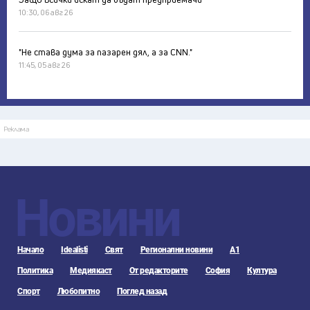
10:30, 06 авг 26
"Не става дума за пазарен дял, а за CNN."
11:45, 05 авг 26
Реклама
Новини
Начало
Idealisti
Свят
Регионални новини
А1
Политика
Медиякаст
От редакторите
София
Култура
Спорт
Любопитно
Поглед назад