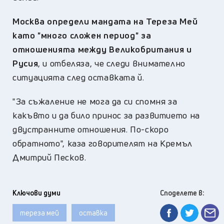
Москва определи мандата на Тереза Мей
като "много сложен период" за
отношенията между Великобритания и
Русия
, и отбеляза, че следи внимателно
ситуацията след оставката й.
"За съжаление не мога да си спомня за
какъвто и да било принос за развитието на
двустранните отношения. По-скоро
обратното", каза говорителят на Кремъл
Дмитрий Песков.
Ключови думи
Споделете в:
тереза мей
оставка