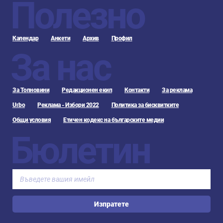
Полезно
Календар
Анкети
Архив
Профил
За нас
За Топновини
Редакционен екип
Контакти
За реклама
Urbo
Реклама - Избори 2022
Политика за бисквитките
Общи условия
Етичен кодекс на българските медии
Бюлетин
Изпратете