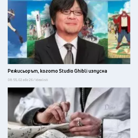
Режисьорът, когото Studio Ghibli изпусна
08:55, 02 авг 26 / Idealisti