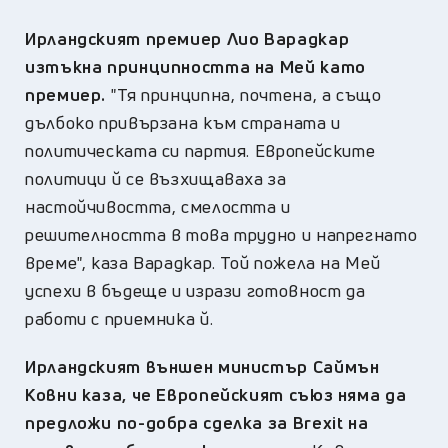
Ирландският премиер Лио Варадкар
изтъкна принципността на Мей като
премиер.
"Тя принципна, почтена, а също
дълбоко привързана към страната и
политическата си партия. Европейските
политици й се възхищаваха за
настойчивостта, смелостта и
решителността в това трудно и напрегнато
време", каза Варадкар. Той пожела на Мей
успехи в бъдеще и изрази готовност да
работи с приемника й.
Ирландският външен министър Саймън
Ковни каза, че Европейският съюз няма да
предложи по-добра сделка за Brexit на