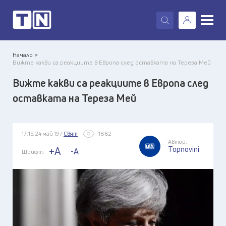
X
Начало >
Вижте какви са реакциите в Европа след оставката на Тереза Мей
Вижте какви са реакциите в Европа след
оставката на Тереза Мей
17:15, 24 май 19 /
Свят
1882
Автор:
Topnovini
+A
-A
Шрифт: