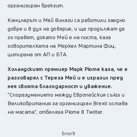
организиран брекзит.
Канцлерът и Мей винаги са работили заедно
добре и в дух на доверие, и ще продължат да
го правят, докато Мей е на поста, каза
говорителката на Меркел Мартина Фиц,
цитирана от АП и БТА.
Холандският премиер Марк Рюте каза, че е
разговарял с Тереза Мей и е изразил пред
нея своята благодарност и уважение.
"Споразумението между Европейския съюз и
Великобритания за организиран Brexit остава
на масата", отбеляза Рюте в Twitter.
Error9