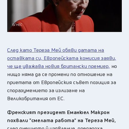
БГНЕС
След като Тереза Мей обяви датата на
оставката си, Европейската комисия заяви,
че ще уважава новия британски премиер,
но
нищо няма да се промени по отношение на
приетата от Европейския съвет позиция за
споразумението за излизане на
Великобритания от ЕС.
Френският президент Еманюел Макрон
похвали "смелата работа" на Тереза Мей,
след днешното й изявление, предадоха