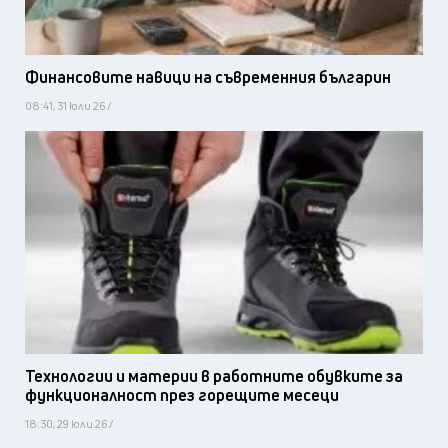
Финансовите навици на съвременния българин
08:41, 31 юли 26 /
Технологии и материи в работните обувките за
функционалност през горещите месеци
18:30, 29 юли 26 /