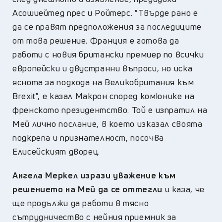
Асошиейтед прес и Ройтерс. "Твърде рано е
да се правят предположения за последиците
от това решение. Франция е готова да
работи с новия британски премиер по всички
европейски и двустранни въпроси, но иска
яснота за подхода на Великобритания към
Brexit", е казал Макрон според комюнике на
френското президентство. Той е изпратил на
Мей лично послание, в което изказал своята
подкрепа и признателност, посочва
Елисейският дворец.
Ангела Меркел изрази уважение към
решението на Мей да се оттегли
и каза, че
ще продължи да работи в тясно
сътрудничество с нейния приемник за