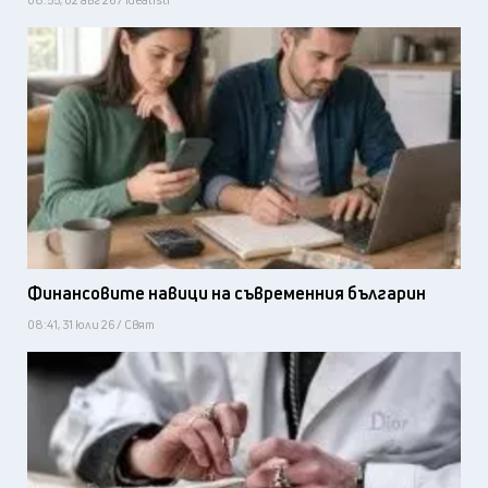
Финансовите навици на съвременния българин
08:41, 31 юли 26 / Свят