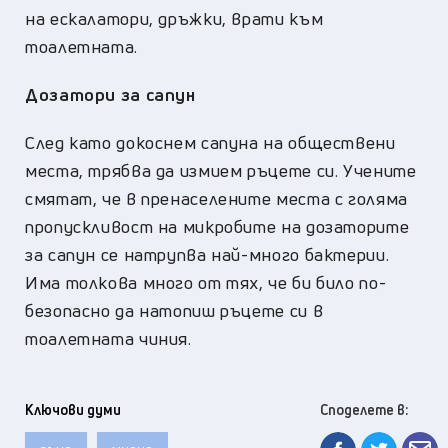
на ескалатори, дръжки, врати към
тоалетната.
Дозатори за сапун
След като докоснем сапуна на обществени
места, трябва да измием ръцете си. Учените
смятат, че в пренаселените места с голяма
пропускливост на микробите на дозаторите
за сапун се натрупва най-много бактерии.
Има толкова много от тях, че би било по-
безопасно да натопиш ръцете си в
тоалетната чиния.
Ключови думи
Споделете в: