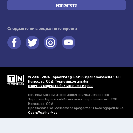
Изпратете
Следвайте ни в социалните мрежи
© 2010 - 2026 Topnovini.bg, Всички права запазени "ТОП
Нотисиас" ООД. Topnovini.bg спазва
етичния кодекс на българските медии
.
При ползване на информация, снимки и видео от
Topnovini.bg се изисква писмено разрешение от "ТОП
Нотисиас" ООД.
Прогнозата за времето се предоставя благодарение на
OpenWeatherMap
.