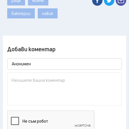
ръце
миене
бактерии
навик
Добави коментар