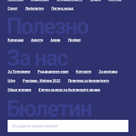
Спорт
Любопитно
Поглед назад
Полезно
Календар
Анкети
Архив
Профил
За нас
За Топновини
Редакционен екип
Контакти
За реклама
Urbo
Реклама - Избори 2022
Политика за бисквитките
Общи условия
Етичен кодекс на българските медии
Бюлетин