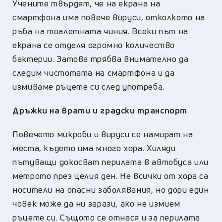
Учените твърдят, че на екрана на
смартфона има повече вируси, отколкото на
ръба на тоалетната чиния. Всеки път на
екрана се отделя огромно количество
бактерии. Затова трябва внимателно да
следим чистотата на смартфона и да
измиваме ръцете си след употреба.
Дръжки на врати и градски транспорт
Повечето микроби и вируси се намират на
места, където има много хора. Хиляди
пътуващи докосват перилата в автобуса или
метрото през целия ден. Не всички от хора са
носители на опасни заболявания, но дори един
човек може да ни зарази, ако не измием
ръцете си. Същото се отнася и за перилата