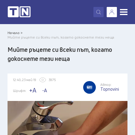
X
Начало >
Мийте ръцете си всеки път, когато докоснете тези неща
Мийте ръцете си всеки път, когато
докоснете тези неща
12:40, 23 май 19
3975
Автор:
Topnovini
+A
-A
Шрифт: