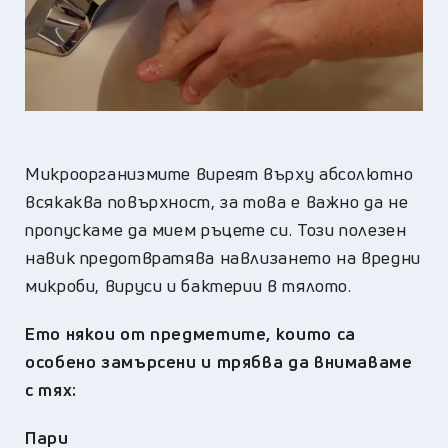
Микроорганизмите виреят върху абсолютно
всякаква повърхност, за това е важно да не
пропускаме да мием ръцете си. Този полезен
навик предотвратява навлизането на вредни
микроби, вируси и бактерии в тялото.
Ето някои от предметите, които са
особено замърсени и трябва да внимаваме
с тях:
Пари