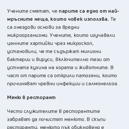
Учените смятат, че
парите са едно от най-
мръсните неща, които човек използва.
Те
са гнездови основи за вредни
микроорганизми. Учените, които изучавали
ценните хартийки чрез микроскоп,
установили, че те съдържат милиони
бактерии и вируси, включително тези от
устната кухина на хората и животните. В
част от парите са открили патогени, които
причиняват чревни инфекции и салмонелоза.
Меню в ресторант
Често служителите в ресторантите
забравят да почистят менюто. В скъпи
ресторанти, менюто пък обикновено е