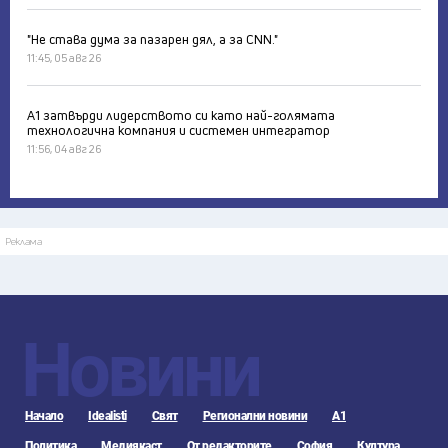
"Не става дума за пазарен дял, а за CNN."
11:45, 05 авг 26
А1 затвърди лидерството си като най-голямата
технологична компания и системен интегратор
11:56, 04 авг 26
Реклама
Новини
Начало
Idealisti
Свят
Регионални новини
А1
Политика
Медиякаст
От редакторите
София
Култура