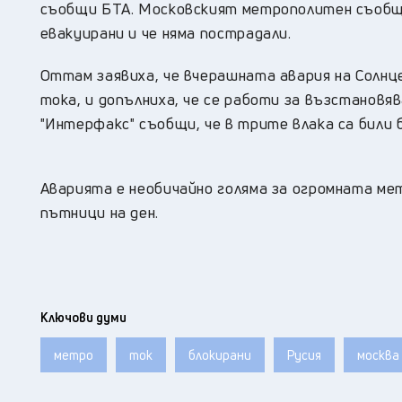
съобщи БТА. Московският метрополитен съобщи
евакуирани и че няма пострадали.
Оттам заявиха, че вчерашната авария на Солнц
тока, и допълниха, че се работи за възстановя
"Интерфакс" съобщи, че в трите влака са били 
Аварията е необичайно голяма за огромната ме
пътници на ден.
Ключови думи
метро
ток
блокирани
Русия
москва