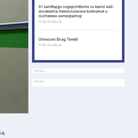
А1 затвърди лидерството си като най-
голямата технологична компания и
системен интегратор
11:56, 04 авг 26
Относно Влад Тенев
11:50, 04 авг 26
Реклама
Реклама
ка,