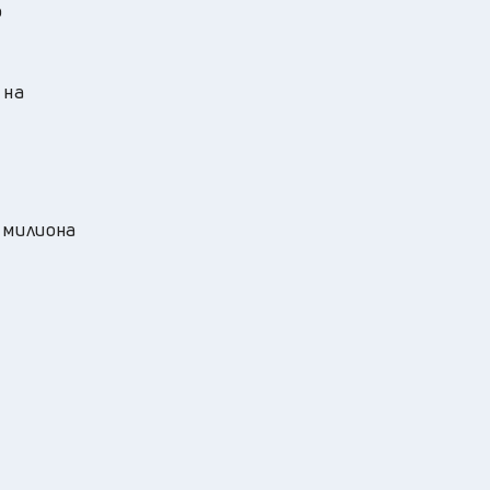
о
 на
 милиона