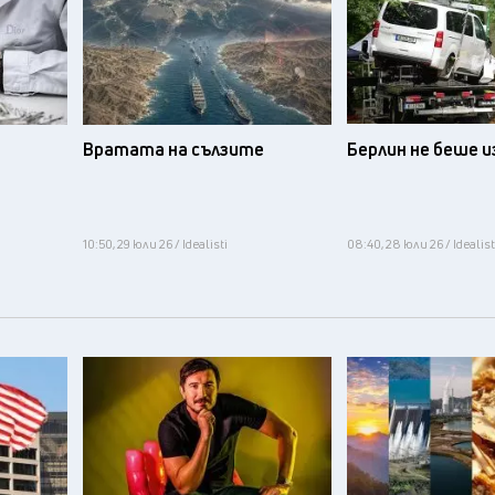
Вратата на сълзите
Берлин не беше 
10:50, 29 юли 26 / Idealisti
08:40, 28 юли 26 / Idealist