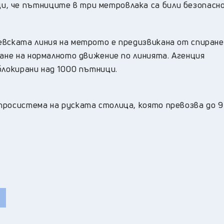
, че пътниците в три метровлака са били безопасн
евската линия на метрото е предизвикана от спиране
ване на нормалното движение по линията. Агенция
блокирани над 1000 пътници.
тросистема на руската столица, която превозва до 9