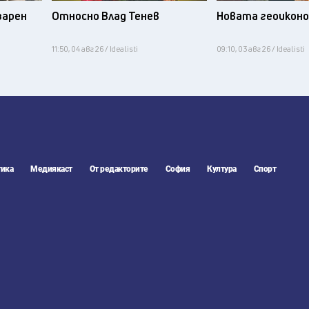
зарен
Относно Влад Тенев
Новата геоикон
11:50, 04 авг 26 / Idealisti
09:10, 03 авг 26 / Idealisti
ика
Медиякаст
От редакторите
София
Култура
Спорт