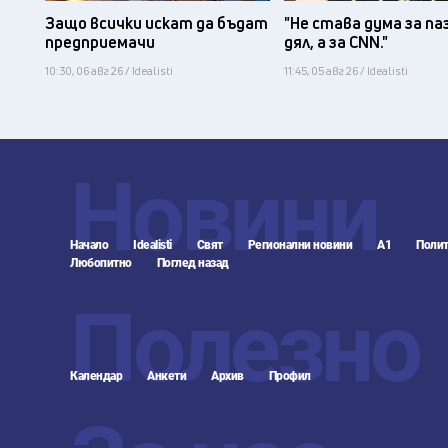
Защо всички искат да бъдат
"Не става дума за па
предприемачи
дял, а за CNN."
10:30, 06 авг 26 / Idealisti
11:45, 05 авг 26 / Idealisti
Новини
Начало
Idealisti
Свят
Регионални новини
А1
Полит
Любопитно
Поглед назад
Полезно
Календар
Анкети
Архив
Профил