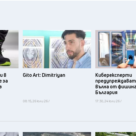
и в
Gito Art: Dimitriyan
Киберексперти
 за
предупреждават 
з
вълна от фишинг
България
08:15, 26 юли 26 /
17:30, 24 юли 26 /