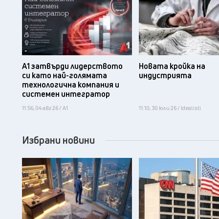
А1 затвърди лидерството
Новата кройка на
си като най-голямата
индустрията
технологична компания и
системен интегратор
11:56, 04 авг 26 / А1
11:10, 30 юли 26 / Idealisti
Избрани новини