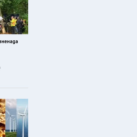
изненада
i