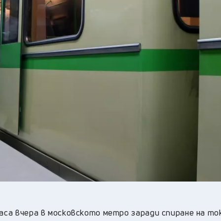
31
°C
Перник
,
35
°C
Плевен
,
34
°C
Пловдив
,
33
°C
Разград
,
35
°C
Русе
,
34
°C
Силистра
,
31
°C
Сливен
,
26
°C
Смолян
,
32
°C
София
,
33
°C
Стара Загора
,
32
°C
Търговище
,
34
°C
Хасково
,
32
°C
Шумен
,
32
°C
Ямбол
,
часа вчера в московското метро заради спиране на то