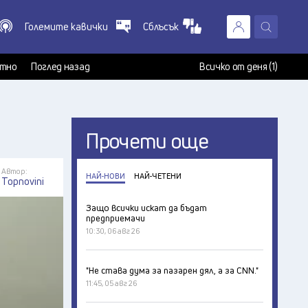
Големите кавички
Сблъсък
X
т
тно
Поглед назад
Всичко от деня (1)
Прочети още
Автор:
НАЙ-НОВИ
НАЙ-ЧЕТЕНИ
Topnovini
Защо всички искат да бъдат
предприемачи
10:30, 06 авг 26
"Не става дума за пазарен дял, а за CNN."
11:45, 05 авг 26