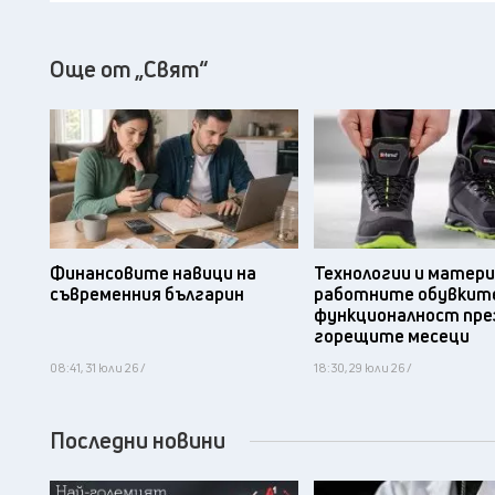
Още от „Свят“
Финансовите навици на
Технологии и матери
съвременния българин
работните обувките
функционалност пре
горещите месеци
08:41, 31 юли 26 /
18:30, 29 юли 26 /
Последни новини