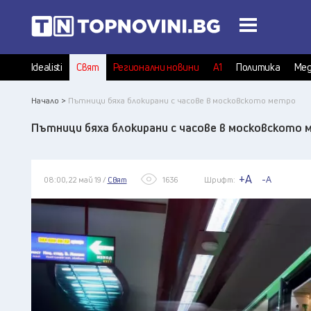
Idealisti
Свят
Регионални новини
А1
Политика
Мед
Начало >
Пътници бяха блокирани с часове в московското метро
Пътници бяха блокирани с часове в московското 
+A
-A
08:00, 22 май 19 /
Свят
1636
Шрифт: