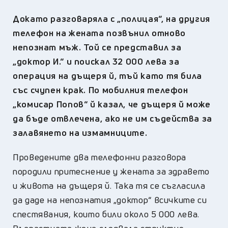
Докато разговаряла с „полицая“, на другия
телефон на жената позвънил отново
непознат мъж. Той се представил за
„доктор И.“ и поискал 32 000 лева за
операция на дъщеря й, тъй като тя била
със счупен крак. По мобилния телефон
„комисар Попов“ й казал, че дъщеря й може
да бъде отвлечена, ако не им съдейства за
залавянето на измамниците.
Проведените два телефонни разговора
породили притеснение у жената за здравето
и живота на дъщеря й. Така тя се съгласила
да даде на непознатия „доктор“ всичките си
спестявания, които били около 5 000 лева.