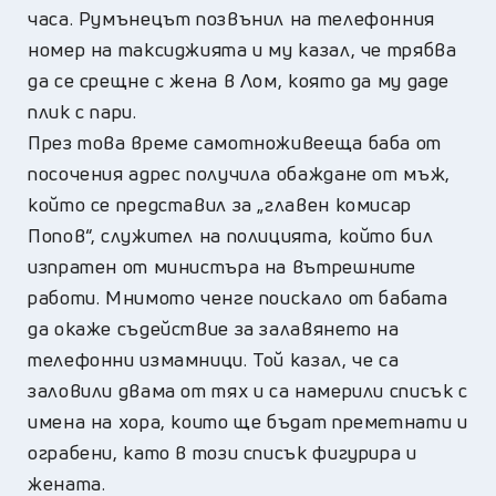
часа. Румънецът позвънил на телефонния
номер на таксиджията и му казал, че трябва
да се срещне с жена в Лом, която да му даде
плик с пари.
През това време самотноживееща баба от
посочения адрес получила обаждане от мъж,
който се представил за „главен комисар
Попов“, служител на полицията, който бил
изпратен от министъра на вътрешните
работи. Мнимото ченге поискало от бабата
да окаже съдействие за залавянето на
телефонни измамници. Той казал, че са
заловили двама от тях и са намерили списък с
имена на хора, които ще бъдат преметнати и
ограбени, като в този списък фигурира и
жената.