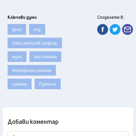
Ключови думи
Споделете в:
дело
съд
таксиметров шофьор
муле
ало измама
телефонна измама
измама
Румъния
Добави коментар