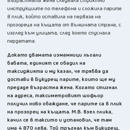
Възрастната жена следвала стриктно
инструкциите по телефона и сложила парите
в плик, който оставила на перваза на
прозореца на къщата от външната страна, с
изглед към улицата, след което спуснала
пердетата.
Докато двамата измамници лъгали
бабата, единият се обадил на
таксиджията и му казал, че трябва да
достави в Букурещ парите, които ще му
предаде възрастна жена. Когато стигнал
на адреса, таксиметровият шофьор
получил ново обаждане, че парите са в плик
на прозорец на къщата. М.В. взел плика,
качил се в таксито и установил, че там
има 4 870 лева. Той тръгнал към Букурещ,