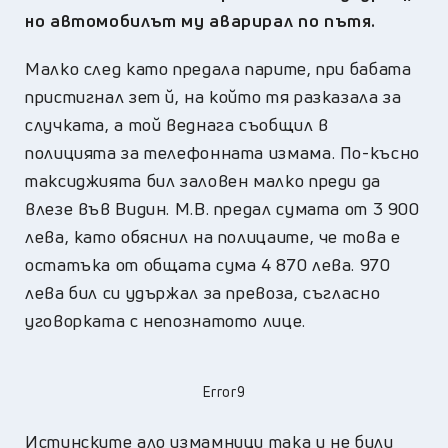
но автомобилът му аварирал по пътя.
Малко след като предала парите, при бабата
пристигнал зет й, на който тя разказала за
случката, а той веднага съобщил в
полицията за телефонната измама. По-късно
таксиджията бил заловен малко преди да
влезе във Видин. М.В. предал сумата от 3 900
лева, като обяснил на полицаите, че това е
остатъка от общата сума 4 870 лева. 970
лева бил си удържал за превоза, съгласно
уговорката с непознатото лице.
Error9
Истинските ало измамници така и не били