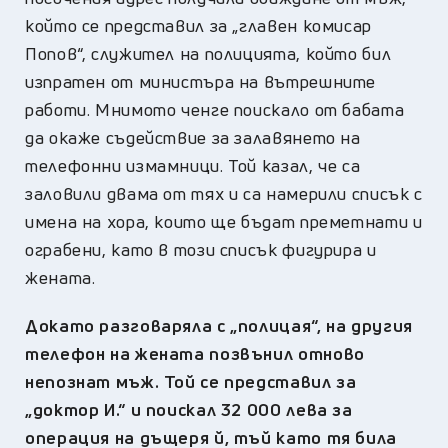
който се представил за „главен комисар
Попов“, служител на полицията, който бил
изпратен от министъра на вътрешните
работи. Мнимото ченге поискало от бабата
да окаже съдействие за залавянето на
телефонни измамници. Той казал, че са
заловили двама от тях и са намерили списък с
имена на хора, които ще бъдат преметнати и
ограбени, като в този списък фигурира и
жената.
Докато разговаряла с „полицая“, на другия
телефон на жената позвънил отново
непознат мъж. Той се представил за
„доктор И.“ и поискал 32 000 лева за
операция на дъщеря й, тъй като тя била