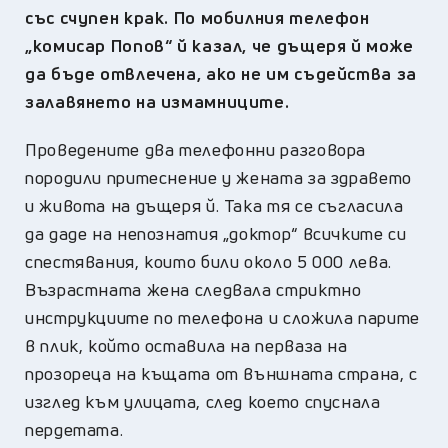
със счупен крак. По мобилния телефон
„комисар Попов“ й казал, че дъщеря й може
да бъде отвлечена, ако не им съдейства за
залавянето на измамниците.
Проведените два телефонни разговора
породили притеснение у жената за здравето
и живота на дъщеря й. Така тя се съгласила
да даде на непознатия „доктор“ всичките си
спестявания, които били около 5 000 лева.
Възрастната жена следвала стриктно
инструкциите по телефона и сложила парите
в плик, който оставила на перваза на
прозореца на къщата от външната страна, с
изглед към улицата, след което спуснала
пердетата.