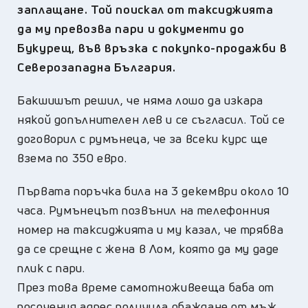
заплащане. Той поискал от таксиджията
да му превозва пари и документи до
Букурещ, във връзка с покупко-продажби в
Северозападна България.
Бакшишът решил, че няма лошо да изкара
някой допълнителен лев и се съгласил. Той се
договорил с румънеца, че за всеки курс ще
взема по 350 евро.
Първата поръчка била на 3 декември около 10
часа. Румънецът позвънил на телефонния
номер на таксиджията и му казал, че трябва
да се срещне с жена в Лом, която да му даде
плик с пари.
През това време самотноживееща баба от
посочения адрес получила обаждане от мъж,