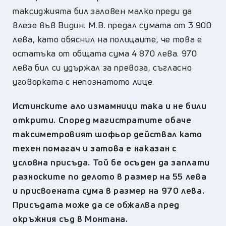
таксиджията бил заловен малко преди да
влезе във Видин. М.В. предал сумата от 3 900
лева, като обяснил на полицаите, че това е
остатъка от общата сума 4 870 лева. 970
лева бил си удържал за превоза, съгласно
уговорката с непознатото лице.
Истинските ало измамници така и не били
открити. Според магистратите обаче
таксиметровият шофьор действал като
техен помагач и затова е наказан с
условна присъда. Той бе осъден да заплати
разноските по делото в размер на 55 лева
и присвоената сума в размер на 970 лева.
Присъдата може да се обжалва пред
окръжния съд в Монтана.