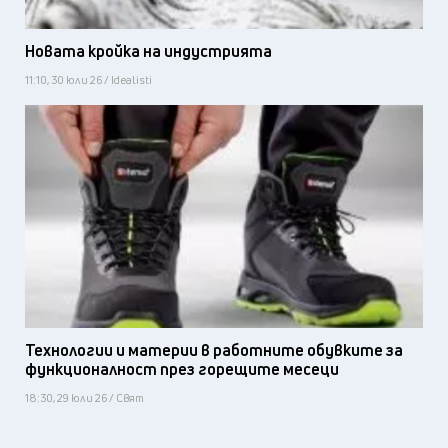
Новата кройка на индустрията
11:10, 30 юли 26 / Idealisti
Технологии и материи в работните обувките за
функционалност през горещите месеци
18:30, 29 юли 26 / Свят