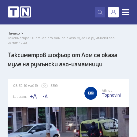
X
Начало >
Таксиметров шофьор от Лом се оказа муле на румънски ало-
измамници
Таксиметров шофьор от Лом се оказа
муле на румънски ало-измамници
08:50, 10 май 19
3399
Автор:
Topnovini
+A
-A
Шрифт: