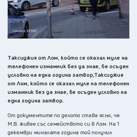
снимка: БГНЕС
Таксиджия от Лом, който се оказал муле на
телефонен измамник без да знае, бе осъден
условно на една година затвор,Таксиджия
от Лом, който се оказал муле на телефонен
измамник без да знае, бе осъден условно на
една година затвор.
От документите по делото става ясно, че
М.В. живее със семейството си в Лом. На 1
декември миналата година той получил