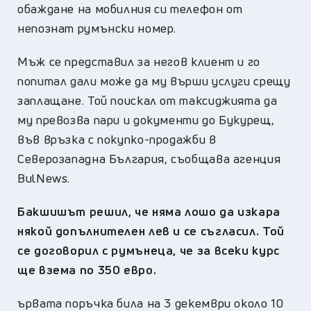
обаждане на мобилния си телефон от
непознат румънски номер.
Мъж се представил за негов клиент и го
попитал дали може да му върши услуги срещу
заплащане. Той поискал от таксиджията да
му превозва пари и документи до Букурещ,
във връзка с покупко-продажби в
Северозападна България, съобщава агенция
BulNews.
Бакшишът решил, че няма лошо да изкара
някой допълнителен лев и се съгласил. Той
се договорил с румънеца, че за всеки курс
ще взема по 350 евро.
ървата поръчка била на 3 декември около 10