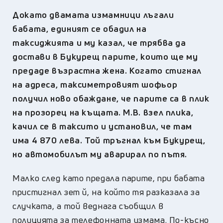
Докато двамата измамници лъгали
бабата, единият се обадил на
таксиджията и му казал, че трябва да
достави в Букурещ парите, които ще му
предаде възрастна жена. Когато стигнал
на адреса, таксиметровият шофьор
получил ново обаждане, че парите са в плик
на прозорец на къщата. М.В. взел плика,
качил се в таксито и установил, че там
има 4 870 лева. Той тръгнал към Букурещ,
но автомобилът му аварирал по пътя.
Малко след като предала парите, при бабата
пристигнал зет й, на който тя разказала за
случката, а той веднага съобщил в
полицията за телефонната измама. По-късно