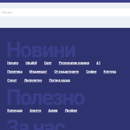
Реклама
Новини
Начало
Idealisti
Свят
Регионални новини
А1
Политика
Медиякаст
От редакторите
София
Култура
Спорт
Любопитно
Поглед назад
Полезно
Календар
Анкети
Архив
Профил
За нас