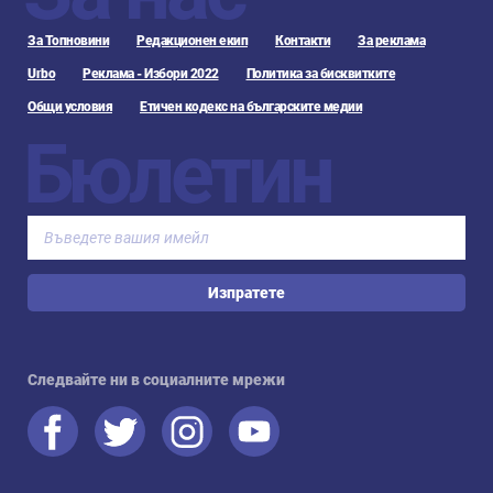
За Топновини
Редакционен екип
Контакти
За реклама
Urbo
Реклама - Избори 2022
Политика за бисквитките
Общи условия
Етичен кодекс на българските медии
Бюлетин
Изпратете
Следвайте ни в социалните мрежи