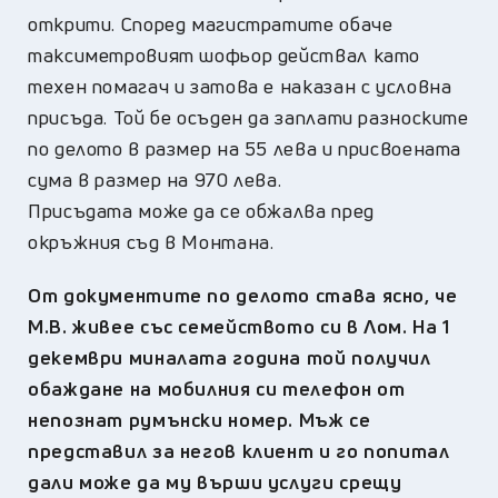
открити. Според магистратите обаче
таксиметровият шофьор действал като
техен помагач и затова е наказан с условна
присъда. Той бе осъден да заплати разноските
по делото в размер на 55 лева и присвоената
сума в размер на 970 лева.
Присъдата може да се обжалва пред
окръжния съд в Монтана.
От документите по делото става ясно, че
М.В. живее със семейството си в Лом. На 1
декември миналата година той получил
обаждане на мобилния си телефон от
непознат румънски номер. Мъж се
представил за негов клиент и го попитал
дали може да му върши услуги срещу