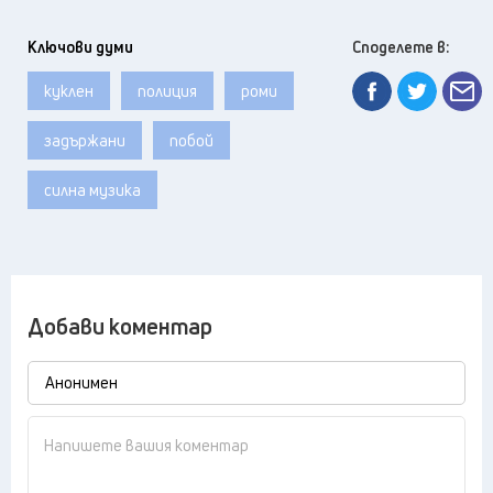
Ключови думи
Споделете в:
куклен
полиция
роми
задържани
побой
силна музика
Добави коментар