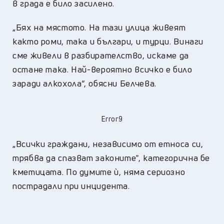
в града е било засилено.
„Бях на мястото. На тази улица живеят
както роми, така и българи, и турци. Винаги
сме живели в разбирателство, искаме да
остане така. Най-вероятно всичко е било
заради алкохола“, обясни Белчева.
Error9
„Всички граждани, независимо от етноса си,
трябва да спазват законите", категорична бе
кметицата. По думите ѝ, няма сериозно
пострадали при инцидента.