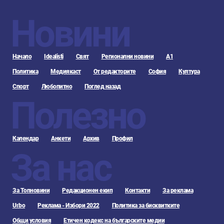
Новини
Начало
Idealisti
Свят
Регионални новини
А1
Политика
Медиякаст
От редакторите
София
Култура
Спорт
Любопитно
Поглед назад
Полезно
Календар
Анкети
Архив
Профил
За нас
За Топновини
Редакционен екип
Контакти
За реклама
Urbo
Реклама - Избори 2022
Политика за бисквитките
Общи условия
Етичен кодекс на българските медии