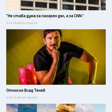
"Не става дума за пазарен дял, а за CNN."
11:45, 05 авг 26 / Idealisti
Относно Влад Тенев
11:50, 04 авг 26 / Idealisti