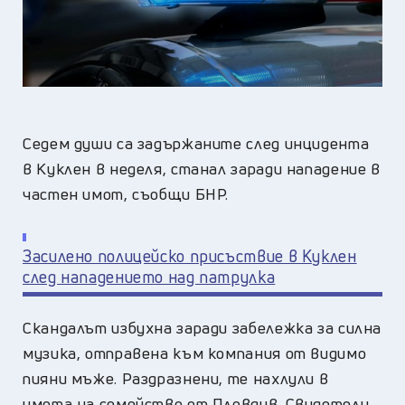
Седем души са задържаните след инцидента
в Куклен в неделя, станал заради нападение в
частен имот, съобщи БНР.
Засилено полицейско присъствие в Куклен
след нападението над патрулка
Скандалът избухна заради забележка за силна
музика, отправена към компания от видимо
пияни мъже. Раздразнени, те нахлули в
имота на семейство от Пловдив. Свидетели