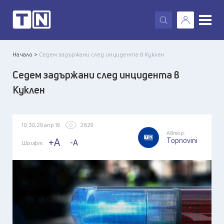
X
Начало >
Седем задържани след инцидента в Куклен
Седем задържани след инцидента в
Куклен
10:30, 29 апр 19
2829
Автор:
Topnovini
+A
-A
Шрифт: