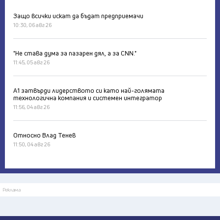
Защо всички искат да бъдат предприемачи
10:30, 06 авг 26
"Не става дума за пазарен дял, а за CNN."
11:45, 05 авг 26
А1 затвърди лидерството си като най-голямата
технологична компания и системен интегратор
11:56, 04 авг 26
Относно Влад Тенев
11:50, 04 авг 26
Реклама