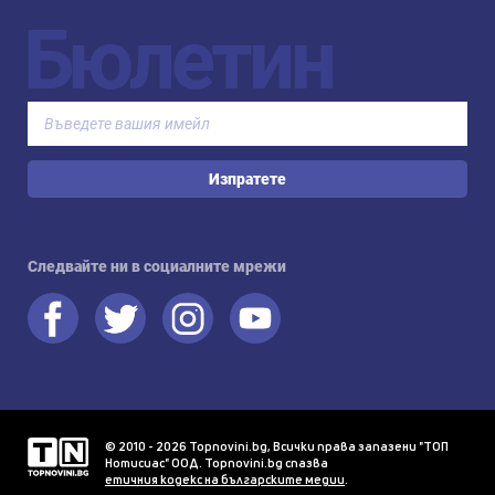
Бюлетин
Изпратете
Следвайте ни в социалните мрежи
© 2010 - 2026 Topnovini.bg, Всички права запазени "ТОП
Нотисиас" ООД. Topnovini.bg спазва
етичния кодекс на българските медии
.