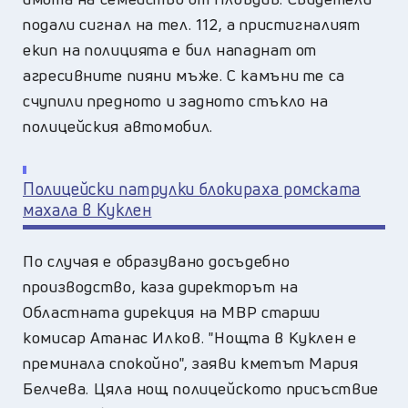
подали сигнал на тел. 112, а пристигналият
екип на полицията е бил нападнат от
агресивните пияни мъже. С камъни те са
счупили предното и задното стъкло на
полицейския автомобил.
Полицейски патрулки блокираха ромската
махала в Куклен
По случая е образувано досъдебно
производство, каза директорът на
Областната дирекция на МВР старши
комисар Атанас Илков. "Нощта в Куклен е
преминала спокойно", заяви кметът Мария
Белчева. Цяла нощ полицейското присъствие