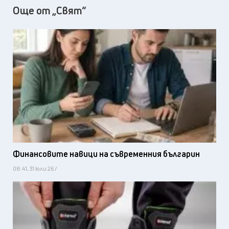
Още от „Свят“
Финансовите навици на съвременния българин
08:41, 31 юли 26 /