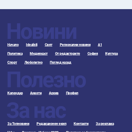
Новини
Начало
Idealisti
Свят
Регионални новини
А1
Политика
Медиякаст
От редакторите
София
Култура
Спорт
Любопитно
Поглед назад
Полезно
Календар
Анкети
Архив
Профил
За нас
За Топновини
Редакционен екип
Контакти
За реклама