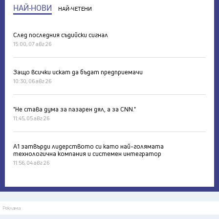
НАЙ-НОВИ
НАЙ-ЧЕТЕНИ
След последния съдийски сигнал
15:00, 07 авг 26
Защо всички искат да бъдат предприемачи
10:30, 06 авг 26
"Не става дума за пазарен дял, а за CNN."
11:45, 05 авг 26
А1 затвърди лидерството си като най-голямата
технологична компания и системен интегратор
11:56, 04 авг 26
Реклама