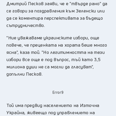
Дмитрий Песков заяви, че е "твърде рано" да
се говори за поздравления към Зеленски или
да се коментира перспективата за бъдещо
сътрудничество.
"Ние уважаваме украинските избори, още
повече, че преценката на хората беше много
ясна", каза той. "Но легитимността на тези
избори все още е под въпрос, тъй като 3,5
милиона души не са могли да гласуват",
допълни Песков.
Error9
Той има предвид населението на Източна
Украйна, живеещо под управлението на