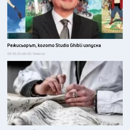
Режисьорът, когото Studio Ghibli изпусна
08:55, 02 авг 26 / Idealisti