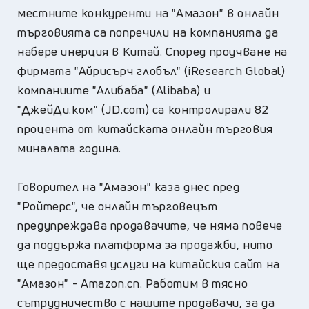
местните конкуренти на "Амазон" в онлайн
търговията са попречили на компанията да
набере инерция в Китай. Според проучване на
фирмата "Айрисърч глобъл" (iResearch Global)
компаниите "Алибаба" (Alibaba) и
"ДжейДи.ком" (JD.com) са контролирали 82
процента от китайската онлайн търговия
миналата година.
Говорител на "Амазон" каза днес пред
"Ройтерс", че онлайн търговецът
предупреждава продавачите, че няма повече
да поддържа платформа за продажби, нито
ще предоставя услуги на китайския сайт на
"Амазон" - Amazon.cn. Работим в тясно
сътрудничество с нашите продавачи, за да