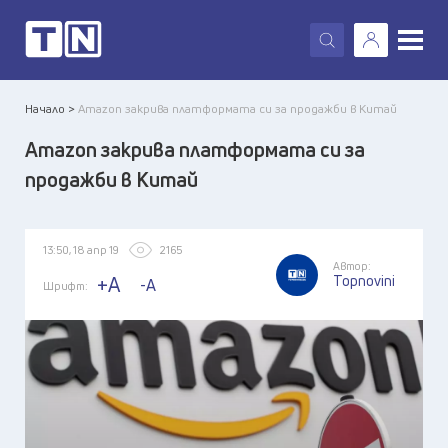
X
Начало >
Amazon закрива платформата си за продажби в Китай
Amazon закрива платформата си за
продажби в Китай
13:50, 18 апр 19
2165
Автор:
Topnovini
+A
-A
Шрифт: