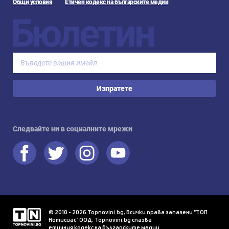
Общи условия
Етичен кодекс на българските медии
Бюлетин
Изпратете
Следвайте ни в социалните мрежи
© 2010 - 2026 Topnovini.bg, Всички права запазени "ТОП
Нотисиас" ООД. Topnovini.bg спазва
етичния кодекс на българските медии
.