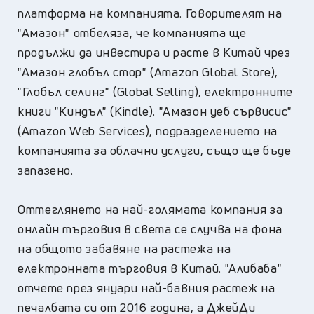
платформа на компанията. Говорителят на
"Амазон" отбеляза, че компанията ще
продължи да инвестира и расте в Китай чрез
"Амазон глобъл стор" (Amazon Global Store),
"Глобъл селинг" (Global Selling), електронните
книги "Киндъл" (Kindle). "Амазон уеб сървисис"
(Amazon Web Services), подразделението на
компанията за облачни услуги, също ще бъде
запазено.
Оттеглянето на най-голямата компания за
онлайн търговия в света се случва на фона
на общото забавяне на растежа на
електронната търговия в Китай. "Алибаба"
отчете през януари най-бавния растеж на
печалбата си от 2016 година, а ДжейДи