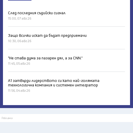
След последния съдийски сигнал
15:00, 07 авг 26
Защо всички искат да бъдат предприемачи
10:30, 06 авг 26
"Не става дума за пазарен дял, а за CNN."
11:45, 05 авг 26
А1 затвърди лидерството си като най-голямата
технологична компания и системен интегратор
11:56, 04 авг 26
Реклама