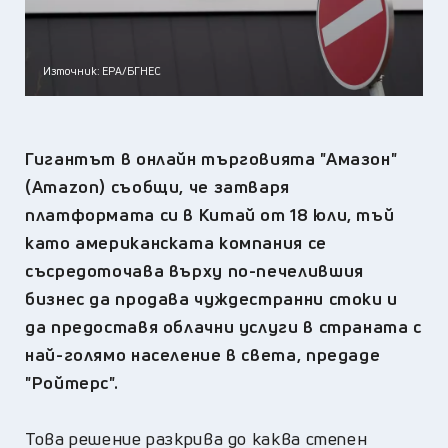
Източник: ЕРА/БГНЕС
Гигантът в онлайн търговията "Амазон"
(Amazon) съобщи, че затваря
платформата си в Китай от 18 юли, тъй
като американската компания се
съсредоточава върху по-печелившия
бизнес да продава чуждестранни стоки и
да предоставя облачни услуги в страната с
най-голямо население в света, предаде
"Ройтерс".
Това решение разкрива до каква степен