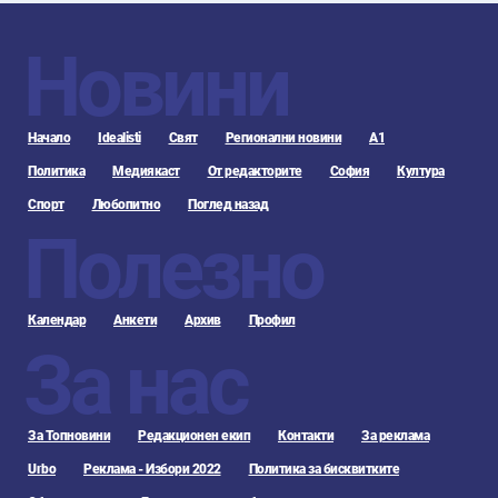
Новини
Начало
Idealisti
Свят
Регионални новини
А1
Политика
Медиякаст
От редакторите
София
Култура
Спорт
Любопитно
Поглед назад
Полезно
Календар
Анкети
Архив
Профил
За нас
За Топновини
Редакционен екип
Контакти
За реклама
Urbo
Реклама - Избори 2022
Политика за бисквитките