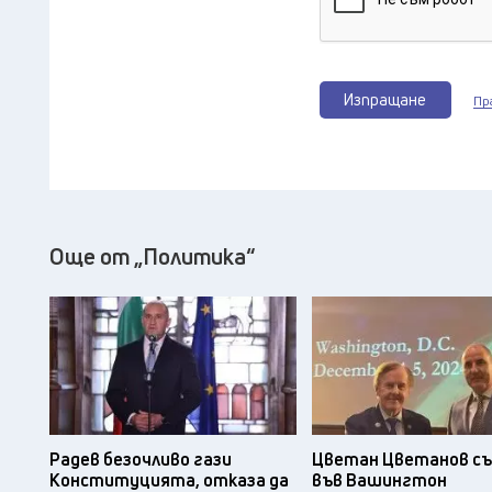
Изпращане
Пр
Още от „Политика“
Радев безочливо гази
Цветан Цветанов съ
Конституцията, отказа да
във Вашингтон