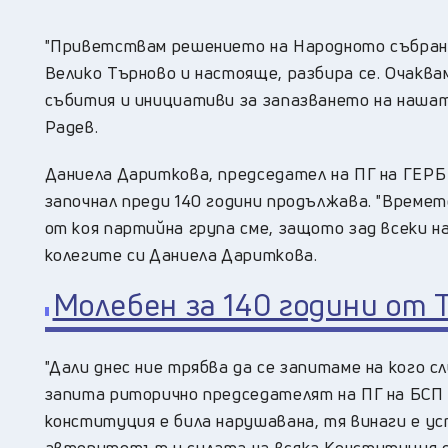
"Приветствам решението на Народното събрание
Велико Търново и настояще, разбира се. Очаква
събития и инициативи за запазването на нашат
Радев.
Даниела Дариткова, председател на ПГ на ГЕРБ 
започнал преди 140 години продължава. "Време
от коя партийна група сме, защото зад всеки н
колегите си Даниела Дариткова.
Молебен за 140 години от
"Дали днес ние трябва да се запитаме на кого с
запита риторично председателят на ПГ на БСП 
конституция е била нарушавана, тя винаги е ус
авторитетът и силата на всяка Конституция с