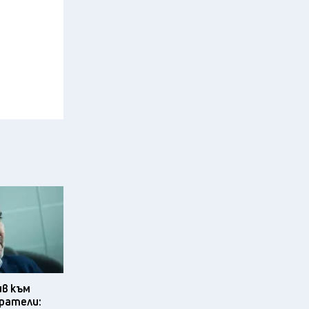
ив към
ратели: