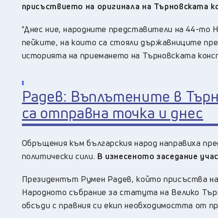
присъствието на оригинала на Търновската 
"Днес ние, народните представители на 44-то 
пейките, на които са стояли държавниците пред
историята на приемането на Търновската конс
Радев: Въплътените в Тър
са отправна точка и днес
Обръщения към българския народ направиха пр
политически сили.
В изнесеното заседание уча
Президентът Румен Радев, който присъства на
Народното събрание за статута на Велико Търн
обсъди с правния си екип необходимостта от п