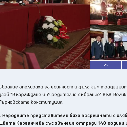
24
°C
Перник
,
30
°C
Плевен
,
32
°C
Пловдив
,
27
°C
Разград
,
28
°C
Русе
,
28
°C
Силистра
,
28
°C
Сливен
,
24
°C
Смолян
,
27
°C
София
,
31
°C
Стара Загора
,
26
°C
Търговище
,
брание апелираха за единност и дълг към традициит
30
°C
Хасково
,
узей "Възраждане и Учредително събрание" във Велик
26
°C
Шумен
,
 Търновската конституция.
29
°C
Ямбол
,
.
Народните представители бяха посрещнати с хляб 
ета Караянчева със звънеца отпреди 140 години и