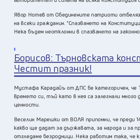
Явор Нотев от Обединените патриоти отбеляза
на всеки гражданин. "Спазването на Конституц
Нека бъдем неотклонни в спазването на законно
Борисов: Търновската конс
Честит празник!
Мустафа Карадайъ от ДПС бе категоричен, че 
времето си, тъй като в нея са залегнали много
ценности.
Веселин Марешки от ВОЛЯ припомни, че преди 14
какво ще дадат за държавата, за народа и за пр
отгледаме безродници. Нека работим така, че ко