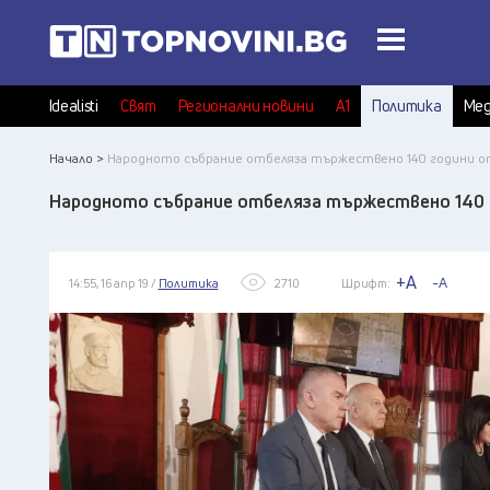
Idealisti
Свят
Регионални новини
А1
Политика
Мед
Начало >
Народното събрание отбеляза тържествено 140 години 
Народното събрание отбеляза тържествено 140
+A
-A
14:55, 16 апр 19 /
Политика
2710
Шрифт: