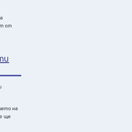
на
ст от
ти
и
ието на
че ще