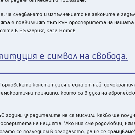
, че следването и изпълнението на законите е задъ
ията е правилният път към просперитета на нашата
стта в България", каза Нотев.
титуция е символ на свобода.
Търновската конституция е една от най-демократич
 демократични принципи, които са в духа на европейс
0 години учредителите не са мислили какво ще получ
осперитета на нацията. "Ако ние сме родолюбци, няма
гато се погледнем в огледалото, да не се срамуваме"