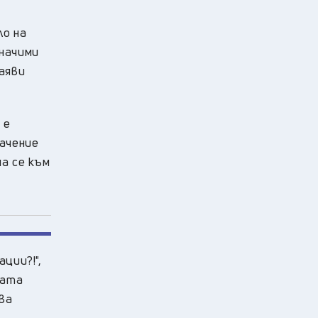
ло на
значими
аяви
 е
начение
на се към
ции?!",
ката
ва