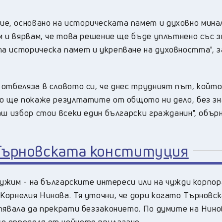
, основано на историческата памет и духовно мина
м и вярвам, че това решение ще бъде уплътнено със 
а историческа памет и укрепване на духовността", з
отбеляза в словото си, че днес трудният път, който
то ще покаже резултатите от общото ни дело, без з
аш избор стои всеки един български гражданин", обър
 Търновската конституция
лужим - на българските интереси или на чужди корпора
Корнелия Нинова. Тя уточни, че дори когато Търновс
пявала да прекрати беззаконието. По думите на Нино
е определя от нейното прилагане.