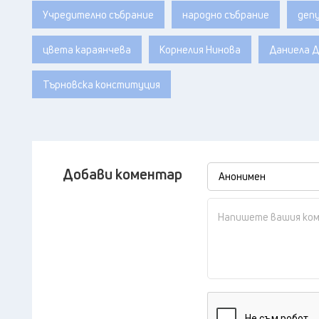
Учредително събрание
народно събрание
деп
цвета караянчева
Корнелия Нинова
Даниела 
Търновска конституция
Добави коментар