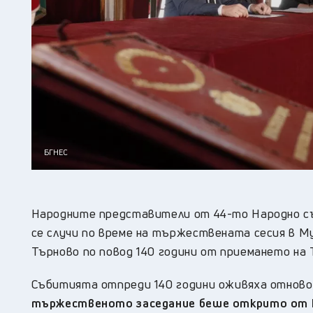
БГНЕС
Народните представители от 44-то Народно съ
се случи по време на тържествената сесия в М
Търново по повод 140 години от приемането на
Събитията отпреди 140 години оживяха отново
тържественото заседание беше открито от Цв