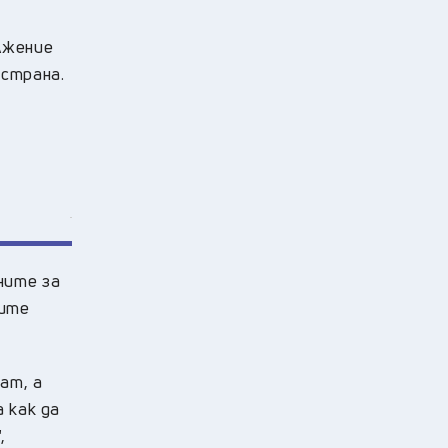
лжение
 страна.
ните за
ките
ат, а
 как да
,