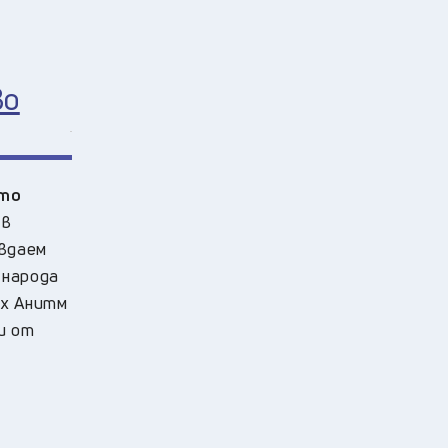
во
-то
 в
авдаем
 народа
рх Анитм
и от