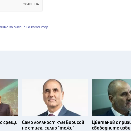
авила за писане на коментар
с срещи
Само лоялност към Борисов
Цветанов с приз
не стига, силно "тежи"
свободните изби