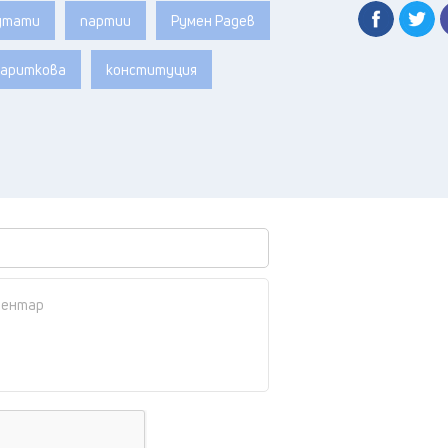
утати
партии
Румен Радев
Дариткова
конституция