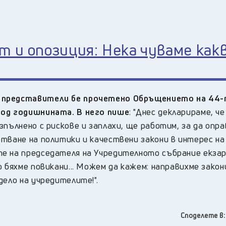
т и опозиция: Нека чуваме как
и представители бе прочетено Обръщението на 44
вод годишнината. В него пише
: "Днес декларираме, че
зпълнено с рискове и заплахи, ще работим, за да опр
тване на политики и качествени закони в интерес на
те на председателя на Учредителното събрание екза
 бяхме повикани... Можем да кажем: направихме закон
дело на учредителите!".
Споделете в: