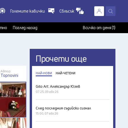
Големите кавички
Сблъсък
X
т
тно
Поглед назад
Всичко от деня (1)
Прочети още
Автор:
НАЙ-НОВИ
НАЙ-ЧЕТЕНИ
Topnovini
Gito Art: Александър Юзев
07:25, 09 авг 26
След последния съдийски сигнал
15:00, 07 авг 26