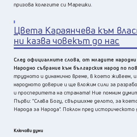
призова колегите си Марешки.
Цвета Караянчева към влас
ни казва човекът до нас
След официалните слова, от младите народн
Народно събрание към българския народ по по
трудното и динамично време, в което живеем, и
народното доверие и ще вложим сили за разрабо
и просперитета на страната! Ние помним думи
Първи: "Слава Богу, свършихме делото, за което
Народа за Народа". Поклон пред историческото 
Ключови думи