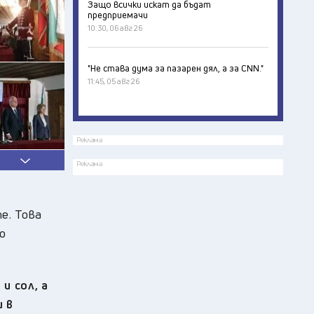
Защо всички искат да бъдат
предприемачи
10:30, 06 авг 26
"Не става дума за пазарен дял, а за CNN."
11:45, 05 авг 26
Реклама
Реклама
е. Това
о
и сол, а
 в