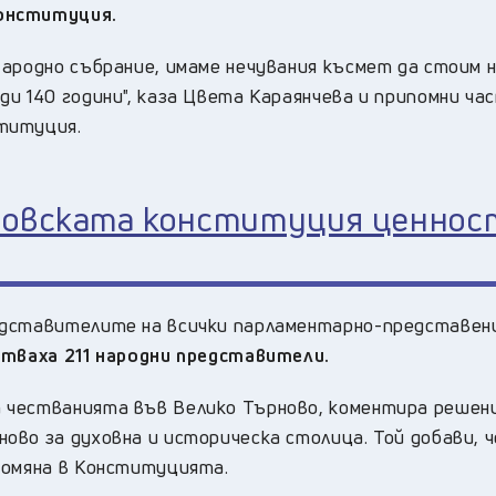
конституция.
Народно събрание, имаме нечувания късмет да стоим 
и 140 години", каза Цвета Караянчева и припомни ча
титуция.
новската конституция ценнос
едставителите на всички парламентарно-представен
стваха 211 народни представители.
 честванията във Велико Търново, коментира решен
ово за духовна и историческа столица. Той добави, 
ромяна в Конституцията.